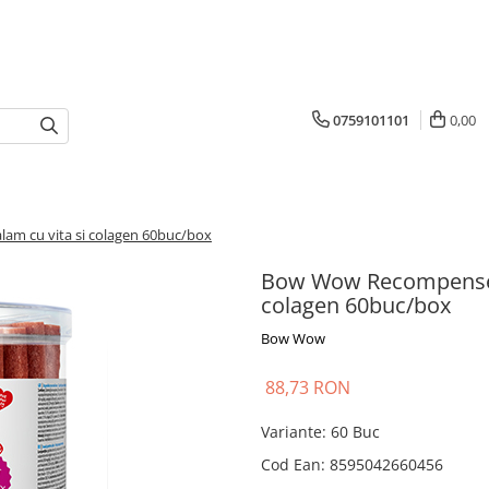
0759101101
0,00
am cu vita si colagen 60buc/box
Bow Wow Recompense pe
colagen 60buc/box
Bow Wow
88,73 RON
Variante
:
60 Buc
Cod Ean
:
8595042660456