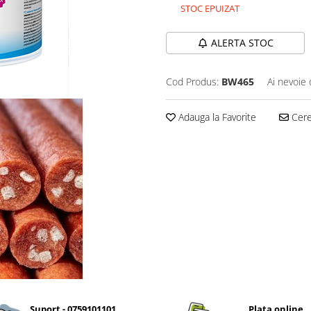
STOC EPUIZAT
ALERTA STOC
Cod Produs:
BW465
Ai nevoie 
Adauga la Favorite
Cere 
Suport - 0759101101
Plata online