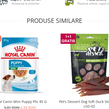
Asistenta la achizitie
Plateste online, rapid si
PRODUSE SIMILARE
%
l Canin Mini Puppy Plic 85 G
Pet's Dessert Dog Soft Duck St
LSD-02
5,81 RON
3,99 RON