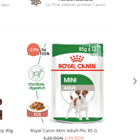
 sigur
La 10 lei cheltuiti, primesti 1 punct
-23%
-22%
rip 80g
Royal Canin Mini Adult Plic 85 G
Royal Cani
5,20 RON
3,99 RON
5,