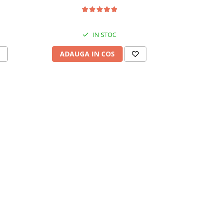
IN STOC
ADAUGA IN COS
ADAU