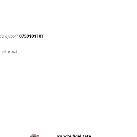
de ajutor?
0759101101
informatii
Puncte fidelitate