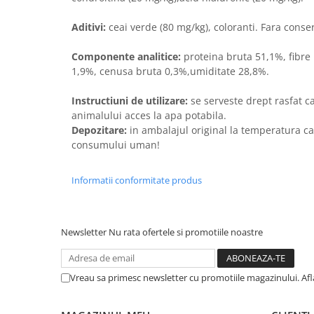
Solutii educative si antistres
Sisaluri si Ansambluri de Joaca
Pisici
Aditivi:
ceai verde (80 mg/kg), coloranti. Fara conse
Hrana Raw
Nisip, Silicat si Asternuturi pentru
Componente analitice:
proteina bruta 51,1%, fibre
Pisici
1,9%, cenusa bruta 0,3%,umiditate 28,8%.
Litiere si Accesorii
Instructiuni de utilizare:
se serveste drept rasfat 
Jucarii Pisici
animalului acces la apa potabila.
Genti, Custi Transport
Depozitare:
in ambalajul original la temperatura c
consumului uman!
Castroane, Boluri si Accesorii
Antiparazitare
Informatii conformitate produs
Solutii educative si antistres
Lese, zgarzi si hamuri
Newsletter
Nu rata ofertele si promotiile noastre
Diete Veterinare Pisici
Vreau sa primesc newsletter cu promotiile magazinului. Af