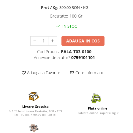
Nature's Protection Superior Care
Nature's Protection
Pret / Kg:
390,00 RON / KG
Nature's Protection
Lifestyle
Royal Canin
Taste of The Wild
Greutate
:
100 Gr
Hill's
Catit
IN STOC
Brit Premium
Signature7
Nuevo
Acana
ADAUGA IN COS
Brit Care
Gourmet
Cod Produs:
PALA-T03-0100
Piper
Pro Plan
Ai nevoie de ajutor?
0759101101
Fresh Farm
Brit Care
Carpathian Pet Food
Brit Premium
Adauga la Favorite
Cere informatii
Araton
Felix
Lovely Hunter
Hill's
Bult
Nuevo
Proof
Tomi
Livrare Gratuita
Platinum
Wise
Plata online
> 199 lei - Livrare Gratuita, 100 - 199
Plateste online, rapid si sigur
lei - 10 lei, < 99.99 lei - 20 lei
Wise
Carpathian Pet Food
Josera
Fresh Farm
Igiena Caini
Proof