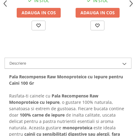
IN STOC
IN STOC
Solutii educative si antistres
Sisaluri si Ansambluri de Joaca
Pisici
ADAUGA IN COS
ADAUGA IN COS
Hrana Raw
Nisip, Silicat si Asternuturi pentru
Pisici
Litiere si Accesorii
Jucarii Pisici
Genti, Custi Transport
Descriere
Castroane, Boluri si Accesorii
Antiparazitare
Pala Recompense Raw Monoproteice cu Iepure pentru
Solutii educative si antistres
Caini 100 Gr
Lese, zgarzi si hamuri
Rasfata-ti cainele cu
Pala Recompense Raw
Diete Veterinare Pisici
Monoproteice cu Iepure
, o gustare 100% naturala,
sanatoasa si extrem de gustoasa. Fiecare bucata contine
doar
100% carne de iepure
de inalta calitate, uscata
delicat pentru a pastra nutrientii esentiali si aroma
naturala. Aceasta gustare
monoproteica
este ideala
pentru
cainii cu sensibilitati digestive sau alergii
,
fara