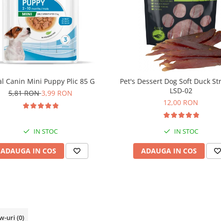
l Canin Mini Puppy Plic 85 G
Pet's Dessert Dog Soft Duck St
LSD-02
5,81 RON
3,99 RON
12,00 RON
IN STOC
IN STOC
ADAUGA IN COS
ADAUGA IN COS
w-uri
(0)