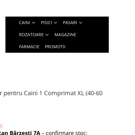
CAINI
PISICI
PASARI
ROZATOARE
MAGAZINE
FARMACIE
PROMOTII
r pentru Caini 1 Comprimat XL (40-60
:
tan Bârzești 7A
– confirmare stoc: