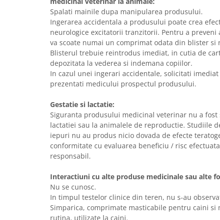
medicinal veterinar la animale:
Spalati mainile dupa manipularea produsului.
Ingerarea accidentala a produsului poate crea efec
neurologice excitatorii tranzitorii. Pentru a preveni 
va scoate numai un comprimat odata din blister si
Blisterul trebuie reintrodus imediat, in cutia de ca
depozitata la vederea si indemana copiilor.
In cazul unei ingerari accidentale, solicitati imediat
prezentati medicului prospectul produsului.
Gestatie si lactatie:
Siguranta produsului medicinal veterinar nu a fost st
lactatiei sau la animalele de reproductie. Studiile d
iepuri nu au produs nicio dovada de efecte teratoge
conformitate cu evaluarea beneficiu / risc efectuat
responsabil.
Interactiuni cu alte produse medicinale sau alte f
Nu se cunosc.
In timpul testelor clinice din teren, nu s-au observa
Simparica, comprimate masticabile pentru caini si
rutina, utilizate la caini.