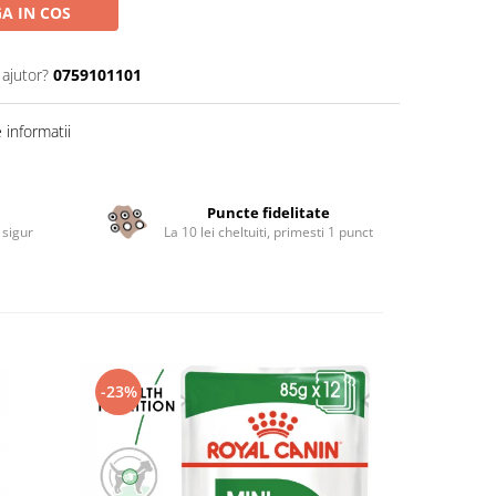
A IN COS
 ajutor?
0759101101
informatii
Puncte fidelitate
 sigur
La 10 lei cheltuiti, primesti 1 punct
-23%
-22%