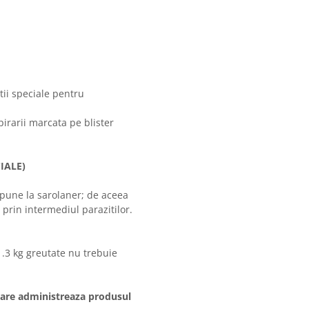
ii speciale pentru
irarii marcata pe blister
IALE)
xpune la sarolaner; de aceea
 prin intermediul parazitilor.
1.3 kg greutate nu trebuie
 care administreaza produsul