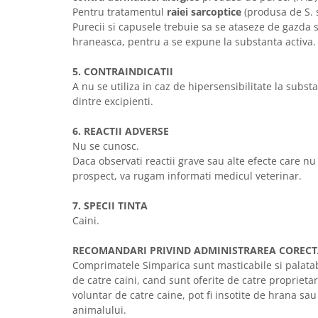
Pentru tratamentul
raiei sarcoptice
(produsa de S. s
Purecii si capusele trebuie sa se ataseze de gazda s
hraneasca, pentru a se expune la substanta activa.
5. CONTRAINDICATII
A nu se utiliza in caz de hipersensibilitate la substa
dintre excipienti.
6. REACTII ADVERSE
Nu se cunosc.
Daca observati reactii grave sau alte efecte care n
prospect, va rugam informati medicul veterinar.
7. SPECII TINTA
Caini.
RECOMANDARI PRIVIND ADMINISTRAREA COREC
Comprimatele Simparica sunt masticabile si palata
de catre caini, cand sunt oferite de catre proprieta
voluntar de catre caine, pot fi insotite de hrana sa
animalului.