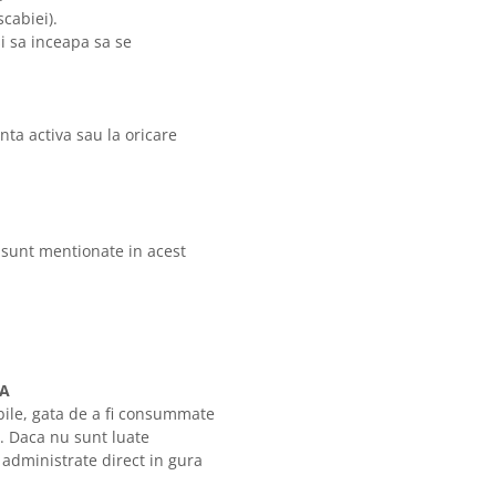
cabiei).
i sa inceapa sa se
nta activa sau la oricare
u sunt mentionate in acest
TA
bile, gata de a fi consummate
r. Daca nu sunt luate
u administrate direct in gura