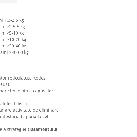
i 1.3-2.5 kg
ni >2.5-5 kg
ini >5-10 kg
ini >10-20 kg
ini >20-40 kg
aini >40-60 kg
or reticulatus, Ixodes
eus).
inare imediata a capuselor si
lides felis si
r are activitate de eliminare
infestari, de pana la cel
e a strategiei
tratamentului
.