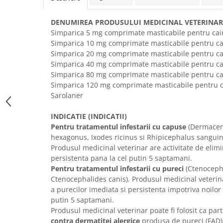
Solutii educative si antistres
Sisaluri si Ansambluri de Joaca
Pisici
Hrana Raw
DENUMIREA PRODUSULUI MEDICINAL VETERINAR
Simparica 5 mg comprimate masticabile pentru cain
Nisip, Silicat si Asternuturi pentru
Pisici
Simparica 10 mg comprimate masticabile pentru cai
Simparica 20 mg comprimate masticabile pentru ca
Litiere si Accesorii
Simparica 40 mg comprimate masticabile pentru ca
Jucarii Pisici
Simparica 80 mg comprimate masticabile pentru ca
Simparica 120 mg comprimate masticabile pentru c
Genti, Custi Transport
Sarolaner
Castroane, Boluri si Accesorii
INDICATIE (INDICATII)
Antiparazitare
Pentru tratamentul infestarii cu capuse
(Dermacent
Solutii educative si antistres
hexagonus, Ixodes ricinus si Rhipicephalus sanguin
Produsul medicinal veterinar are activitate de elim
Lese, zgarzi si hamuri
persistenta pana la cel putin 5 saptamani.
Diete Veterinare Pisici
Pentru tratamentul infestarii cu pureci
(Ctenocepha
Ctenocephalides canis). Produsul medicinal veterina
a purecilor imediata si persistenta impotriva noilor 
putin 5 saptamani.
Produsul medicinal veterinar poate fi folosit ca part
contra dermatitei alergice
produsa de pureci (FAD)