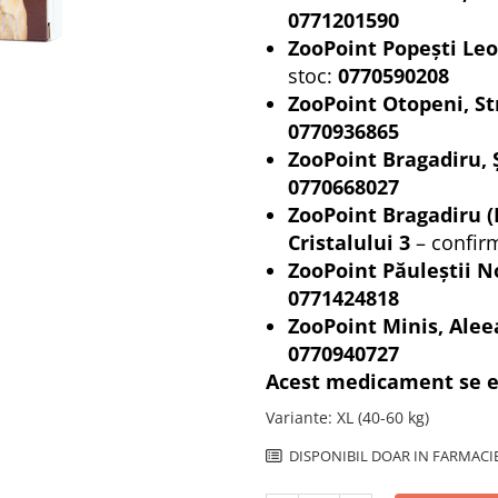
0771201590
ZooPoint Popești Leo
stoc:
0770590208
ZooPoint Otopeni, St
0770936865
ZooPoint Bragadiru, 
0770668027
ZooPoint Bragadiru (
Cristalului 3
– confir
ZooPoint Păuleștii No
0771424818
ZooPoint Minis, Alee
0770940727
Acest medicament se el
Variante
:
XL (40-60 kg)
DISPONIBIL DOAR IN FARMACI