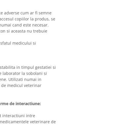
te adverse cum ar fi semne
accesul copiilor la produs, se
 numai cand este necesar.
rton si aceasta nu trebuie
 sfatul medicului si
abilita in timpul gestatiei si
e laborator la sobolani si
ne. Utilizati numai in
a de medicul veterinar
orme de interactiune:
t interactiuni intre
 medicamentele veterinare de