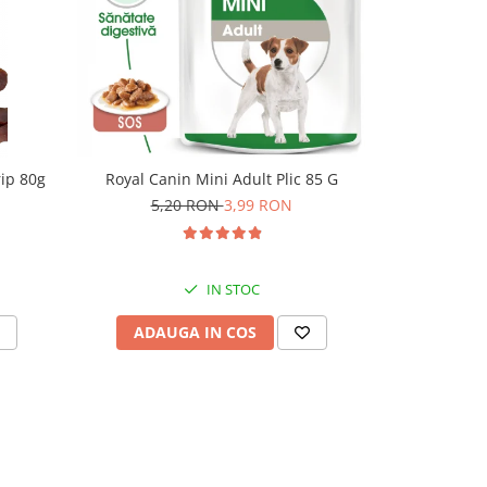
rip 80g
Royal Canin Mini Adult Plic 85 G
Royal Cani
5,20 RON
3,99 RON
5,
IN STOC
ADAUGA IN COS
ADAU