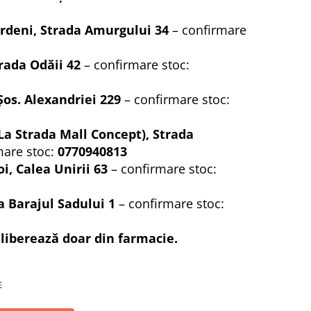
rdeni, Strada Amurgului 34
– confirmare
rada Odăii 42
– confirmare stoc:
Șos. Alexandriei 229
– confirmare stoc:
La Strada Mall Concept), Strada
mare stoc:
0770940813
i, Calea Unirii 63
– confirmare stoc:
a Barajul Sadului 1
– confirmare stoc:
iberează doar din farmacie.
E