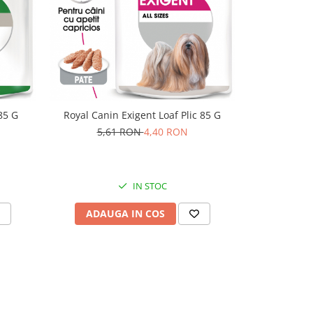
85 G
Royal Canin Exigent Loaf Plic 85 G
Pet's Desser
5,61 RON
4,40 RON
IN STOC
ADAUGA IN COS
ADAU