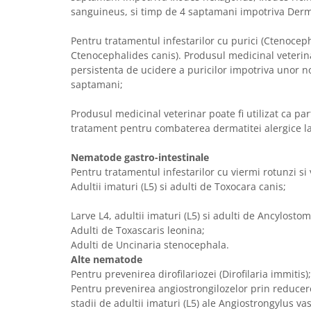
sanguineus, si timp de 4 saptamani impotriva Derm
Pentru tratamentul infestarilor cu purici (Ctenocepha
Ctenocephalides canis). Produsul medicinal veterina
persistenta de ucidere a puricilor impotriva unor no
saptamani;
Produsul medicinal veterinar poate fi utilizat ca par
tratament pentru combaterea dermatitei alergice la 
Nematode gastro-intestinale
Pentru tratamentul infestarilor cu viermi rotunzi si 
Adultii imaturi (L5) si adulti de Toxocara canis;
Larve L4, adultii imaturi (L5) si adulti de Ancylost
Adulti de Toxascaris leonina;
Adulti de Uncinaria stenocephala.
Alte nematode
Pentru prevenirea dirofilariozei (Dirofilaria immitis);
Pentru prevenirea angiostrongilozelor prin reducere
stadii de adultii imaturi (L5) ale Angiostrongylus v