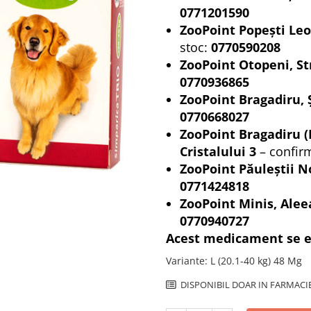
0771201590
ZooPoint Popești Leo
stoc:
0770590208
ZooPoint Otopeni, St
0770936865
ZooPoint Bragadiru, 
0770668027
ZooPoint Bragadiru (
Cristalului 3
– confir
ZooPoint Păuleștii No
0771424818
ZooPoint Minis, Alee
0770940727
Acest medicament se el
Variante
:
L (20.1-40 kg) 48 Mg
DISPONIBIL DOAR IN FARMACI