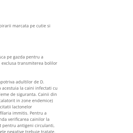
irarii marcata pe cutie si
asca pe gazda pentru a
i exclusa transmiterea bolilor
potriva adultilor de D.
acestuia la caini infectati cu
bleme de siguranta. Cainii din
calatorit in zone endemice)
citatii lactonelor
ilaria immitis. Pentru a
da verificarea cainilor la
 pentru antigeni circulanti,
ele negative trebuie tratate.