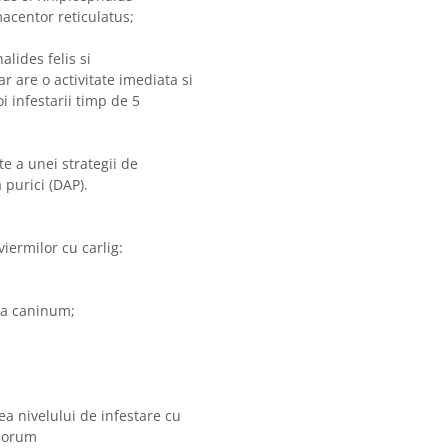
acentor reticulatus;
lides felis si
r are o activitate imediata si
i infestarii timp de 5
te a unei strategii de
purici (DAP).
viermilor cu carlig:
oma caninum;
a nivelului de infestare cu
asorum