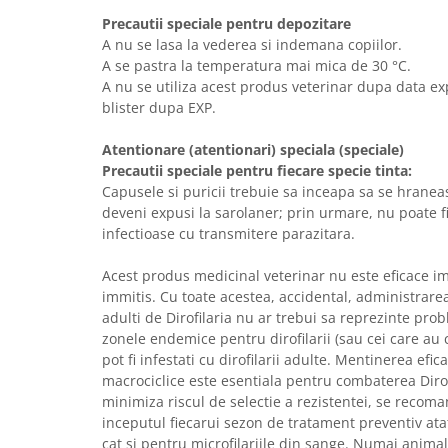
Precautii speciale pentru depozitare
A nu se lasa la vederea si indemana copiilor.
A se pastra la temperatura mai mica de 30 °C.
A nu se utiliza acest produs veterinar dupa data exp
blister dupa EXP.
Atentionare (atentionari) speciala (speciale)
Precautii speciale pentru fiecare specie tinta:
Capusele si puricii trebuie sa inceapa sa se hrane
deveni expusi la sarolaner; prin urmare, nu poate f
infectioase cu transmitere parazitara.
Acest produs medicinal veterinar nu este eficace im
immitis. Cu toate acestea, accidental, administrarea 
adulti de Dirofilaria nu ar trebui sa reprezinte pro
zonele endemice pentru dirofilarii (sau cei care au 
pot fi infestati cu dirofilarii adulte. Mentinerea efica
macrociclice este esentiala pentru combaterea Dirof
minimiza riscul de selectie a rezistentei, se recoman
inceputul fiecarui sezon de tratament preventiv atat
cat si pentru microfilariile din sange. Numai animal