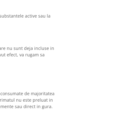
 substantele active sau la
are nu sunt deja incluse in
ut efect, va rugam sa
r consumate de majoritatea
rimatul nu este preluat in
imente sau direct in gura.