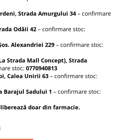
rdeni, Strada Amurgului 34
– confirmare
rada Odăii 42
– confirmare stoc:
Șos. Alexandriei 229
– confirmare stoc:
La Strada Mall Concept), Strada
mare stoc:
0770940813
i, Calea Unirii 63
– confirmare stoc:
a Barajul Sadului 1
– confirmare stoc:
iberează doar din farmacie.
E