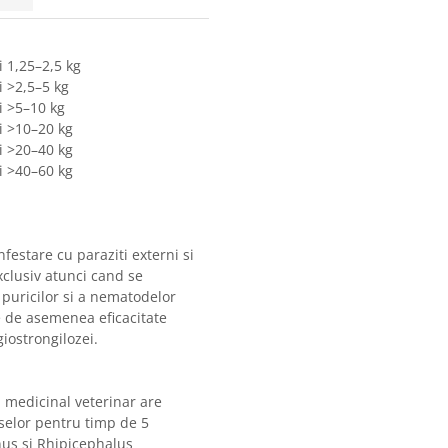
 1,25–2,5 kg
 >2,5–5 kg
i >5–10 kg
i >10–20 kg
i >20–40 kg
i >40–60 kg
nfestare cu paraziti externi si
xclusiv atunci cand se
 puricilor si a nematodelor
e de asemenea eficacitate
iostrongilozei.
 medicinal veterinar are
uselor pentru timp de 5
nus si Rhipicephalus