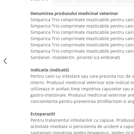
Solutii educative si antistres
Sisaluri si Ansambluri de Joaca
Pisici
Hrana Raw
Denumirea produsului medicinal veterinar
Simparica Trio comprimate masticabile pentru caini
Nisip, Silicat si Asternuturi pentru
Pisici
Simparica Trio comprimate masticabile pentru caini
Simparica Trio comprimate masticabile pentru cain
Litiere si Accesorii
Simparica Trio comprimate masticabile pentru cain
Jucarii Pisici
Simparica Trio comprimate masticabile pentru cain
Simparica Trio comprimate masticabile pentru cain
Genti, Custi Transport
Sarolaner, moxidectin, pirantel (ca embonat)
Castroane, Boluri si Accesorii
Indicatie (indicatii)
Antiparazitare
Pentru caini cu infestare sau care prezinta risc de i
Solutii educative si antistres
interni. Produsul medicinal veterinar este indicat e
utilizeaza in acelasi timp impotriva capuselor sau a
Lese, zgarzi si hamuri
gastro-intestinale. Produsul medicinal veterinar ar
Diete Veterinare Pisici
concomitenta pentru prevenirea dirofilariozei si ang
Ectoparaziti
Pentru tratamentul infestarilor cu capuse. Produsul
activitate imediata si persistenta de ucidere a cap
saptamani impotriva Ixodes hexagonus, Ixodes rici