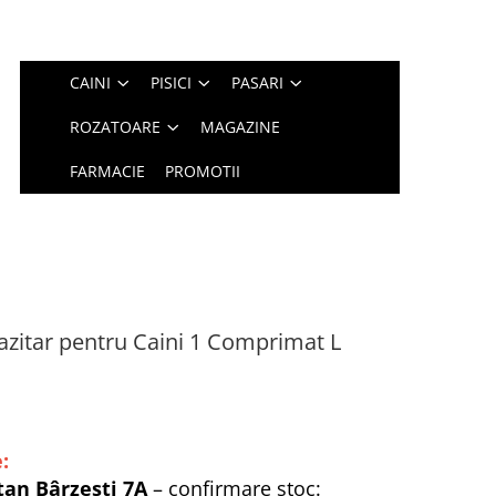
CAINI
PISICI
PASARI
ROZATOARE
MAGAZINE
FARMACIE
PROMOTII
azitar pentru Caini 1 Comprimat L
:
tan Bârzești 7A
– confirmare stoc: