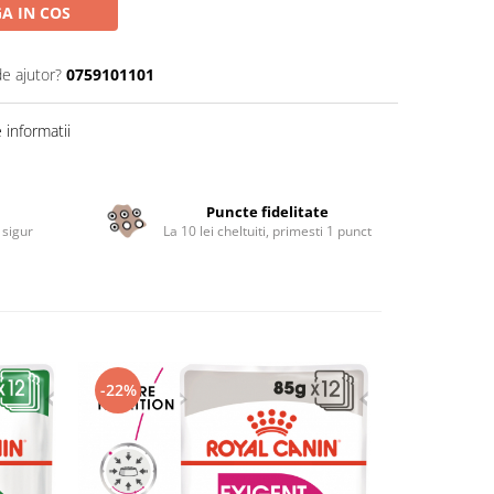
A IN COS
de ajutor?
0759101101
informatii
Puncte fidelitate
 sigur
La 10 lei cheltuiti, primesti 1 punct
-22%