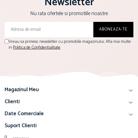
Newsletter
Solutii educative si antistres
Sisaluri si Ansambluri de Joaca Pisici
Nu rata ofertele si promotiile noastre
Hrana Raw
Nisip, Silicat si Asternuturi pentru Pisici
Litiere si Accesorii
Jucarii Pisici
Vreau sa primesc newsletter cu promotiile magazinului. Afla mai multe
Genti, Custi Transport
in
Politica de Confidentialitate
Castroane, Boluri si Accesorii
Antiparazitare
Solutii educative si antistres
Lese, zgarzi si hamuri
Magazinul Meu
Diete Veterinare Pisici
Clienti
Date Comerciale
Suport Clienti