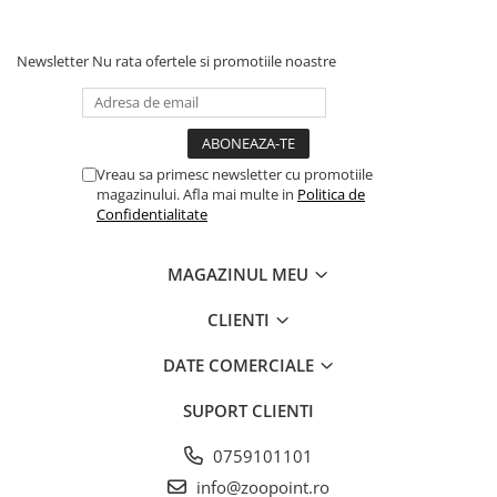
Solutii educative si antistres
Sisaluri si Ansambluri de Joaca
Pisici
Hrana Raw
Newsletter
Nu rata ofertele si promotiile noastre
Nisip, Silicat si Asternuturi pentru
Pisici
Litiere si Accesorii
Jucarii Pisici
Vreau sa primesc newsletter cu promotiile
magazinului. Afla mai multe in
Politica de
Genti, Custi Transport
Confidentialitate
Castroane, Boluri si Accesorii
Antiparazitare
MAGAZINUL MEU
Solutii educative si antistres
CLIENTI
Lese, zgarzi si hamuri
DATE COMERCIALE
Diete Veterinare Pisici
SUPORT CLIENTI
0759101101
info@zoopoint.ro