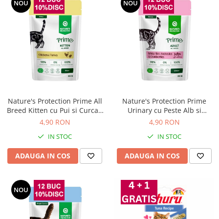
NOU
NOU
Nature's Protection Prime All
Nature's Protection Prime
Breed Kitten cu Pui si Curcan
Urinary cu Peste Alb si
85 Gr
Merisoare pentru Pisici 85 Gr
4,90 RON
4,90 RON
IN STOC
IN STOC
ADAUGA IN COS
ADAUGA IN COS
NOU