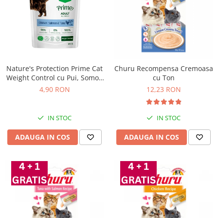
Nature's Protection Prime Cat
Churu Recompensa Cremoasa
Weight Control cu Pui, Somon
cu Ton
si Ton 85 Gr
4,90 RON
12,23 RON
IN STOC
IN STOC
ADAUGA IN COS
ADAUGA IN COS