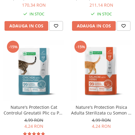
Solutii educative si antistres
Sisaluri si Ansambluri de Joaca
170,34 RON
211,14 RON
Pisici
Hrana Raw
IN STOC
IN STOC
Nisip, Silicat si Asternuturi pentru
Pisici
ADAUGA IN COS
ADAUGA IN COS
Litiere si Accesorii
Jucarii Pisici
-15%
-15%
Genti, Custi Transport
Castroane, Boluri si Accesorii
Antiparazitare
Solutii educative si antistres
Lese, zgarzi si hamuri
Diete Veterinare Pisici
Nature's Protection Cat
Nature's Protection Pisica
Controlul Greutatii Plic cu Pui,
Adulta Sterilizata cu Somon si
Somon si Ton 100 G
Ierburi 100 Gr
4,99 RON
4,99 RON
4,24 RON
4,24 RON