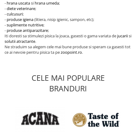
-
hrana uscata
si
hrana umeda
;
-
diete veterinare
;
-
culcusuri
;
-
produse igiena
(litiera, nisip igienic, sampon, etc);
-
suplimente nutritive
;
-
produse antiparazitare
;
Iti doresti sa stimulezi pisica la joaca, gasesti o gama variata de
jucarii
si
solutii atractante
.
Ne straduim sa alegem cele mai bune produse si speram ca gasesti tot
ce ai nevoie pentru pisica ta pe
zoopoint.ro
.
CELE MAI POPULARE
BRANDURI