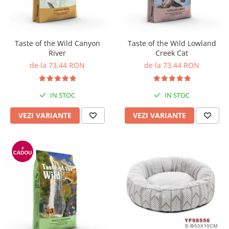
Pro Science
Brit Care
Decent
Brit Premium
Brit Premium
Acana
Brit Care
Orijen
Taste of the Wild Canyon
Taste of the Wild Lowland
River
Creek Cat
Acana
Hill's
de la 73,44 RON
de la 73,44 RON
Pro Plan
Pro Plan
Dog Food
Platinum
Orijen
Josera
IN STOC
IN STOC
Hill's
Applaws
VEZI VARIANTE
VEZI VARIANTE
Josera
Cat Chow
Platinum
Hrana Umeda Pisici
Dog Chow
Royal Canin
Hrana Umeda Caini
Applaws
Naturo
BonaCibo
Taste of the Wild
Naturo
Isegrim
Cherie
Inaba Churu
Ciao Inaba