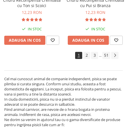
Churu Recompensa Cremoasa
Churu Recompensa Cremoasa
cu Ton si Scoici
cu Pui si Branza
12,23 RON
12,23 RON
IN STOC
IN STOC
ADAUGA IN COS
ADAUGA IN COS
1
2
3
51
...
Cel mai cunoscut animal de companie independent, pisica se poate
plimba si curata singura. Conform unui studiu, aceasta a fost
domesticita de egipteni. La inceput, pisica era folosita pentru a pescui,
vana si pentru a tine la distanta soarecii.
In ciuda domesticirii, pisica nu si-a pierdut instinctul de vanator
adevarat si se poate descurca in salbaticie.
Fiind animal carnivor, are nevoie de o hrana bogata in proteina
animala. Indiferent de rasa, pisica are aceleasi nevoi.
Ne dorim sa venim in ajutorul tau cu o gama diversificate de produse
pentru ingrijirea pisicii tale cum ar fi: