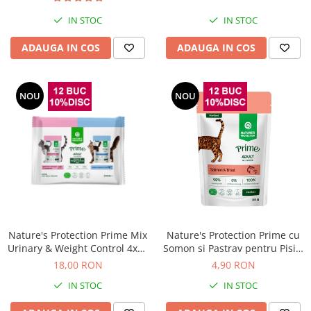
IN STOC
IN STOC
ADAUGA IN COS
ADAUGA IN COS
NOU
NOU
Nature's Protection Prime Mix
Nature's Protection Prime cu
Urinary & Weight Control 4x85
Somon si Pastrav pentru Pisici
Gr
Sterilizate 85 Gr
18,00 RON
4,90 RON
IN STOC
IN STOC