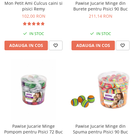
Mon Petit Ami Culcus caini si
Pawise Jucarie Minge din
Bult
Diete Veterinare Caini
pisici Remy
Burete pentru Pisici 90 Buc
Araton
102,00 RON
211,14 RON
Suplimente Nutritive Caini
Lovely Hunter
Cosuri, Culcusuri si Perne
Igiena Pisici
IN STOC
IN STOC
Covorase Absorbante
Igiena Casei
Lese, zgarzi si hamuri
ADAUGA IN COS
ADAUGA IN COS
Sampoane si Balsamuri
Recompense si Delicii pentru Caini
Igiena Auriculara
Igiena Oculara
Lapte pentru Caini
Articole Periaj
Hainute Caini
Forfecute si Clesti
Jucarii Caini
Igiena Orala si Dentara
Educare si Dresaj
Igiena Blana si Piele
Genti, Custi Transport
Lapte pentru Pisici
Castroane, Boluri si Accesorii
Suplimente Nutritive Pisici
Fantani si Adapatoare
Recompense si Delicii pentru Pisici
Pawise Jucarie Minge
Pawise Jucarie Minge din
Antiparazitare
Cosuri, Culcusuri si Perne
Pompom pentru Pisici 72 Buc
Spuma pentru Pisici 90 Buc