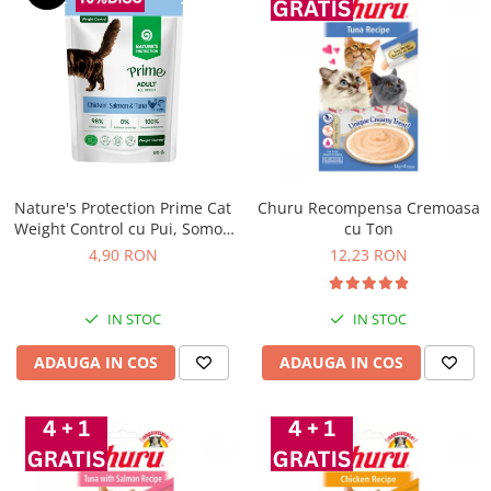
Nature's Protection Prime Cat
Churu Recompensa Cremoasa
Weight Control cu Pui, Somon
cu Ton
si Ton 85 Gr
4,90 RON
12,23 RON
IN STOC
IN STOC
ADAUGA IN COS
ADAUGA IN COS