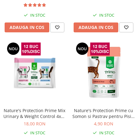
IN STOC
IN STOC
ADAUGA IN COS
ADAUGA IN COS
NOU
NOU
Nature's Protection Prime Mix
Nature's Protection Prime cu
Urinary & Weight Control 4x85
Somon si Pastrav pentru Pisici
Gr
Sterilizate 85 Gr
18,00 RON
4,90 RON
IN STOC
IN STOC