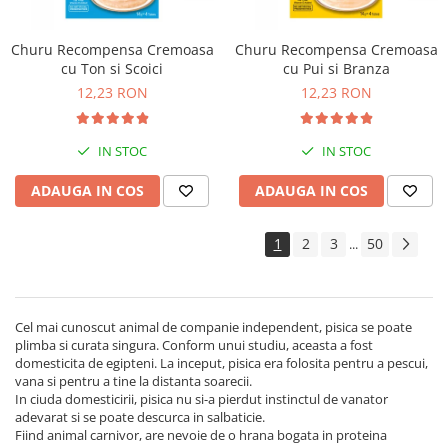
Churu Recompensa Cremoasa
Churu Recompensa Cremoasa
cu Ton si Scoici
cu Pui si Branza
12,23 RON
12,23 RON
IN STOC
IN STOC
ADAUGA IN COS
ADAUGA IN COS
1
2
3
50
...
Cel mai cunoscut animal de companie independent, pisica se poate
plimba si curata singura. Conform unui studiu, aceasta a fost
domesticita de egipteni. La inceput, pisica era folosita pentru a pescui,
vana si pentru a tine la distanta soarecii.
In ciuda domesticirii, pisica nu si-a pierdut instinctul de vanator
adevarat si se poate descurca in salbaticie.
Fiind animal carnivor, are nevoie de o hrana bogata in proteina