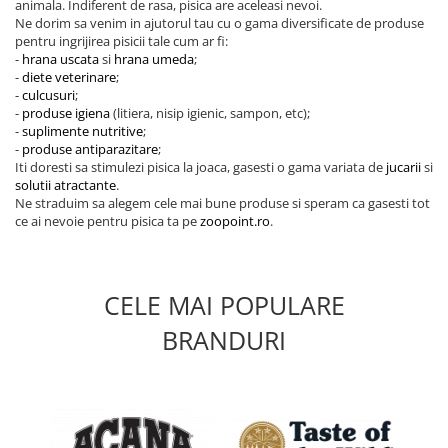
animala. Indiferent de rasa, pisica are aceleasi nevoi.
Ne dorim sa venim in ajutorul tau cu o gama diversificate de produse
pentru ingrijirea pisicii tale cum ar fi:
-
hrana uscata
si
hrana umeda
;
-
diete veterinare
;
-
culcusuri
;
-
produse igiena
(litiera, nisip igienic, sampon, etc);
-
suplimente nutritive
;
-
produse antiparazitare
;
Iti doresti sa stimulezi pisica la joaca, gasesti o gama variata de
jucarii
si
solutii atractante
.
Ne straduim sa alegem cele mai bune produse si speram ca gasesti tot
ce ai nevoie pentru pisica ta pe
zoopoint.ro
.
CELE MAI POPULARE
BRANDURI