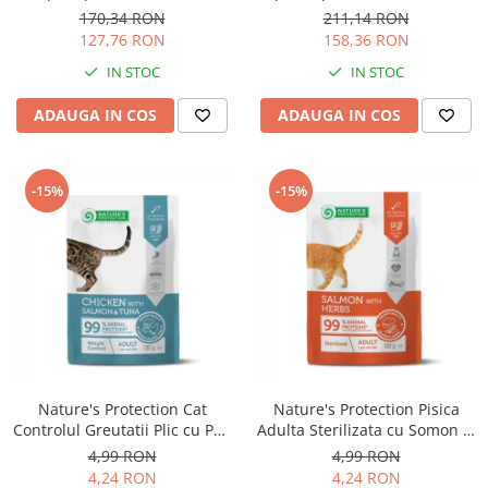
Solutii educative si antistres
Sisaluri si Ansambluri de Joaca
170,34 RON
211,14 RON
Pisici
127,76 RON
158,36 RON
Hrana Raw
Nisip, Silicat si Asternuturi pentru
IN STOC
IN STOC
Pisici
ADAUGA IN COS
ADAUGA IN COS
Litiere si Accesorii
Jucarii Pisici
-15%
-15%
Genti, Custi Transport
Castroane, Boluri si Accesorii
Antiparazitare
Solutii educative si antistres
Lese, zgarzi si hamuri
Diete Veterinare Pisici
Nature's Protection Cat
Nature's Protection Pisica
Controlul Greutatii Plic cu Pui,
Adulta Sterilizata cu Somon si
Somon si Ton 100 G
Ierburi 100 Gr
4,99 RON
4,99 RON
4,24 RON
4,24 RON