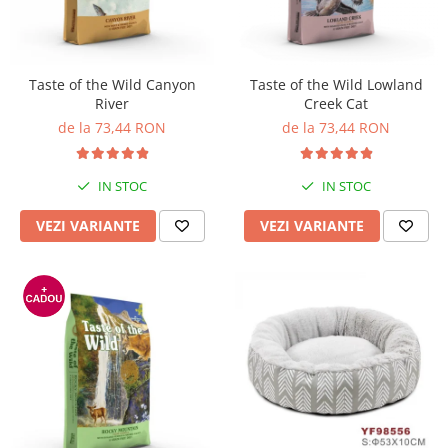
Pro Science
Brit Care
Decent
Brit Premium
Brit Premium
Acana
Brit Care
Orijen
Taste of the Wild Canyon
Taste of the Wild Lowland
River
Creek Cat
Acana
Hill's
de la 73,44 RON
de la 73,44 RON
Pro Plan
Pro Plan
Dog Food
Platinum
Orijen
Josera
IN STOC
IN STOC
Hill's
Applaws
VEZI VARIANTE
VEZI VARIANTE
Josera
Cat Chow
Platinum
Hrana Umeda Pisici
Dog Chow
Royal Canin
Hrana Umeda Caini
Applaws
Naturo
BonaCibo
Taste of the Wild
Naturo
Isegrim
Cherie
Inaba Churu
Ciao Inaba