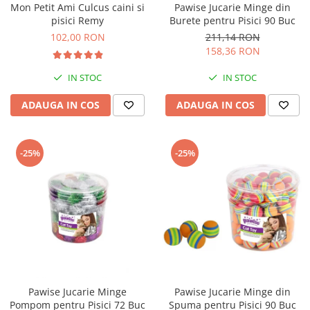
Mon Petit Ami Culcus caini si
Pawise Jucarie Minge din
Bult
Diete Veterinare Caini
pisici Remy
Burete pentru Pisici 90 Buc
Araton
102,00 RON
211,14 RON
Suplimente Nutritive Caini
Lovely Hunter
158,36 RON
Cosuri, Culcusuri si Perne
Igiena Pisici
IN STOC
IN STOC
Covorase Absorbante
Igiena Casei
Lese, zgarzi si hamuri
ADAUGA IN COS
ADAUGA IN COS
Sampoane si Balsamuri
Recompense si Delicii pentru Caini
Igiena Auriculara
Igiena Oculara
Lapte pentru Caini
-25%
-25%
Articole Periaj
Hainute Caini
Forfecute si Clesti
Jucarii Caini
Igiena Orala si Dentara
Educare si Dresaj
Igiena Blana si Piele
Genti, Custi Transport
Lapte pentru Pisici
Castroane, Boluri si Accesorii
Suplimente Nutritive Pisici
Fantani si Adapatoare
Recompense si Delicii pentru Pisici
Pawise Jucarie Minge
Pawise Jucarie Minge din
Antiparazitare
Cosuri, Culcusuri si Perne
Pompom pentru Pisici 72 Buc
Spuma pentru Pisici 90 Buc