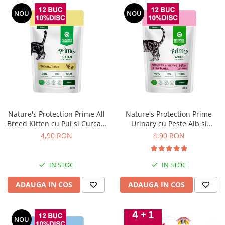
NOU
NOU
Nature's Protection Prime All
Nature's Protection Prime
Breed Kitten cu Pui si Curcan
Urinary cu Peste Alb si
85 Gr
Merisoare pentru Pisici 85 Gr
4,90 RON
4,90 RON
IN STOC
IN STOC
ADAUGA IN COS
ADAUGA IN COS
NOU