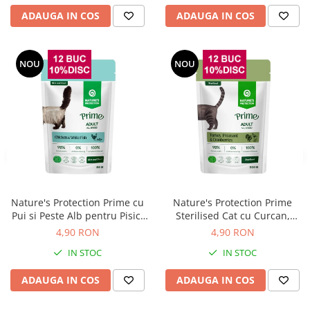
ADAUGA IN COS
ADAUGA IN COS
NOU
NOU
Nature's Protection Prime cu
Nature's Protection Prime
Pui si Peste Alb pentru Pisici
Sterilised Cat cu Curcan,
85 Gr
Fazan si Merisoare 85 Gr
4,90 RON
4,90 RON
IN STOC
IN STOC
ADAUGA IN COS
ADAUGA IN COS