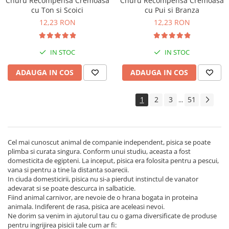
Churu Recompensa Cremoasa
Churu Recompensa Cremoasa
cu Ton si Scoici
cu Pui si Branza
12,23 RON
12,23 RON
IN STOC
IN STOC
ADAUGA IN COS
ADAUGA IN COS
1
2
3
51
...
Cel mai cunoscut animal de companie independent, pisica se poate
plimba si curata singura. Conform unui studiu, aceasta a fost
domesticita de egipteni. La inceput, pisica era folosita pentru a pescui,
vana si pentru a tine la distanta soarecii.
In ciuda domesticirii, pisica nu si-a pierdut instinctul de vanator
adevarat si se poate descurca in salbaticie.
Fiind animal carnivor, are nevoie de o hrana bogata in proteina
animala. Indiferent de rasa, pisica are aceleasi nevoi.
Ne dorim sa venim in ajutorul tau cu o gama diversificate de produse
pentru ingrijirea pisicii tale cum ar fi: