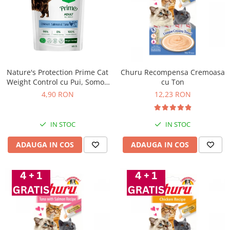
Nature's Protection Prime Cat
Churu Recompensa Cremoasa
Weight Control cu Pui, Somon
cu Ton
si Ton 85 Gr
4,90 RON
12,23 RON
IN STOC
IN STOC
ADAUGA IN COS
ADAUGA IN COS