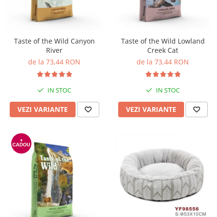
Pro Science
Brit Care
Decent
Brit Premium
Brit Premium
Acana
Brit Care
Orijen
Taste of the Wild Canyon
Taste of the Wild Lowland
River
Creek Cat
Acana
Hill's
de la 73,44 RON
de la 73,44 RON
Pro Plan
Pro Plan
Dog Food
Platinum
Orijen
Josera
IN STOC
IN STOC
Hill's
Applaws
VEZI VARIANTE
VEZI VARIANTE
Josera
Cat Chow
Platinum
Hrana Umeda Pisici
Dog Chow
Royal Canin
Hrana Umeda Caini
Applaws
Naturo
BonaCibo
Taste of the Wild
Naturo
Isegrim
Cherie
Inaba Churu
Ciao Inaba