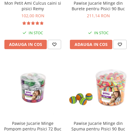
Mon Petit Ami Culcus caini si
Pawise Jucarie Minge din
Bult
Diete Veterinare Caini
pisici Remy
Burete pentru Pisici 90 Buc
Araton
102,00 RON
211,14 RON
Suplimente Nutritive Caini
Lovely Hunter
Cosuri, Culcusuri si Perne
Igiena Pisici
IN STOC
IN STOC
Covorase Absorbante
Igiena Casei
Lese, zgarzi si hamuri
ADAUGA IN COS
ADAUGA IN COS
Sampoane si Balsamuri
Recompense si Delicii pentru Caini
Igiena Auriculara
Igiena Oculara
Lapte pentru Caini
Articole Periaj
Hainute Caini
Forfecute si Clesti
Jucarii Caini
Igiena Orala si Dentara
Educare si Dresaj
Igiena Blana si Piele
Genti, Custi Transport
Lapte pentru Pisici
Castroane, Boluri si Accesorii
Suplimente Nutritive Pisici
Fantani si Adapatoare
Recompense si Delicii pentru Pisici
Pawise Jucarie Minge
Pawise Jucarie Minge din
Antiparazitare
Cosuri, Culcusuri si Perne
Pompom pentru Pisici 72 Buc
Spuma pentru Pisici 90 Buc