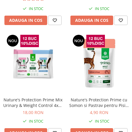
IN STOC
IN STOC
ADAUGA IN COS
ADAUGA IN COS
NOU
NOU
Nature's Protection Prime Mix
Nature's Protection Prime cu
Urinary & Weight Control 4x85
Somon si Pastrav pentru Pisici
Gr
Sterilizate 85 Gr
18,00 RON
4,90 RON
IN STOC
IN STOC