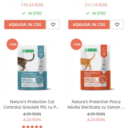
Solutii educative si antistres
Sisaluri si Ansambluri de Joaca
170,34 RON
211,14 RON
Pisici
Hrana Raw
IN STOC
IN STOC
Nisip, Silicat si Asternuturi pentru
Pisici
ADAUGA IN COS
ADAUGA IN COS
Litiere si Accesorii
Jucarii Pisici
-15%
-15%
Genti, Custi Transport
Castroane, Boluri si Accesorii
Antiparazitare
Solutii educative si antistres
Lese, zgarzi si hamuri
Diete Veterinare Pisici
Nature's Protection Cat
Nature's Protection Pisica
Controlul Greutatii Plic cu Pui,
Adulta Sterilizata cu Somon si
Somon si Ton 100 G
Ierburi 100 Gr
4,99 RON
4,99 RON
4,24 RON
4,24 RON