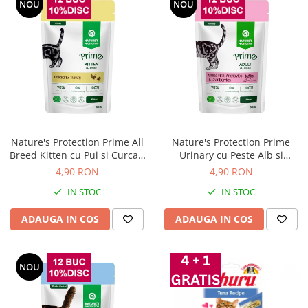
NOU
NOU
Nature's Protection Prime All
Nature's Protection Prime
Breed Kitten cu Pui si Curcan
Urinary cu Peste Alb si
85 Gr
Merisoare pentru Pisici 85 Gr
4,90 RON
4,90 RON
IN STOC
IN STOC
ADAUGA IN COS
ADAUGA IN COS
NOU