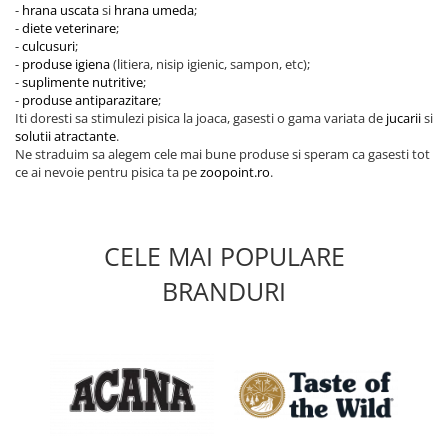
-
hrana uscata
si
hrana umeda
;
-
diete veterinare
;
-
culcusuri
;
-
produse igiena
(litiera, nisip igienic, sampon, etc);
-
suplimente nutritive
;
-
produse antiparazitare
;
Iti doresti sa stimulezi pisica la joaca, gasesti o gama variata de
jucarii
si
solutii atractante
.
Ne straduim sa alegem cele mai bune produse si speram ca gasesti tot
ce ai nevoie pentru pisica ta pe
zoopoint.ro
.
CELE MAI POPULARE
BRANDURI