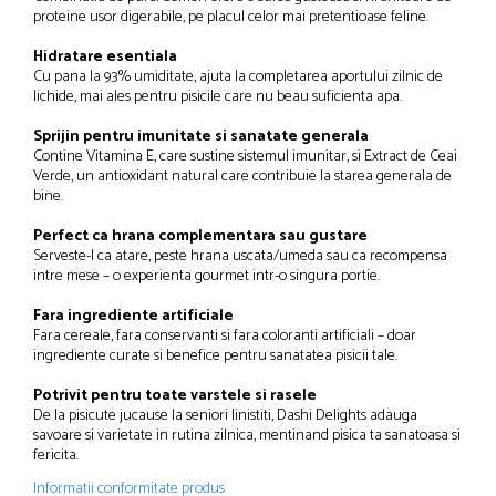
proteine usor digerabile, pe placul celor mai pretentioase feline.
Hidratare esentiala
Cu pana la 93% umiditate, ajuta la completarea aportului zilnic de
lichide, mai ales pentru pisicile care nu beau suficienta apa.
Sprijin pentru imunitate si sanatate generala
Contine Vitamina E, care sustine sistemul imunitar, si Extract de Ceai
Verde, un antioxidant natural care contribuie la starea generala de
bine.
Perfect ca hrana complementara sau gustare
Serveste-l ca atare, peste hrana uscata/umeda sau ca recompensa
intre mese – o experienta gourmet intr-o singura portie.
Fara ingrediente artificiale
Fara cereale, fara conservanti si fara coloranti artificiali – doar
ingrediente curate si benefice pentru sanatatea pisicii tale.
Potrivit pentru toate varstele si rasele
De la pisicute jucause la seniori linistiti, Dashi Delights adauga
savoare si varietate in rutina zilnica, mentinand pisica ta sanatoasa si
fericita.
Informatii conformitate produs