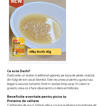
Solutii educative si antistres
Sisaluri si Ansambluri de Joaca Pisici
Hrana Raw
Nisip, Silicat si Asternuturi pentru Pisici
Litiere si Accesorii
Jucarii Pisici
Genti, Custi Transport
Castroane, Boluri si Accesorii
Antiparazitare
Solutii educative si antistres
Lese, zgarzi si hamuri
Diete Veterinare Pisici
Ce este Dashi?
Dashi este un bulion traditional japonez pe baza de peste, realizat
din fulgi de ton uscat (bonito). Este recunoscut pentru gustul sau
bogat si savuros (umami), fiind in acelasi timp sarac In calorii si
grasimi, ceea ce il face ideal pentru o dieta echilibrata.
Beneficiile esentiale pentru pisica ta:
Proteine de calitate
Combinatia de pui si Somon ofera o sursa gustoasa si hranitoare de