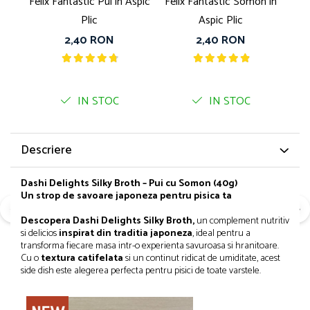
Felix Fantastic Pui in Aspic
Felix Fantastic Somon in
G
Bult
Diete Veterinare Caini
Plic
Aspic Plic
Araton
2,40 RON
2,40 RON
Suplimente Nutritive Caini
Lovely Hunter
Cosuri, Culcusuri si Perne
Igiena Pisici
Covorase Absorbante
Igiena Casei
IN STOC
IN STOC
Lese, zgarzi si hamuri
Sampoane si Balsamuri
Recompense si Delicii pentru Caini
Igiena Auriculara
Igiena Oculara
Lapte pentru Caini
Descriere
Articole Periaj
Hainute Caini
Forfecute si Clesti
Dashi Delights Silky Broth – Pui cu Somon (40g)
Jucarii Caini
Un strop de savoare japoneza pentru pisica ta
Igiena Orala si Dentara
Educare si Dresaj
Igiena Blana si Piele
Descopera Dashi Delights Silky Broth,
un complement nutritiv
Genti, Custi Transport
si delicios
inspirat din traditia japoneza
, ideal pentru a
Lapte pentru Pisici
transforma fiecare masa intr-o experienta savuroasa si hranitoare.
Castroane, Boluri si Accesorii
Suplimente Nutritive Pisici
Cu o
textura catifelata
si un continut ridicat de umiditate, acest
side dish este alegerea perfecta pentru pisici de toate varstele.
Fantani si Adapatoare
Recompense si Delicii pentru Pisici
Antiparazitare
Cosuri, Culcusuri si Perne