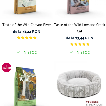
Pro Science
Brit Care
Decent
Brit Premium
Brit Premium
Acana
Brit Care
Orijen
Taste of the Wild Canyon River
Taste of the Wild Lowland Creek
Acana
Hill's
Cat
Pro Plan
Pro Plan
de la 73,44 RON
Dog Food
Platinum
de la 73,44 RON
Orijen
Josera
Hill's
Applaws
IN STOC
IN STOC
Josera
Cat Chow
Platinum
Hrana Umeda Pisici
Dog Chow
Royal Canin
Hrana Umeda Caini
Applaws
Naturo
BonaCibo
Taste of the Wild
Naturo
Isegrim
Cherie
Inaba Churu
Ciao Inaba