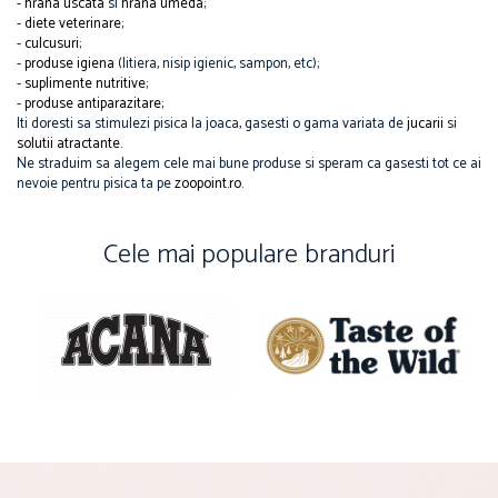
-
hrana uscata
si
hrana umeda
;
-
diete veterinare
;
-
culcusuri
;
-
produse igiena
(litiera, nisip igienic, sampon, etc);
-
suplimente nutritive
;
-
produse antiparazitare
;
Iti doresti sa stimulezi pisica la joaca, gasesti o gama variata de
jucarii
si
solutii atractante
.
Ne straduim sa alegem cele mai bune produse si speram ca gasesti tot ce ai
nevoie pentru pisica ta pe
zoopoint.ro
.
Cele mai populare branduri