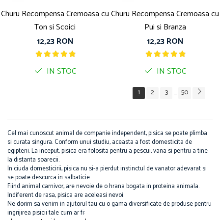
Churu Recompensa Cremoasa cu
Churu Recompensa Cremoasa cu
Ton si Scoici
Pui si Branza
12,23 RON
12,23 RON
IN STOC
IN STOC
1
2
3
50
...
Cel mai cunoscut animal de companie independent, pisica se poate plimba
si curata singura. Conform unui studiu, aceasta a fost domesticita de
egipteni. La inceput, pisica era folosita pentru a pescui, vana si pentru a tine
la distanta soarecii.
In ciuda domesticirii, pisica nu si-a pierdut instinctul de vanator adevarat si
se poate descurca in salbaticie.
Fiind animal carnivor, are nevoie de o hrana bogata in proteina animala.
Indiferent de rasa, pisica are aceleasi nevoi.
Ne dorim sa venim in ajutorul tau cu o gama diversificate de produse pentru
ingrijirea pisicii tale cum ar fi: