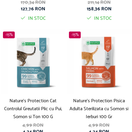
170,34 RON
211,14 RON
Solutii educative si antistres
Sisaluri si Ansambluri de Joaca Pisici
127,76 RON
158,36 RON
Hrana Raw
Nisip, Silicat si Asternuturi pentru Pisici
IN STOC
IN STOC
Litiere si Accesorii
Jucarii Pisici
-15%
-15%
Genti, Custi Transport
Castroane, Boluri si Accesorii
Antiparazitare
Solutii educative si antistres
Lese, zgarzi si hamuri
Diete Veterinare Pisici
Nature's Protection Cat
Nature's Protection Pisica
Controlul Greutatii Plic cu Pui,
Adulta Sterilizata cu Somon si
Somon si Ton 100 G
Ierburi 100 Gr
4,99 RON
4,99 RON
4,24 RON
4,24 RON