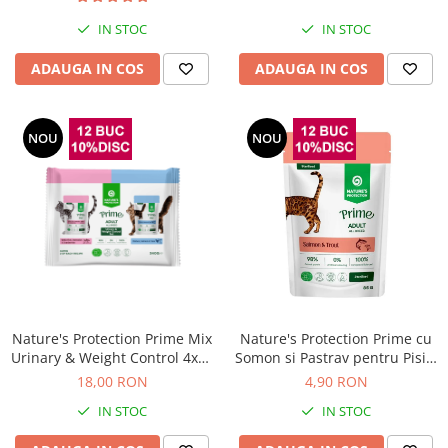
IN STOC
IN STOC
ADAUGA IN COS
ADAUGA IN COS
NOU
NOU
Nature's Protection Prime Mix
Nature's Protection Prime cu
Urinary & Weight Control 4x85
Somon si Pastrav pentru Pisici
Gr
Sterilizate 85 Gr
18,00 RON
4,90 RON
IN STOC
IN STOC