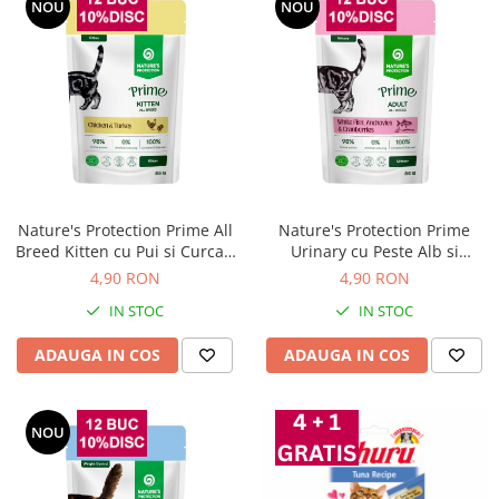
NOU
NOU
Nature's Protection Prime All
Nature's Protection Prime
Breed Kitten cu Pui si Curcan
Urinary cu Peste Alb si
85 Gr
Merisoare pentru Pisici 85 Gr
4,90 RON
4,90 RON
IN STOC
IN STOC
ADAUGA IN COS
ADAUGA IN COS
NOU