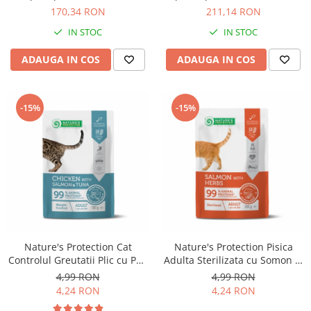
Solutii educative si antistres
Sisaluri si Ansambluri de Joaca
170,34 RON
211,14 RON
Pisici
Hrana Raw
IN STOC
IN STOC
Nisip, Silicat si Asternuturi pentru
Pisici
ADAUGA IN COS
ADAUGA IN COS
Litiere si Accesorii
Jucarii Pisici
-15%
-15%
Genti, Custi Transport
Castroane, Boluri si Accesorii
Antiparazitare
Solutii educative si antistres
Lese, zgarzi si hamuri
Diete Veterinare Pisici
Nature's Protection Cat
Nature's Protection Pisica
Controlul Greutatii Plic cu Pui,
Adulta Sterilizata cu Somon si
Somon si Ton 100 G
Ierburi 100 Gr
4,99 RON
4,99 RON
4,24 RON
4,24 RON