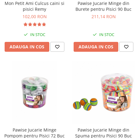
Mon Petit Ami Culcus caini si
Pawise Jucarie Minge din
Bult
Diete Veterinare Caini
pisici Remy
Burete pentru Pisici 90 Buc
Araton
102,00 RON
211,14 RON
Suplimente Nutritive Caini
Lovely Hunter
Cosuri, Culcusuri si Perne
Igiena Pisici
IN STOC
IN STOC
Covorase Absorbante
Igiena Casei
Lese, zgarzi si hamuri
ADAUGA IN COS
ADAUGA IN COS
Sampoane si Balsamuri
Recompense si Delicii pentru Caini
Igiena Auriculara
Igiena Oculara
Lapte pentru Caini
Articole Periaj
Hainute Caini
Forfecute si Clesti
Jucarii Caini
Igiena Orala si Dentara
Educare si Dresaj
Igiena Blana si Piele
Genti, Custi Transport
Lapte pentru Pisici
Castroane, Boluri si Accesorii
Suplimente Nutritive Pisici
Fantani si Adapatoare
Recompense si Delicii pentru Pisici
Pawise Jucarie Minge
Pawise Jucarie Minge din
Antiparazitare
Cosuri, Culcusuri si Perne
Pompom pentru Pisici 72 Buc
Spuma pentru Pisici 90 Buc