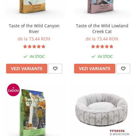
Pro Science
Brit Care
Decent
Brit Premium
Brit Premium
Acana
Brit Care
Orijen
Taste of the Wild Canyon
Taste of the Wild Lowland
River
Creek Cat
Acana
Hill's
de la 73,44 RON
de la 73,44 RON
Pro Plan
Pro Plan
Dog Food
Platinum
Orijen
Josera
IN STOC
IN STOC
Hill's
Applaws
VEZI VARIANTE
VEZI VARIANTE
Josera
Cat Chow
Platinum
Hrana Umeda Pisici
Dog Chow
Royal Canin
Hrana Umeda Caini
Applaws
Naturo
BonaCibo
Taste of the Wild
Naturo
Isegrim
Cherie
Inaba Churu
Ciao Inaba