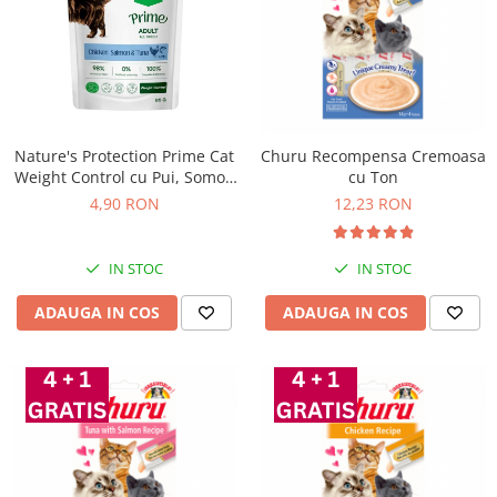
Nature's Protection Prime Cat
Churu Recompensa Cremoasa
Weight Control cu Pui, Somon
cu Ton
si Ton 85 Gr
4,90 RON
12,23 RON
IN STOC
IN STOC
ADAUGA IN COS
ADAUGA IN COS