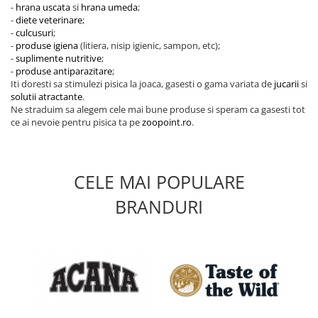
-
hrana uscata
si
hrana umeda
;
-
diete veterinare
;
-
culcusuri
;
-
produse igiena
(litiera, nisip igienic, sampon, etc);
-
suplimente nutritive
;
-
produse antiparazitare
;
Iti doresti sa stimulezi pisica la joaca, gasesti o gama variata de
jucarii
si
solutii atractante
.
Ne straduim sa alegem cele mai bune produse si speram ca gasesti tot
ce ai nevoie pentru pisica ta pe
zoopoint.ro
.
CELE MAI POPULARE
BRANDURI