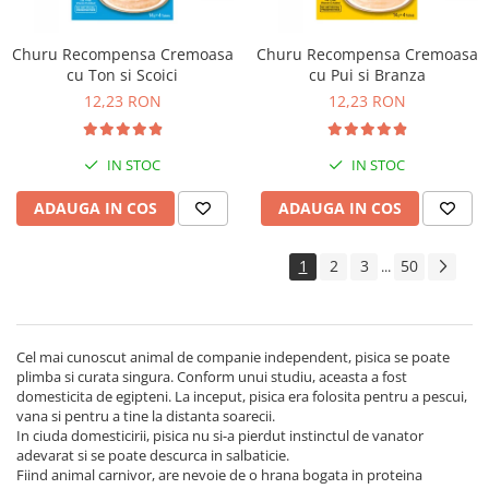
Churu Recompensa Cremoasa
Churu Recompensa Cremoasa
cu Ton si Scoici
cu Pui si Branza
12,23 RON
12,23 RON
IN STOC
IN STOC
ADAUGA IN COS
ADAUGA IN COS
1
2
3
50
...
Cel mai cunoscut animal de companie independent, pisica se poate
plimba si curata singura. Conform unui studiu, aceasta a fost
domesticita de egipteni. La inceput, pisica era folosita pentru a pescui,
vana si pentru a tine la distanta soarecii.
In ciuda domesticirii, pisica nu si-a pierdut instinctul de vanator
adevarat si se poate descurca in salbaticie.
Fiind animal carnivor, are nevoie de o hrana bogata in proteina