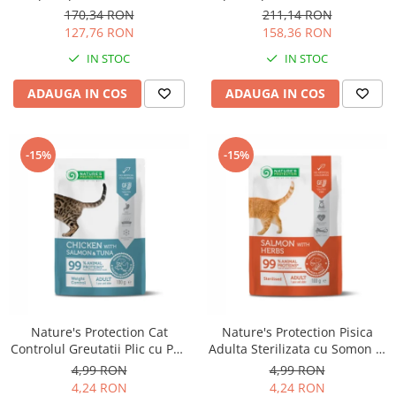
Solutii educative si antistres
Sisaluri si Ansambluri de Joaca
170,34 RON
211,14 RON
Pisici
127,76 RON
158,36 RON
Hrana Raw
Nisip, Silicat si Asternuturi pentru
IN STOC
IN STOC
Pisici
ADAUGA IN COS
ADAUGA IN COS
Litiere si Accesorii
Jucarii Pisici
-15%
-15%
Genti, Custi Transport
Castroane, Boluri si Accesorii
Antiparazitare
Solutii educative si antistres
Lese, zgarzi si hamuri
Diete Veterinare Pisici
Nature's Protection Cat
Nature's Protection Pisica
Controlul Greutatii Plic cu Pui,
Adulta Sterilizata cu Somon si
Somon si Ton 100 G
Ierburi 100 Gr
4,99 RON
4,99 RON
4,24 RON
4,24 RON