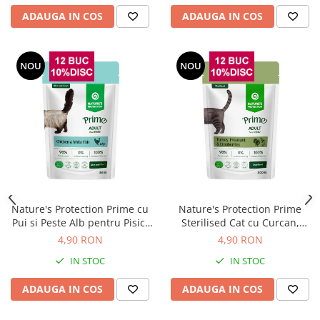
ADAUGA IN COS
ADAUGA IN COS
NOU
NOU
Nature's Protection Prime cu
Nature's Protection Prime
Pui si Peste Alb pentru Pisici
Sterilised Cat cu Curcan,
85 Gr
Fazan si Merisoare 85 Gr
4,90 RON
4,90 RON
IN STOC
IN STOC
ADAUGA IN COS
ADAUGA IN COS