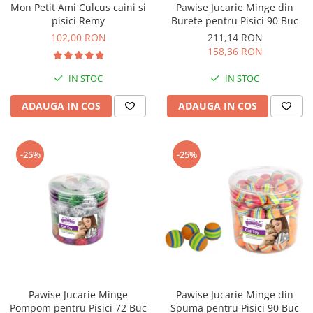
Mon Petit Ami Culcus caini si
Pawise Jucarie Minge din
Bult
Diete Veterinare Caini
pisici Remy
Burete pentru Pisici 90 Buc
Araton
102,00 RON
211,14 RON
Suplimente Nutritive Caini
Lovely Hunter
158,36 RON
Cosuri, Culcusuri si Perne
Igiena Pisici
IN STOC
IN STOC
Covorase Absorbante
Igiena Casei
Lese, zgarzi si hamuri
ADAUGA IN COS
ADAUGA IN COS
Sampoane si Balsamuri
Recompense si Delicii pentru Caini
Igiena Auriculara
Igiena Oculara
Lapte pentru Caini
-25%
-25%
Articole Periaj
Hainute Caini
Forfecute si Clesti
Jucarii Caini
Igiena Orala si Dentara
Educare si Dresaj
Igiena Blana si Piele
Genti, Custi Transport
Lapte pentru Pisici
Castroane, Boluri si Accesorii
Suplimente Nutritive Pisici
Fantani si Adapatoare
Recompense si Delicii pentru Pisici
Pawise Jucarie Minge
Pawise Jucarie Minge din
Antiparazitare
Cosuri, Culcusuri si Perne
Pompom pentru Pisici 72 Buc
Spuma pentru Pisici 90 Buc