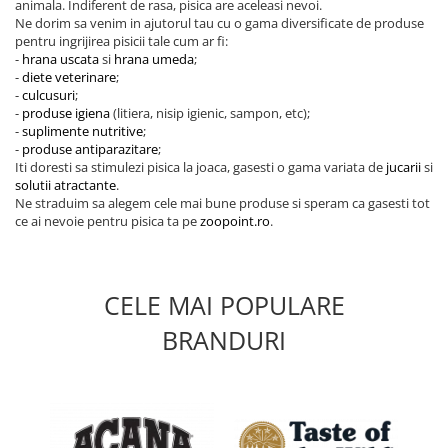
animala. Indiferent de rasa, pisica are aceleasi nevoi.
Ne dorim sa venim in ajutorul tau cu o gama diversificate de produse
pentru ingrijirea pisicii tale cum ar fi:
-
hrana uscata
si
hrana umeda
;
-
diete veterinare
;
-
culcusuri
;
-
produse igiena
(litiera, nisip igienic, sampon, etc);
-
suplimente nutritive
;
-
produse antiparazitare
;
Iti doresti sa stimulezi pisica la joaca, gasesti o gama variata de
jucarii
si
solutii atractante
.
Ne straduim sa alegem cele mai bune produse si speram ca gasesti tot
ce ai nevoie pentru pisica ta pe
zoopoint.ro
.
CELE MAI POPULARE
BRANDURI