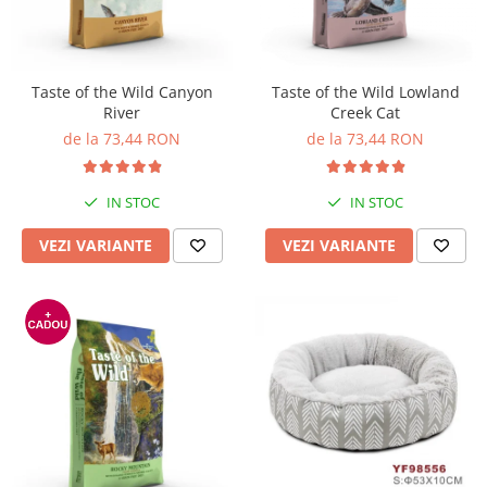
Pro Science
Brit Care
Decent
Brit Premium
Brit Premium
Acana
Brit Care
Orijen
Taste of the Wild Canyon
Taste of the Wild Lowland
River
Creek Cat
Acana
Hill's
de la 73,44 RON
de la 73,44 RON
Pro Plan
Pro Plan
Dog Food
Platinum
Orijen
Josera
IN STOC
IN STOC
Hill's
Applaws
VEZI VARIANTE
VEZI VARIANTE
Josera
Cat Chow
Platinum
Hrana Umeda Pisici
Dog Chow
Royal Canin
Hrana Umeda Caini
Applaws
Naturo
BonaCibo
Taste of the Wild
Naturo
Isegrim
Cherie
Inaba Churu
Ciao Inaba