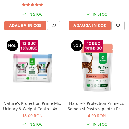
IN STOC
IN STOC
ADAUGA IN COS
ADAUGA IN COS
NOU
NOU
Nature's Protection Prime Mix
Nature's Protection Prime cu
Urinary & Weight Control 4x85
Somon si Pastrav pentru Pisici
Gr
Sterilizate 85 Gr
18,00 RON
4,90 RON
IN STOC
IN STOC