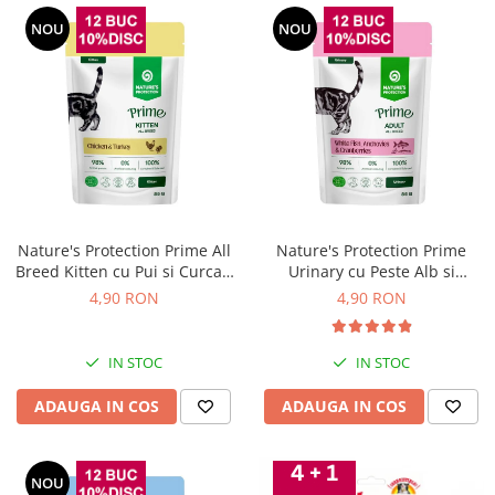
NOU
NOU
Nature's Protection Prime All
Nature's Protection Prime
Breed Kitten cu Pui si Curcan
Urinary cu Peste Alb si
85 Gr
Merisoare pentru Pisici 85 Gr
4,90 RON
4,90 RON
IN STOC
IN STOC
ADAUGA IN COS
ADAUGA IN COS
NOU