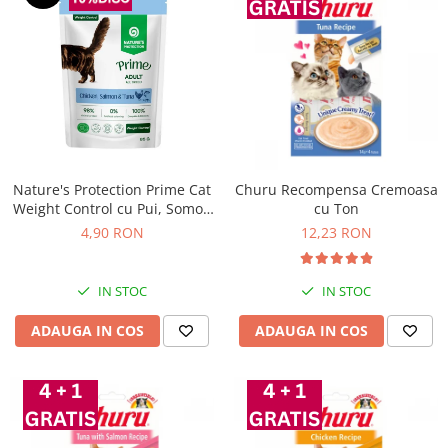
Nature's Protection Prime Cat
Churu Recompensa Cremoasa
Weight Control cu Pui, Somon
cu Ton
si Ton 85 Gr
4,90 RON
12,23 RON
IN STOC
IN STOC
ADAUGA IN COS
ADAUGA IN COS