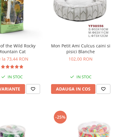
 of the Wild Rocky
Mon Petit Ami Culcus caini si
Mountain Cat
pisici Blanche
 la 73,44 RON
102,00 RON
IN STOC
IN STOC
 VARIANTE
ADAUGA IN COS
-25%