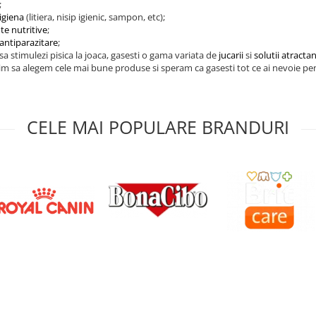
;
igiena
(litiera, nisip igienic, sampon, etc);
te nutritive
;
antiparazitare
;
 sa stimulezi pisica la joaca, gasesti o gama variata de
jucarii
si
solutii atracta
m sa alegem cele mai bune produse si speram ca gasesti tot ce ai nevoie pen
CELE MAI POPULARE BRANDURI