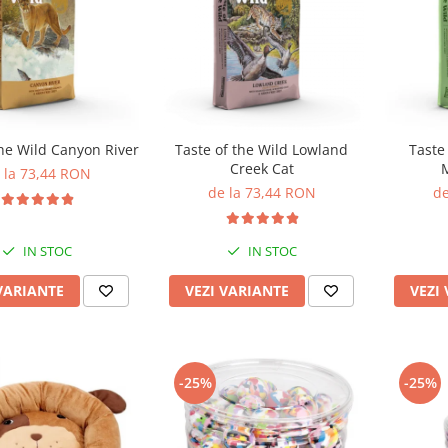
the Wild Canyon River
Taste of the Wild Lowland
Taste
Creek Cat
 la 73,44 RON
de la 73,44 RON
de
IN STOC
IN STOC
VARIANTE
VEZI VARIANTE
VEZI
-25%
-25%