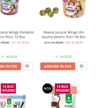
ucarie Minge Pompom
Pawise Jucarie Minge din
ru Pisici 72 Buc
Spuma pentru Pisici 90 Buc
4 RON
127,76 RON
211,14 RON
158,36 RON
IN STOC
IN STOC
GA IN COS
ADAUGA IN COS
NOU