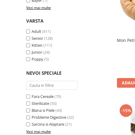
Nature's Protection Superior Care
Nature's Protection
Bayer
(1)
Vezi mai multe
Nature's Protection
Lifestyle
Royal Canin
Taste of The Wild
VARSTA
Hill's
Catit
Adult
(611)
Brit Premium
Signature7
Senior
(128)
Nuevo
Acana
Mon Petit
Kitten
(111)
Brit Care
Gourmet
Junior
(24)
Piper
Pro Plan
Puppy
(5)
Fresh Farm
Brit Care
Carpathian Pet Food
Brit Premium
NEVOI SPECIALE
Araton
Felix
ADAUG
Lovely Hunter
Hill's
Bult
Nuevo
Fara Cereale
(70)
Proof
Tomi
Sterilizate
(55)
Platinum
Wise
Blana si Piele
(43)
-15%
Probleme Digestive
(32)
Wise
Carpathian Pet Food
Sarcina si Alaptare
(21)
Josera
Fresh Farm
Vezi mai multe
Igiena Caini
Proof