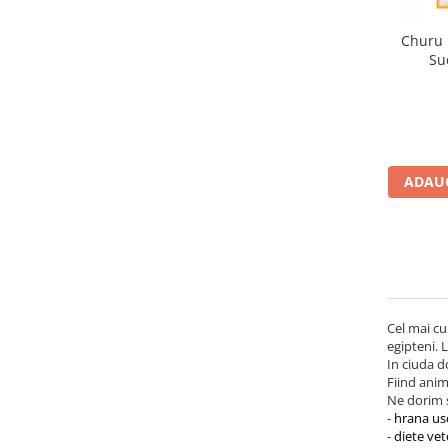
Churu
Su
ADAUG
Cel mai cu
egipteni. L
In ciuda d
Fiind anim
Ne dorim s
-
hrana us
-
diete vet