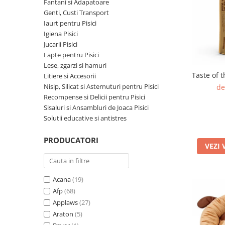
Pro Science
Brit Care
Fantani si Adapatoare
Genti, Custi Transport
Decent
Brit Premium
Iaurt pentru Pisici
Brit Premium
Acana
Igiena Pisici
Brit Care
Orijen
Jucarii Pisici
Acana
Hill's
Lapte pentru Pisici
Lese, zgarzi si hamuri
Pro Plan
Pro Plan
Taste of 
Litiere si Accesorii
Dog Food
Platinum
Nisip, Silicat si Asternuturi pentru Pisici
de
Orijen
Josera
Recompense si Delicii pentru Pisici
Hill's
Applaws
Sisaluri si Ansambluri de Joaca Pisici
Solutii educative si antistres
Josera
Cat Chow
Platinum
Hrana Umeda Pisici
PRODUCATORI
Dog Chow
VEZI 
Royal Canin
Hrana Umeda Caini
Applaws
Naturo
BonaCibo
Acana
(19)
Taste of the Wild
Naturo
Afp
(68)
Isegrim
Cherie
Applaws
(27)
Inaba Churu
Ciao Inaba
Araton
(5)