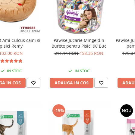
 Ami Culcus caini si
Pawise Jucarie Minge din
Pawise J
pisici Remy
Burete pentru Pisici 90 Buc
pent
102,00 RON
211,14 RON
158,36 RON
170,3
IN STOC
IN STOC
A IN COS
ADAUGA IN COS
ADAU
-15%
NOU