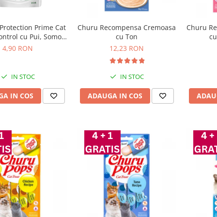
Protection Prime Cat
Churu Recompensa Cremoasa
Churu R
ontrol cu Pui, Somon
cu Ton
cu
si Ton 85 Gr
4,90 RON
12,23 RON
IN STOC
IN STOC
A IN COS
ADAUGA IN COS
ADAU