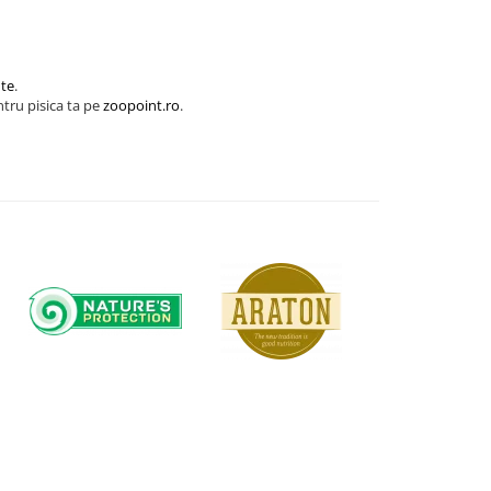
nte
.
tru pisica ta pe
zoopoint.ro
.