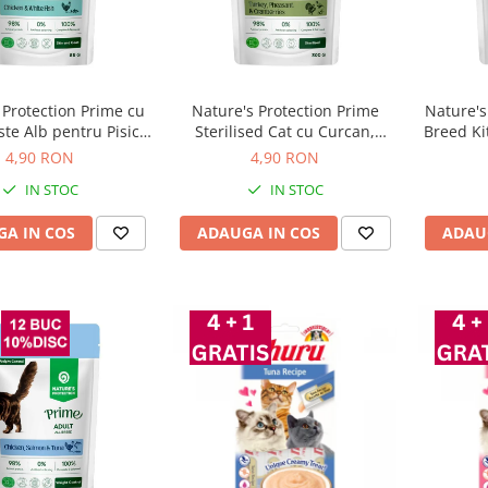
 Protection Prime cu
Nature's Protection Prime
Nature's
ste Alb pentru Pisici
Sterilised Cat cu Curcan,
Breed Ki
85 Gr
Fazan si Merisoare 85 Gr
4,90 RON
4,90 RON
IN STOC
IN STOC
A IN COS
ADAUGA IN COS
ADAU