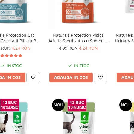
's Protection Cat
Nature's Protection Pisica
Nature's
Greutatii Plic cu Pui,
Adulta Sterilizata cu Somon si
Urinary &
n si Ton 100 G
Ierburi 100 Gr
9 RON
4,24 RON
4,99 RON
4,24 RON
IN STOC
IN STOC
A IN COS
ADAUGA IN COS
ADAU
NOU
NOU