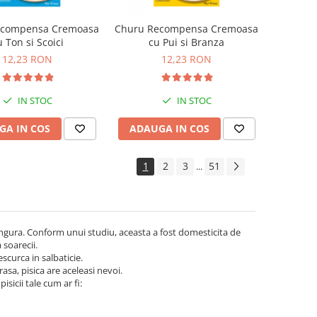
ecompensa Cremoasa
Churu Recompensa Cremoasa
u Ton si Scoici
cu Pui si Branza
12,23 RON
12,23 RON
IN STOC
IN STOC
GA IN COS
ADAUGA IN COS
1
2
3
51
...
ngura. Conform unui studiu, aceasta a fost domesticita de
 soarecii.
scurca in salbaticie.
asa, pisica are aceleasi nevoi.
sicii tale cum ar fi: