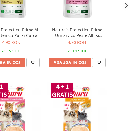
 Protection Prime All
Nature's Protection Prime
tten cu Pui si Curcan
Urinary cu Peste Alb si
85 Gr
Merisoare pentru Pisici 85 Gr
4,90 RON
4,90 RON
IN STOC
IN STOC
GA IN COS
ADAUGA IN COS