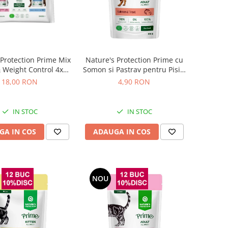
 Protection Prime Mix
Nature's Protection Prime cu
 Weight Control 4x85
Somon si Pastrav pentru Pisici
Gr
Sterilizate 85 Gr
18,00 RON
4,90 RON
IN STOC
IN STOC
GA IN COS
ADAUGA IN COS
NOU