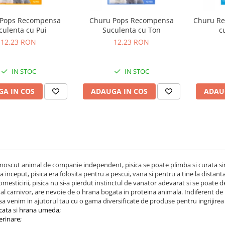
 Pops Recompensa
Churu Pops Recompensa
Churu R
culenta cu Pui
Suculenta cu Ton
c
12,23 RON
12,23 RON
IN STOC
IN STOC
A IN COS
ADAUGA IN COS
ADAU
noscut animal de companie independent, pisica se poate plimba si curata si
a inceput, pisica era folosita pentru a pescui, vana si pentru a tine la distanta
omesticirii, pisica nu si-a pierdut instinctul de vanator adevarat si se poate de
al carnivor, are nevoie de o hrana bogata in proteina animala. Indiferent de r
a venim in ajutorul tau cu o gama diversificate de produse pentru ingrijirea pi
cata
si
hrana umeda
;
erinare
;