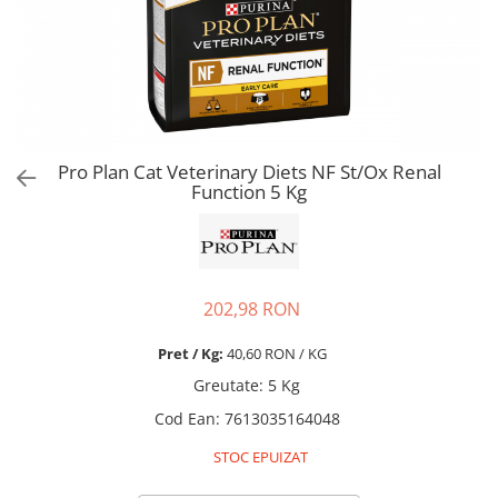
Pro Science
Brit Care
Decent
Brit Premium
Brit Premium
Acana
Brit Care
Orijen
Acana
Hill's
Pro Plan
Pro Plan
Pro Plan Cat Veterinary Diets NF St/Ox Renal
Dog Food
Platinum
Function 5 Kg
Orijen
Josera
Hill's
Applaws
Josera
Cat Chow
Platinum
Hrana Umeda Pisici
202,98 RON
Dog Chow
Royal Canin
Hrana Umeda Caini
Pret / Kg:
40,60 RON / KG
Applaws
Naturo
BonaCibo
Greutate
:
5 Kg
Taste of the Wild
Naturo
Cod Ean
:
7613035164048
Isegrim
Cherie
STOC EPUIZAT
Inaba Churu
Ciao Inaba