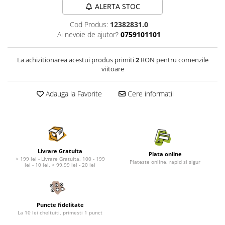
Nature's Protection Superior Care
Nature's Protection
ALERTA STOC
Nature's Protection
Lifestyle
Cod Produs:
12382831.0
Royal Canin
Taste of The Wild
Ai nevoie de ajutor?
0759101101
Hill's
Catit
Brit Premium
Signature7
La achizitionarea acestui produs primiti
2
RON pentru comenzile
Nuevo
Acana
viitoare
Brit Care
Gourmet
Piper
Pro Plan
Adauga la Favorite
Cere informatii
Fresh Farm
Brit Care
Carpathian Pet Food
Brit Premium
Araton
Felix
Lovely Hunter
Hill's
Livrare Gratuita
Plata online
Bult
Nuevo
> 199 lei - Livrare Gratuita, 100 - 199
Plateste online, rapid si sigur
lei - 10 lei, < 99.99 lei - 20 lei
Proof
Tomi
Platinum
Wise
Wise
Carpathian Pet Food
Puncte fidelitate
Josera
Fresh Farm
La 10 lei cheltuiti, primesti 1 punct
Igiena Caini
Proof