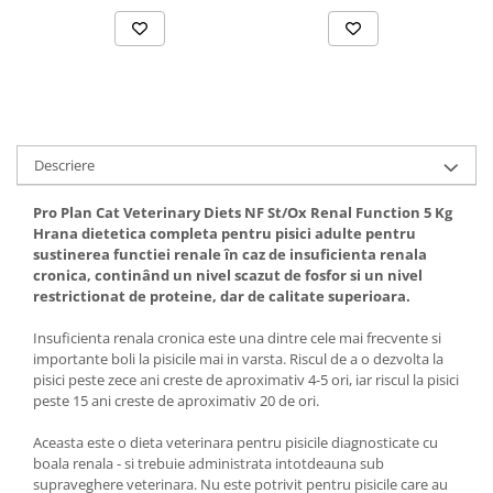
Solutii educative si antistres
Sisaluri si Ansambluri de Joaca
Pisici
Hrana Raw
Nisip, Silicat si Asternuturi pentru
Pisici
Litiere si Accesorii
Jucarii Pisici
Descriere
Genti, Custi Transport
Pro Plan Cat Veterinary Diets NF St/Ox Renal Function 5 Kg
Castroane, Boluri si Accesorii
Hrana dietetica completa pentru pisici adulte pentru
sustinerea functiei renale în caz de insuficienta renala
Antiparazitare
cronica, continând un nivel scazut de fosfor si un nivel
restrictionat de proteine, dar de calitate superioara.
Solutii educative si antistres
Lese, zgarzi si hamuri
Insuficienta renala cronica este una dintre cele mai frecvente si
importante boli la pisicile mai in varsta. Riscul de a o dezvolta la
Diete Veterinare Pisici
pisici peste zece ani creste de aproximativ 4-5 ori, iar riscul la pisici
peste 15 ani creste de aproximativ 20 de ori.
Aceasta este o dieta veterinara pentru pisicile diagnosticate cu
boala renala - si trebuie administrata intotdeauna sub
supraveghere veterinara. Nu este potrivit pentru pisicile care au