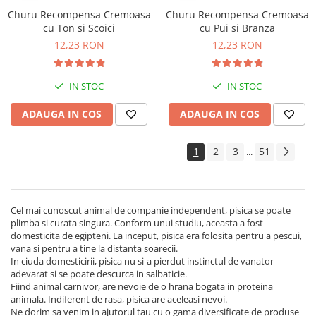
Churu Recompensa Cremoasa
Churu Recompensa Cremoasa
cu Ton si Scoici
cu Pui si Branza
12,23 RON
12,23 RON
IN STOC
IN STOC
ADAUGA IN COS
ADAUGA IN COS
1
2
3
51
...
Cel mai cunoscut animal de companie independent, pisica se poate
plimba si curata singura. Conform unui studiu, aceasta a fost
domesticita de egipteni. La inceput, pisica era folosita pentru a pescui,
vana si pentru a tine la distanta soarecii.
In ciuda domesticirii, pisica nu si-a pierdut instinctul de vanator
adevarat si se poate descurca in salbaticie.
Fiind animal carnivor, are nevoie de o hrana bogata in proteina
animala. Indiferent de rasa, pisica are aceleasi nevoi.
Ne dorim sa venim in ajutorul tau cu o gama diversificate de produse