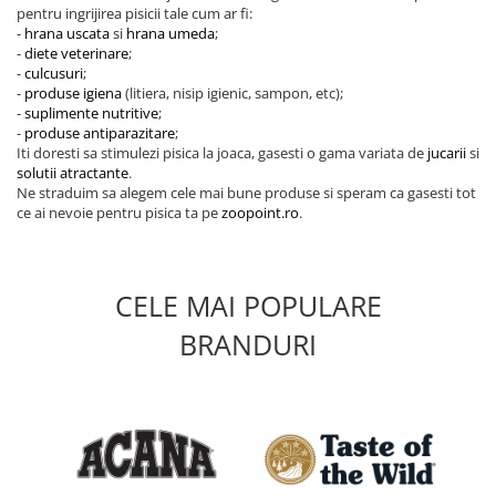
pentru ingrijirea pisicii tale cum ar fi:
-
hrana uscata
si
hrana umeda
;
-
diete veterinare
;
-
culcusuri
;
-
produse igiena
(litiera, nisip igienic, sampon, etc);
-
suplimente nutritive
;
-
produse antiparazitare
;
Iti doresti sa stimulezi pisica la joaca, gasesti o gama variata de
jucarii
si
solutii atractante
.
Ne straduim sa alegem cele mai bune produse si speram ca gasesti tot
ce ai nevoie pentru pisica ta pe
zoopoint.ro
.
CELE MAI POPULARE
BRANDURI