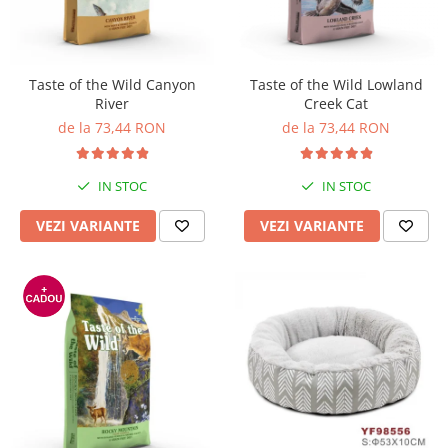
Pro Science
Brit Care
Decent
Brit Premium
Brit Premium
Acana
Brit Care
Orijen
Taste of the Wild Canyon
Taste of the Wild Lowland
River
Creek Cat
Acana
Hill's
de la 73,44 RON
de la 73,44 RON
Pro Plan
Pro Plan
Dog Food
Platinum
Orijen
Josera
IN STOC
IN STOC
Hill's
Applaws
VEZI VARIANTE
VEZI VARIANTE
Josera
Cat Chow
Platinum
Hrana Umeda Pisici
Dog Chow
Royal Canin
Hrana Umeda Caini
Applaws
Naturo
BonaCibo
Taste of the Wild
Naturo
Isegrim
Cherie
Inaba Churu
Ciao Inaba