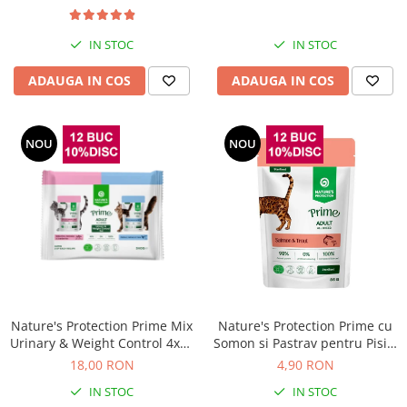
IN STOC
IN STOC
ADAUGA IN COS
ADAUGA IN COS
NOU
NOU
Nature's Protection Prime Mix
Nature's Protection Prime cu
Urinary & Weight Control 4x85
Somon si Pastrav pentru Pisici
Gr
Sterilizate 85 Gr
18,00 RON
4,90 RON
IN STOC
IN STOC