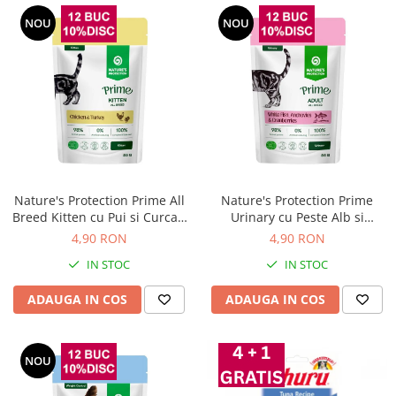
NOU
NOU
Nature's Protection Prime All
Nature's Protection Prime
Breed Kitten cu Pui si Curcan
Urinary cu Peste Alb si
85 Gr
Merisoare pentru Pisici 85 Gr
4,90 RON
4,90 RON
IN STOC
IN STOC
ADAUGA IN COS
ADAUGA IN COS
NOU