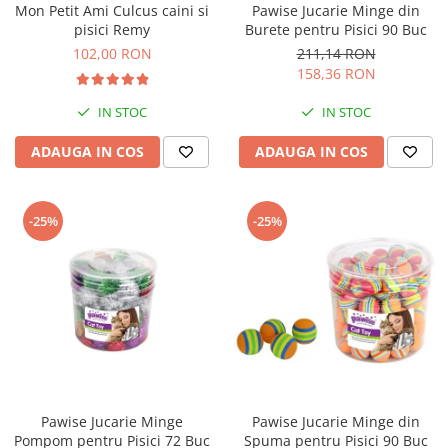
Mon Petit Ami Culcus caini si
Pawise Jucarie Minge din
Bult
Diete Veterinare Caini
pisici Remy
Burete pentru Pisici 90 Buc
Araton
102,00 RON
211,14 RON
Suplimente Nutritive Caini
Lovely Hunter
158,36 RON
Cosuri, Culcusuri si Perne
Igiena Pisici
IN STOC
IN STOC
Covorase Absorbante
Igiena Casei
Lese, zgarzi si hamuri
ADAUGA IN COS
ADAUGA IN COS
Sampoane si Balsamuri
Recompense si Delicii pentru Caini
Igiena Auriculara
Igiena Oculara
Lapte pentru Caini
-25%
-25%
Articole Periaj
Hainute Caini
Forfecute si Clesti
Jucarii Caini
Igiena Orala si Dentara
Educare si Dresaj
Igiena Blana si Piele
Genti, Custi Transport
Lapte pentru Pisici
Castroane, Boluri si Accesorii
Suplimente Nutritive Pisici
Fantani si Adapatoare
Recompense si Delicii pentru Pisici
Pawise Jucarie Minge
Pawise Jucarie Minge din
Antiparazitare
Cosuri, Culcusuri si Perne
Pompom pentru Pisici 72 Buc
Spuma pentru Pisici 90 Buc