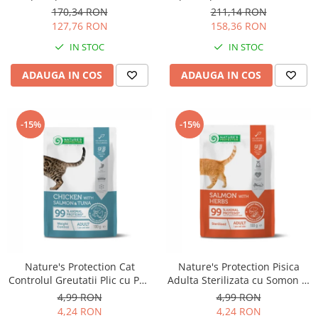
Solutii educative si antistres
Sisaluri si Ansambluri de Joaca
170,34 RON
211,14 RON
Pisici
127,76 RON
158,36 RON
Hrana Raw
Nisip, Silicat si Asternuturi pentru
IN STOC
IN STOC
Pisici
ADAUGA IN COS
ADAUGA IN COS
Litiere si Accesorii
Jucarii Pisici
-15%
-15%
Genti, Custi Transport
Castroane, Boluri si Accesorii
Antiparazitare
Solutii educative si antistres
Lese, zgarzi si hamuri
Diete Veterinare Pisici
Nature's Protection Cat
Nature's Protection Pisica
Controlul Greutatii Plic cu Pui,
Adulta Sterilizata cu Somon si
Somon si Ton 100 G
Ierburi 100 Gr
4,99 RON
4,99 RON
4,24 RON
4,24 RON