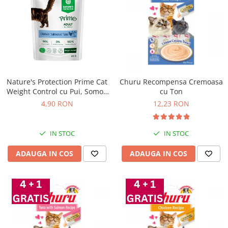
Nature's Protection Prime Cat
Churu Recompensa Cremoasa
Weight Control cu Pui, Somon
cu Ton
si Ton 85 Gr
4,90 RON
12,23 RON
IN STOC
IN STOC
ADAUGA IN COS
ADAUGA IN COS