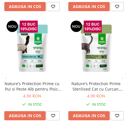
ADAUGA IN COS
ADAUGA IN COS
NOU
NOU
Nature's Protection Prime cu
Nature's Protection Prime
Pui si Peste Alb pentru Pisici
Sterilised Cat cu Curcan,
85 Gr
Fazan si Merisoare 85 Gr
4,90 RON
4,90 RON
IN STOC
IN STOC
ADAUGA IN COS
ADAUGA IN COS