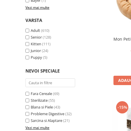
Nature's Protection Superior Care
Nature's Protection
Bayer
(1)
Vezi mai multe
Nature's Protection
Lifestyle
Royal Canin
Taste of The Wild
VARSTA
Hill's
Catit
Adult
(610)
Brit Premium
Signature7
Senior
(128)
Nuevo
Acana
Mon Petit
Kitten
(111)
Brit Care
Gourmet
Junior
(24)
Piper
Pro Plan
Puppy
(5)
Fresh Farm
Brit Care
Carpathian Pet Food
Brit Premium
NEVOI SPECIALE
Araton
Felix
ADAUG
Lovely Hunter
Hill's
Bult
Nuevo
Fara Cereale
(69)
Proof
Tomi
Sterilizate
(55)
Platinum
Wise
Blana si Piele
(43)
-15%
Probleme Digestive
(32)
Wise
Carpathian Pet Food
Sarcina si Alaptare
(21)
Josera
Fresh Farm
Vezi mai multe
Igiena Caini
Proof