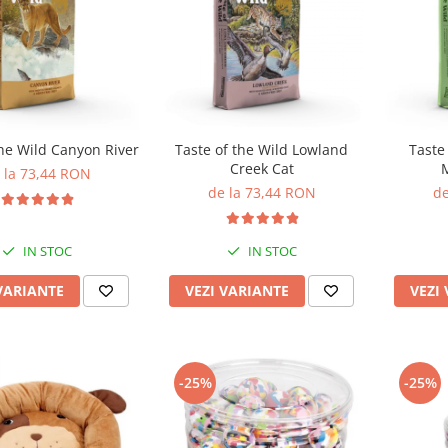
the Wild Canyon River
Taste of the Wild Lowland
Taste
Creek Cat
 la 73,44 RON
de la 73,44 RON
de
IN STOC
IN STOC
VARIANTE
VEZI VARIANTE
VEZI
-25%
-25%