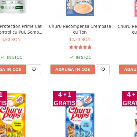
Protection Prime Cat
Churu Recompensa Cremoasa
Churu R
ontrol cu Pui, Somon
cu Ton
cu
si Ton 85 Gr
4,90 RON
12,23 RON
IN STOC
IN STOC
A IN COS
ADAUGA IN COS
ADAU