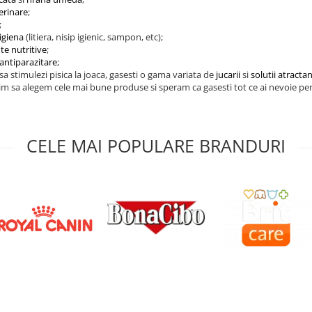
erinare
;
;
igiena
(litiera, nisip igienic, sampon, etc);
te nutritive
;
antiparazitare
;
 sa stimulezi pisica la joaca, gasesti o gama variata de
jucarii
si
solutii atracta
m sa alegem cele mai bune produse si speram ca gasesti tot ce ai nevoie pen
CELE MAI POPULARE BRANDURI