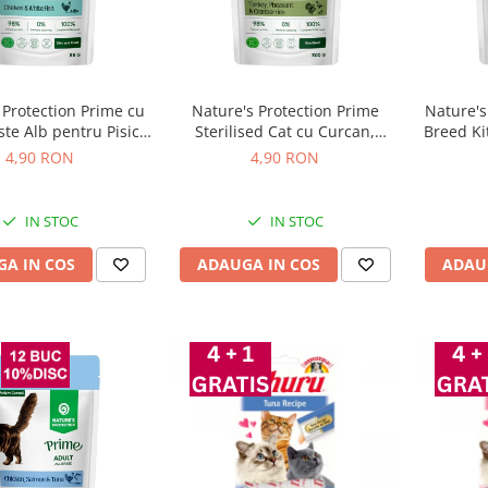
 Protection Prime cu
Nature's Protection Prime
Nature's
ste Alb pentru Pisici
Sterilised Cat cu Curcan,
Breed Ki
85 Gr
Fazan si Merisoare 85 Gr
4,90 RON
4,90 RON
IN STOC
IN STOC
A IN COS
ADAUGA IN COS
ADAU