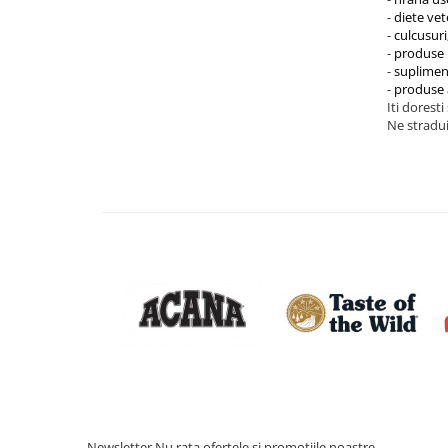
-
diete vet
-
culcusuri
-
produse 
-
suplimen
-
produse 
Iti doresti
Ne stradui
Newsletter
Nu rata ofertele si promotiile noastre