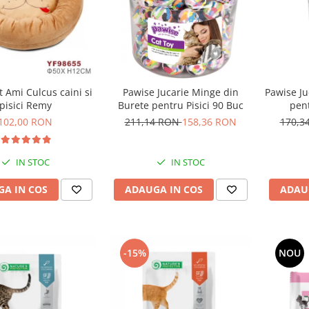
 Ami Culcus caini si
Pawise Jucarie Minge din
Pawise J
pisici Remy
Burete pentru Pisici 90 Buc
pent
102,00 RON
211,14 RON
158,36 RON
170,3
IN STOC
IN STOC
A IN COS
ADAUGA IN COS
ADAU
-15%
NOU