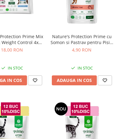
 Protection Prime Mix
Nature's Protection Prime cu
 Weight Control 4x85
Somon si Pastrav pentru Pisici
Gr
Sterilizate 85 Gr
18,00 RON
4,90 RON
IN STOC
IN STOC
GA IN COS
ADAUGA IN COS
NOU