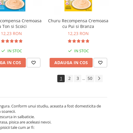
ecompensa Cremoasa
Churu Recompensa Cremoasa
u Ton si Scoici
cu Pui si Branza
12,23 RON
12,23 RON
IN STOC
IN STOC
GA IN COS
ADAUGA IN COS
1
2
3
50
...
ngura. Conform unui studiu, aceasta a fost domesticita de
 soarecii.
scurca in salbaticie.
asa, pisica are aceleasi nevoi.
sicii tale cum ar fi: