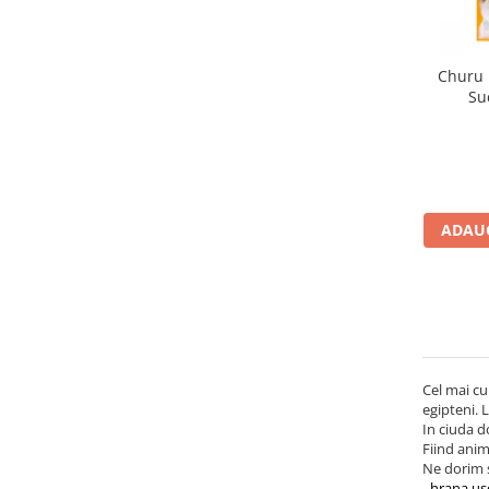
Churu
Su
ADAUG
Cel mai cu
egipteni. L
In ciuda d
Fiind anim
Ne dorim s
-
hrana us