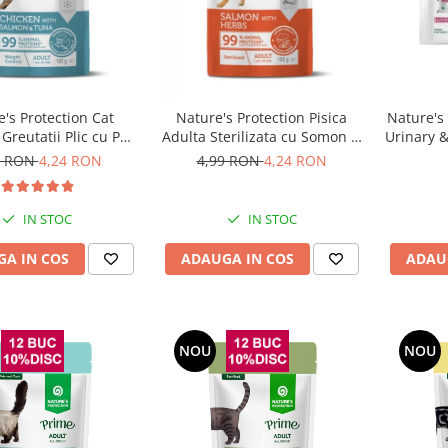
's Protection Cat
Nature's Protection Pisica
Nature's
Greutatii Plic cu Pui,
Adulta Sterilizata cu Somon si
Urinary &
n si Ton 100 G
Ierburi 100 Gr
9 RON
4,24 RON
4,99 RON
4,24 RON
IN STOC
IN STOC
A IN COS
ADAUGA IN COS
ADAU
NOU
NOU