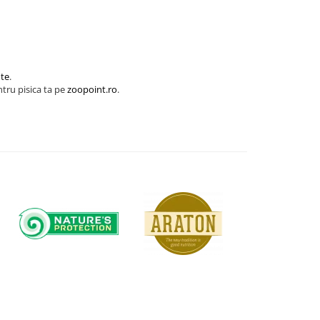
nte
.
tru pisica ta pe
zoopoint.ro
.