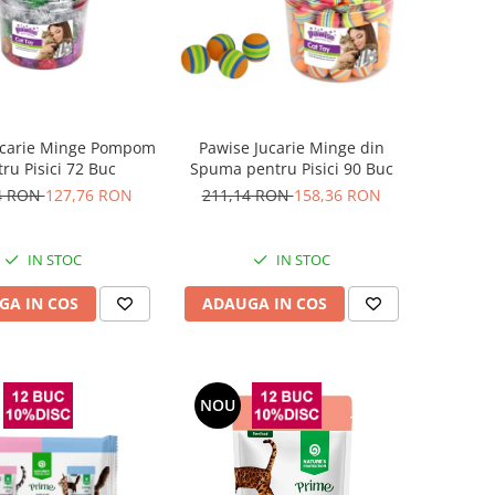
ucarie Minge Pompom
Pawise Jucarie Minge din
ru Pisici 72 Buc
Spuma pentru Pisici 90 Buc
4 RON
127,76 RON
211,14 RON
158,36 RON
IN STOC
IN STOC
GA IN COS
ADAUGA IN COS
NOU