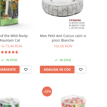
 of the Wild Rocky
Mon Petit Ami Culcus caini si
Mountain Cat
pisici Blanche
 la 73,44 RON
102,00 RON
IN STOC
IN STOC
 VARIANTE
ADAUGA IN COS
-25%