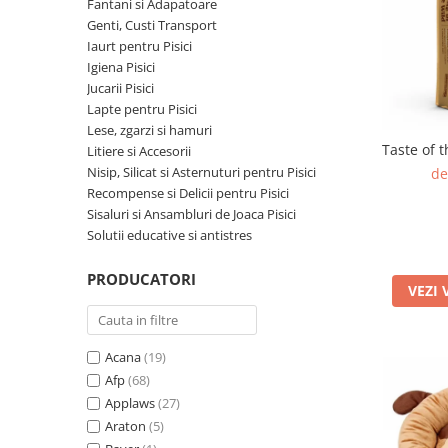
Pro Science
Brit Care
Fantani si Adapatoare
Genti, Custi Transport
Decent
Brit Premium
Iaurt pentru Pisici
Brit Premium
Acana
Igiena Pisici
Brit Care
Orijen
Jucarii Pisici
Acana
Hill's
Lapte pentru Pisici
Lese, zgarzi si hamuri
Pro Plan
Pro Plan
Taste of 
Litiere si Accesorii
Dog Food
Platinum
Nisip, Silicat si Asternuturi pentru Pisici
de
Orijen
Josera
Recompense si Delicii pentru Pisici
Hill's
Applaws
Sisaluri si Ansambluri de Joaca Pisici
Solutii educative si antistres
Josera
Cat Chow
Platinum
Hrana Umeda Pisici
PRODUCATORI
Dog Chow
VEZI 
Royal Canin
Hrana Umeda Caini
Applaws
Naturo
BonaCibo
Acana
(19)
Taste of the Wild
Naturo
Afp
(68)
Isegrim
Cherie
Applaws
(27)
Inaba Churu
Ciao Inaba
Araton
(5)