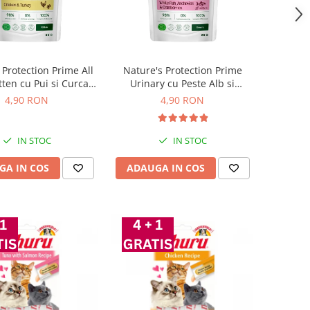
 Protection Prime All
Nature's Protection Prime
tten cu Pui si Curcan
Urinary cu Peste Alb si
85 Gr
Merisoare pentru Pisici 85 Gr
4,90 RON
4,90 RON
IN STOC
IN STOC
GA IN COS
ADAUGA IN COS