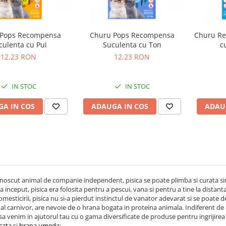
 Pops Recompensa
Churu Pops Recompensa
Churu R
culenta cu Pui
Suculenta cu Ton
c
12,23 RON
12,23 RON
IN STOC
IN STOC
A IN COS
ADAUGA IN COS
ADAU
noscut animal de companie independent, pisica se poate plimba si curata si
a inceput, pisica era folosita pentru a pescui, vana si pentru a tine la distanta
omesticirii, pisica nu si-a pierdut instinctul de vanator adevarat si se poate de
al carnivor, are nevoie de o hrana bogata in proteina animala. Indiferent de r
a venim in ajutorul tau cu o gama diversificate de produse pentru ingrijirea pi
cata
si
hrana umeda
;