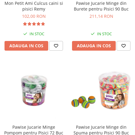
Mon Petit Ami Culcus caini si
Pawise Jucarie Minge din
Bult
Diete Veterinare Caini
pisici Remy
Burete pentru Pisici 90 Buc
Araton
102,00 RON
211,14 RON
Suplimente Nutritive Caini
Lovely Hunter
Cosuri, Culcusuri si Perne
Igiena Pisici
IN STOC
IN STOC
Covorase Absorbante
Igiena Casei
Lese, zgarzi si hamuri
ADAUGA IN COS
ADAUGA IN COS
Sampoane si Balsamuri
Recompense si Delicii pentru Caini
Igiena Auriculara
Igiena Oculara
Lapte pentru Caini
Articole Periaj
Hainute Caini
Forfecute si Clesti
Jucarii Caini
Igiena Orala si Dentara
Educare si Dresaj
Igiena Blana si Piele
Genti, Custi Transport
Lapte pentru Pisici
Castroane, Boluri si Accesorii
Suplimente Nutritive Pisici
Fantani si Adapatoare
Recompense si Delicii pentru Pisici
Pawise Jucarie Minge
Pawise Jucarie Minge din
Antiparazitare
Cosuri, Culcusuri si Perne
Pompom pentru Pisici 72 Buc
Spuma pentru Pisici 90 Buc