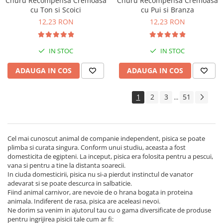
Churu Recompensa Cremoasa
Churu Recompensa Cremoasa
cu Ton si Scoici
cu Pui si Branza
12,23 RON
12,23 RON
IN STOC
IN STOC
ADAUGA IN COS
ADAUGA IN COS
1
2
3
51
...
Cel mai cunoscut animal de companie independent, pisica se poate
plimba si curata singura. Conform unui studiu, aceasta a fost
domesticita de egipteni. La inceput, pisica era folosita pentru a pescui,
vana si pentru a tine la distanta soarecii.
In ciuda domesticirii, pisica nu si-a pierdut instinctul de vanator
adevarat si se poate descurca in salbaticie.
Fiind animal carnivor, are nevoie de o hrana bogata in proteina
animala. Indiferent de rasa, pisica are aceleasi nevoi.
Ne dorim sa venim in ajutorul tau cu o gama diversificate de produse
pentru ingrijirea pisicii tale cum ar fi: