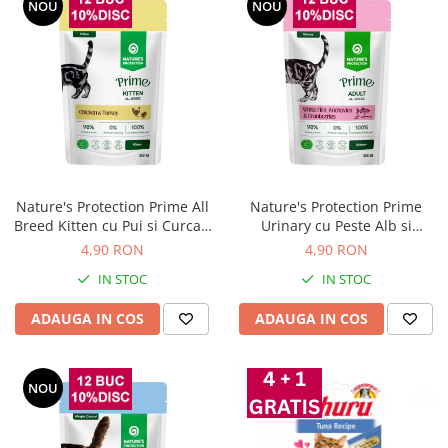
NOU
NOU
Nature's Protection Prime All
Nature's Protection Prime
Breed Kitten cu Pui si Curcan
Urinary cu Peste Alb si
85 Gr
Merisoare pentru Pisici 85 Gr
4,90 RON
4,90 RON
IN STOC
IN STOC
ADAUGA IN COS
ADAUGA IN COS
NOU