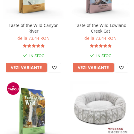
Pro Science
Brit Care
Decent
Brit Premium
Brit Premium
Acana
Brit Care
Orijen
Taste of the Wild Canyon
Taste of the Wild Lowland
River
Creek Cat
Acana
Hill's
de la 73,44 RON
de la 73,44 RON
Pro Plan
Pro Plan
Dog Food
Platinum
Orijen
Josera
IN STOC
IN STOC
Hill's
Applaws
VEZI VARIANTE
VEZI VARIANTE
Josera
Cat Chow
Platinum
Hrana Umeda Pisici
Dog Chow
Royal Canin
Hrana Umeda Caini
Applaws
Naturo
BonaCibo
Taste of the Wild
Naturo
Isegrim
Cherie
Inaba Churu
Ciao Inaba