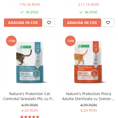
Solutii educative si antistres
Sisaluri si Ansambluri de Joaca
170,34 RON
211,14 RON
Pisici
Hrana Raw
IN STOC
IN STOC
Nisip, Silicat si Asternuturi pentru
Pisici
ADAUGA IN COS
ADAUGA IN COS
Litiere si Accesorii
Jucarii Pisici
-15%
-15%
Genti, Custi Transport
Castroane, Boluri si Accesorii
Antiparazitare
Solutii educative si antistres
Lese, zgarzi si hamuri
Diete Veterinare Pisici
Nature's Protection Cat
Nature's Protection Pisica
Controlul Greutatii Plic cu Pui,
Adulta Sterilizata cu Somon si
Somon si Ton 100 G
Ierburi 100 Gr
4,99 RON
4,99 RON
4,24 RON
4,24 RON