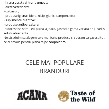
-
hrana uscata
si
hrana umeda
;
-
diete veterinare
;
-
culcusuri
;
-
produse igiena
(litiera, nisip igienic, sampon, etc);
-
suplimente nutritive
;
-
produse antiparazitare
;
Iti doresti sa stimulezi pisica la joaca, gasesti o gama variata de
jucarii
si
solutii atractante
.
Ne straduim sa alegem cele mai bune produse si speram ca gasesti tot
ce ai nevoie pentru pisica ta pe
zoopoint.ro
.
CELE MAI POPULARE
BRANDURI