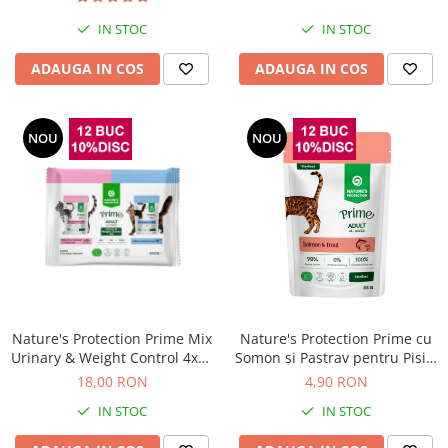
IN STOC
IN STOC
ADAUGA IN COS
ADAUGA IN COS
NOU
NOU
Nature's Protection Prime Mix
Nature's Protection Prime cu
Urinary & Weight Control 4x85
Somon si Pastrav pentru Pisici
Gr
Sterilizate 85 Gr
18,00 RON
4,90 RON
IN STOC
IN STOC