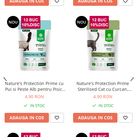
ADAUGA IN COS
ADAUGA IN COS
NOU
NOU
Nature's Protection Prime cu
Nature's Protection Prime
Pui si Peste Alb pentru Pisici
Sterilised Cat cu Curcan,
85 Gr
Fazan si Merisoare 85 Gr
4,90 RON
4,90 RON
IN STOC
IN STOC
ADAUGA IN COS
ADAUGA IN COS