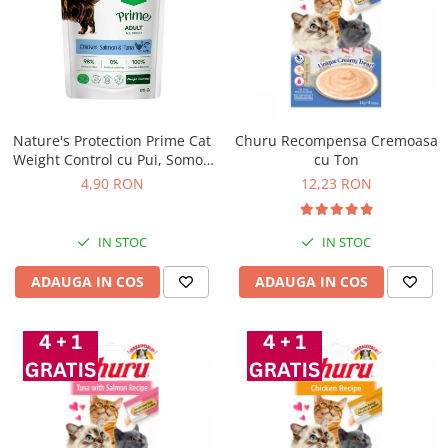
Nature's Protection Prime Cat
Churu Recompensa Cremoasa
Weight Control cu Pui, Somon
cu Ton
si Ton 85 Gr
4,90 RON
12,23 RON
IN STOC
IN STOC
ADAUGA IN COS
ADAUGA IN COS