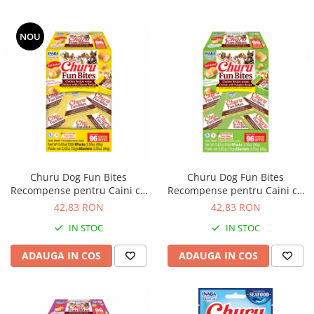
NOU
Churu Dog Fun Bites
Churu Dog Fun Bites
Recompense pentru Caini cu
Recompense pentru Caini cu
Pui si Branza
Pui si Dovleac
42,83 RON
42,83 RON
IN STOC
IN STOC
ADAUGA IN COS
ADAUGA IN COS