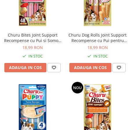
Churu Bites Joint Support
Churu Dog Rolls Joint Support
Recompense cu Pui si Somon
Recompense cu Pui pentru
pentru Caini
Caini
18,99 RON
18,99 RON
IN STOC
IN STOC
ADAUGA IN COS
ADAUGA IN COS
NOU