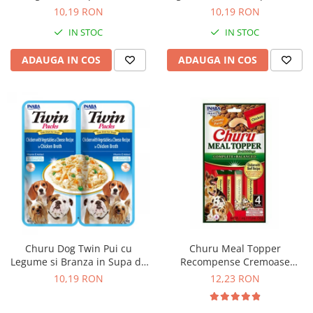
Solutii educative si antistres
Sisaluri si Ansambluri de Joaca
10,19 RON
10,19 RON
Pisici
Hrana Raw
IN STOC
IN STOC
Nisip, Silicat si Asternuturi pentru
Pisici
ADAUGA IN COS
ADAUGA IN COS
Litiere si Accesorii
Jucarii Pisici
Genti, Custi Transport
Castroane, Boluri si Accesorii
Antiparazitare
Solutii educative si antistres
Lese, zgarzi si hamuri
Diete Veterinare Pisici
Churu Dog Twin Pui cu
Churu Meal Topper
Legume si Branza in Supa de
Recompense Cremoase
Pui
pentru Caini Reteta cu Pui si
10,19 RON
12,23 RON
Vita 4 buc