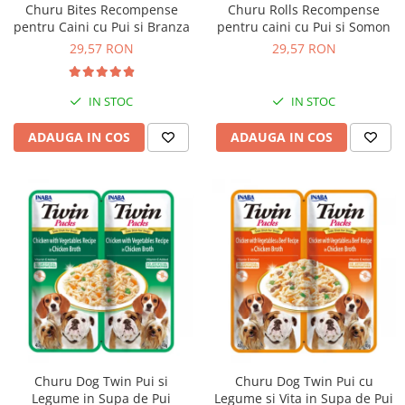
Churu Bites Recompense
Churu Rolls Recompense
Bult
Diete Veterinare Caini
pentru Caini cu Pui si Branza
pentru caini cu Pui si Somon
Araton
29,57 RON
29,57 RON
Suplimente Nutritive Caini
Lovely Hunter
Cosuri, Culcusuri si Perne
Igiena Pisici
IN STOC
IN STOC
Covorase Absorbante
Igiena Casei
Lese, zgarzi si hamuri
ADAUGA IN COS
ADAUGA IN COS
Sampoane si Balsamuri
Recompense si Delicii pentru Caini
Igiena Auriculara
Igiena Oculara
Lapte pentru Caini
Articole Periaj
Hainute Caini
Forfecute si Clesti
Jucarii Caini
Igiena Orala si Dentara
Educare si Dresaj
Igiena Blana si Piele
Genti, Custi Transport
Lapte pentru Pisici
Castroane, Boluri si Accesorii
Suplimente Nutritive Pisici
Fantani si Adapatoare
Recompense si Delicii pentru Pisici
Churu Dog Twin Pui si
Churu Dog Twin Pui cu
Antiparazitare
Cosuri, Culcusuri si Perne
Legume in Supa de Pui
Legume si Vita in Supa de Pui