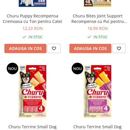
Churu Puppy Recompensa
Churu Bites Joint Support
Cremoasa cu Ton pentru Catei
Recompense cu Pui pentru
Caini
12,23 RON
18,99 RON
IN STOC
IN STOC
ADAUGA IN COS
ADAUGA IN COS
NOU
NOU
Churu Terrine Small Dog
Churu Terrine Small Dog