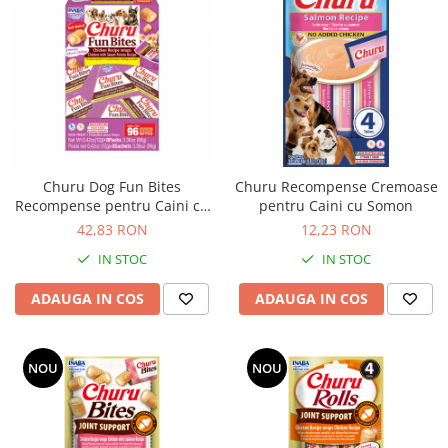
Churu Dog Fun Bites
Churu Recompense Cremoase
Recompense pentru Caini cu
pentru Caini cu Somon
Pui si Cartof Dulce
42,83 RON
12,23 RON
IN STOC
IN STOC
ADAUGA IN COS
ADAUGA IN COS
NOU
NOU