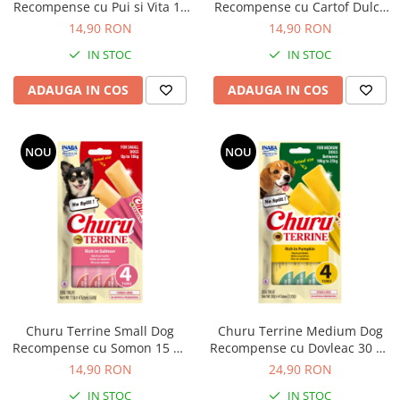
Recompense cu Pui si Vita 15
Recompense cu Cartof Dulce
Gr x 4 Buc
15 Gr x 4 Buc
14,90 RON
14,90 RON
IN STOC
IN STOC
ADAUGA IN COS
ADAUGA IN COS
NOU
NOU
Churu Terrine Small Dog
Churu Terrine Medium Dog
Recompense cu Somon 15 Gr
Recompense cu Dovleac 30 Gr
x 4 Buc
x 4 Buc
14,90 RON
24,90 RON
IN STOC
IN STOC