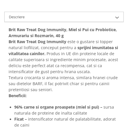
Solutii educative si antistres
Sisaluri si Ansambluri de Joaca
Pisici
Hrana Raw
Descriere
Nisip, Silicat si Asternuturi pentru
Pisici
Brit Raw Treat Dog Immunity, Miel si Pui cu Probiotice,
Litiere si Accesorii
Armurariu si Rozmarin, 40 g
Brit Raw Treat Dog Immunity
este o gustare si topper
Jucarii Pisici
natural liofilizat, conceput pentru a
sprijini imunitatea si
Genti, Custi Transport
vitalitatea cainilor.
Produs in UE din proteine locale de
calitate superioara si ingrediente minim procesate, acest
Castroane, Boluri si Accesorii
deliciu este perfect atat ca recompensa, cat si ca
Antiparazitare
intensificator de gust pentru hrana uscata.
Textura crocanta si aroma intensa, similara hranei crude
Solutii educative si antistres
sau dietelor BARF, il fac potrivit chiar si pentru cainii
Lese, zgarzi si hamuri
pretentiosi sau seniori.
Diete Veterinare Pisici
Beneficii:
96% carne si organe proaspete (miel si pui) –
sursa
naturala de proteine de inalta calitate
Ficat –
intensificator natural de palatabilitate, adorat
de caini