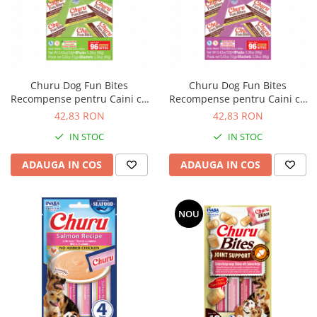
Churu Dog Fun Bites
Churu Dog Fun Bites
Recompense pentru Caini cu
Recompense pentru Caini cu
Pui si Dovleac
Pui si Cartof Dulce
42,83 RON
42,83 RON
IN STOC
IN STOC
ADAUGA IN COS
ADAUGA IN COS
NOU