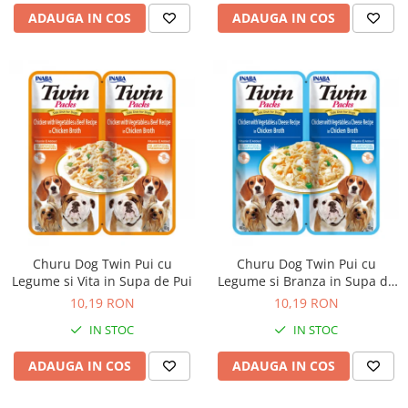
ADAUGA IN COS
ADAUGA IN COS
Churu Dog Twin Pui cu
Churu Dog Twin Pui cu
Legume si Vita in Supa de Pui
Legume si Branza in Supa de
Pui
10,19 RON
10,19 RON
IN STOC
IN STOC
ADAUGA IN COS
ADAUGA IN COS