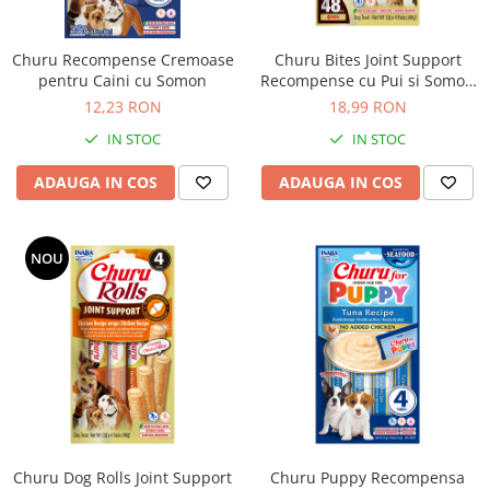
Churu Recompense Cremoase
Churu Bites Joint Support
pentru Caini cu Somon
Recompense cu Pui si Somon
pentru Caini
12,23 RON
18,99 RON
IN STOC
IN STOC
ADAUGA IN COS
ADAUGA IN COS
NOU
Churu Dog Rolls Joint Support
Churu Puppy Recompensa