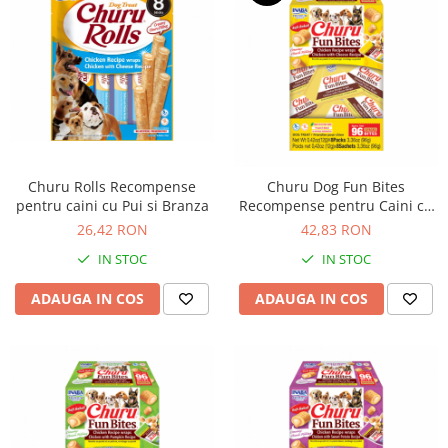
Churu Rolls Recompense
Churu Dog Fun Bites
pentru caini cu Pui si Branza
Recompense pentru Caini cu
Pui si Branza
26,42 RON
42,83 RON
IN STOC
IN STOC
ADAUGA IN COS
ADAUGA IN COS