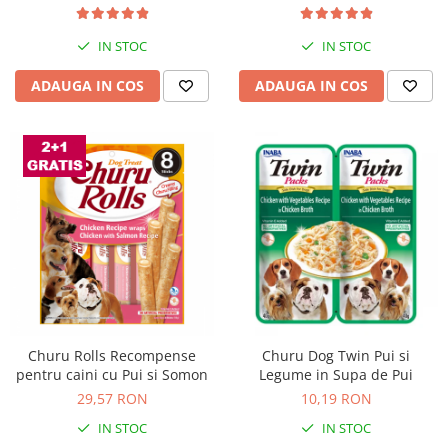
Solutii educative si antistres
Sisaluri si Ansambluri de Joaca
Pisici
Hrana Raw
IN STOC
IN STOC
Nisip, Silicat si Asternuturi pentru
Pisici
ADAUGA IN COS
ADAUGA IN COS
Litiere si Accesorii
Jucarii Pisici
Genti, Custi Transport
Castroane, Boluri si Accesorii
Antiparazitare
Solutii educative si antistres
Lese, zgarzi si hamuri
Diete Veterinare Pisici
Churu Rolls Recompense
Churu Dog Twin Pui si
pentru caini cu Pui si Somon
Legume in Supa de Pui
29,57 RON
10,19 RON
IN STOC
IN STOC