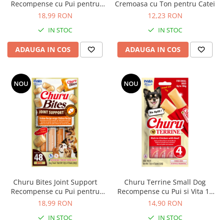
Recompense cu Pui pentru
Cremoasa cu Ton pentru Catei
Caini
18,99 RON
12,23 RON
IN STOC
IN STOC
ADAUGA IN COS
ADAUGA IN COS
NOU
NOU
Churu Bites Joint Support
Churu Terrine Small Dog
Recompense cu Pui pentru
Recompense cu Pui si Vita 15
Caini
Gr x 4 Buc
18,99 RON
14,90 RON
IN STOC
IN STOC