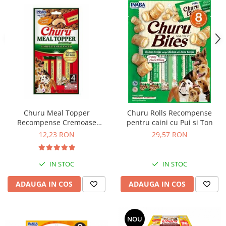
Churu Meal Topper
Churu Rolls Recompense
Recompense Cremoase
pentru caini cu Pui si Ton
pentru Caini Reteta cu Pui si
12,23 RON
29,57 RON
Vita 4 buc
IN STOC
IN STOC
ADAUGA IN COS
ADAUGA IN COS
NOU