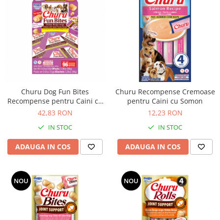
Churu Dog Fun Bites
Churu Recompense Cremoase
Recompense pentru Caini cu
pentru Caini cu Somon
Pui si Cartof Dulce
42,83 RON
12,23 RON
IN STOC
IN STOC
ADAUGA IN COS
ADAUGA IN COS
NOU
NOU