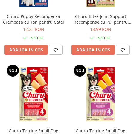
Churu Puppy Recompensa
Churu Bites Joint Support
Cremoasa cu Ton pentru Catei
Recompense cu Pui pentru
Caini
12,23 RON
18,99 RON
IN STOC
IN STOC
ADAUGA IN COS
ADAUGA IN COS
NOU
NOU
Churu Terrine Small Dog
Churu Terrine Small Dog