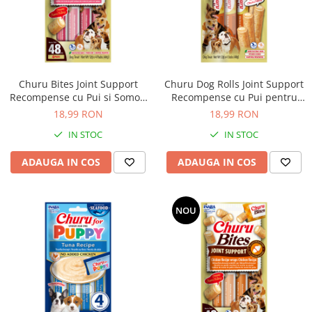
Churu Bites Joint Support
Churu Dog Rolls Joint Support
Recompense cu Pui si Somon
Recompense cu Pui pentru
pentru Caini
Caini
18,99 RON
18,99 RON
IN STOC
IN STOC
ADAUGA IN COS
ADAUGA IN COS
NOU