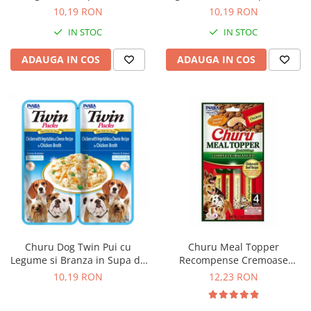
Solutii educative si antistres
Sisaluri si Ansambluri de Joaca
10,19 RON
10,19 RON
Pisici
Hrana Raw
IN STOC
IN STOC
Nisip, Silicat si Asternuturi pentru
Pisici
ADAUGA IN COS
ADAUGA IN COS
Litiere si Accesorii
Jucarii Pisici
Genti, Custi Transport
Castroane, Boluri si Accesorii
Antiparazitare
Solutii educative si antistres
Lese, zgarzi si hamuri
Diete Veterinare Pisici
Churu Dog Twin Pui cu
Churu Meal Topper
Legume si Branza in Supa de
Recompense Cremoase
Pui
pentru Caini Reteta cu Pui si
10,19 RON
12,23 RON
Vita 4 buc