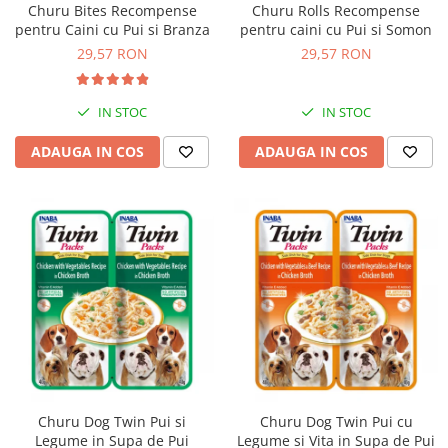
Churu Bites Recompense
Churu Rolls Recompense
Bult
Diete Veterinare Caini
pentru Caini cu Pui si Branza
pentru caini cu Pui si Somon
Araton
29,57 RON
29,57 RON
Suplimente Nutritive Caini
Lovely Hunter
Cosuri, Culcusuri si Perne
Igiena Pisici
IN STOC
IN STOC
Covorase Absorbante
Igiena Casei
Lese, zgarzi si hamuri
ADAUGA IN COS
ADAUGA IN COS
Sampoane si Balsamuri
Recompense si Delicii pentru Caini
Igiena Auriculara
Igiena Oculara
Lapte pentru Caini
Articole Periaj
Hainute Caini
Forfecute si Clesti
Jucarii Caini
Igiena Orala si Dentara
Educare si Dresaj
Igiena Blana si Piele
Genti, Custi Transport
Lapte pentru Pisici
Castroane, Boluri si Accesorii
Suplimente Nutritive Pisici
Fantani si Adapatoare
Recompense si Delicii pentru Pisici
Churu Dog Twin Pui si
Churu Dog Twin Pui cu
Antiparazitare
Cosuri, Culcusuri si Perne
Legume in Supa de Pui
Legume si Vita in Supa de Pui