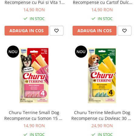
Recompense cu Pui si Vita 15
Recompense cu Cartof Dulce
Gr x 4 Buc
15 Gr x 4 Buc
14,90 RON
14,90 RON
IN STOC
IN STOC
ADAUGA IN COS
ADAUGA IN COS
NOU
NOU
Churu Terrine Small Dog
Churu Terrine Medium Dog
Recompense cu Somon 15 Gr
Recompense cu Dovleac 30 Gr
x 4 Buc
x 4 Buc
14,90 RON
24,90 RON
IN STOC
IN STOC