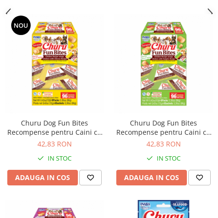
NOU
Churu Dog Fun Bites
Churu Dog Fun Bites
Recompense pentru Caini cu
Recompense pentru Caini cu
Pui si Branza
Pui si Dovleac
42,83 RON
42,83 RON
IN STOC
IN STOC
ADAUGA IN COS
ADAUGA IN COS