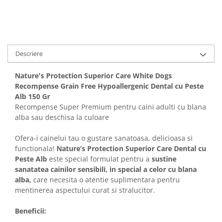
Solutii educative si antistres
Sisaluri si Ansambluri de Joaca
Pisici
Hrana Raw
Nisip, Silicat si Asternuturi pentru
Pisici
Descriere
Litiere si Accesorii
Jucarii Pisici
Nature's Protection Superior Care White Dogs
Recompense Grain Free Hypoallergenic Dental cu Peste
Genti, Custi Transport
Alb 150 Gr
Castroane, Boluri si Accesorii
Recompense Super Premium pentru caini adulti cu blana
alba sau deschisa la culoare
Antiparazitare
Solutii educative si antistres
Ofera-i cainelui tau o gustare sanatoasa, delicioasa si
functionala!
Nature’s Protection Superior Care Dental cu
Lese, zgarzi si hamuri
Peste Alb
este special formulat pentru a
sustine
Diete Veterinare Pisici
sanatatea cainilor sensibili, in special a celor cu blana
alba,
care necesita o atentie suplimentara pentru
mentinerea aspectului curat si stralucitor.
Beneficii: