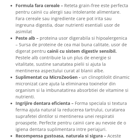
Formula fara cereale –
Reteta grain-free este perfecta
pentru cainii cu alergii sau intolerante alimentare.
Fara cereale sau ingrediente care pot irita sau
ingreuna digestia, doar nutrienti esentiali usor de
asimilat
Peste alb –
proteina usor digerabila si hipoalergenica
– Sursa de proteine de cea mai buna calitate, usor de
digerat pentru
cainii cu sistem digestiv sensibil.
Pestele alb contribuie la un plus de energie si
vitalitate, sustine sanatatea pielii si ajuta la
mentinerea aspectului curat al blanii albe.
Suplimentat cu MicroZeoGen -
un clinoptilolit dinamic
micronizat care ajuta la eliminarea toxinelor din
organism si la imbunatatirea absorbtiei de vitamine si
nutrienti.
Ingrijire dentara eficienta –
Forma speciala si textura
ferma ajuta natural la reducerea tartrului, curatarea
suprafetei dintilor si mentinerea unei respiratii
proaspete. Perfecte pentru cainii care au nevoie de o
igiena dentara suplimentara intre periajuri.
Recompensa gustoasa, naturala si sigura –
Aceste