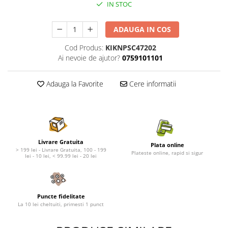
Nature's Protection Superior Care
Nature's Protection
IN STOC
Nature's Protection
Lifestyle
Royal Canin
Taste of The Wild
ADAUGA IN COS
Hill's
Catit
Cod Produs:
KIKNPSC47202
Brit Premium
Signature7
Ai nevoie de ajutor?
0759101101
Nuevo
Acana
Brit Care
Gourmet
Adauga la Favorite
Cere informatii
Piper
Pro Plan
Fresh Farm
Brit Care
Carpathian Pet Food
Brit Premium
Araton
Felix
Livrare Gratuita
Plata online
Lovely Hunter
Hill's
> 199 lei - Livrare Gratuita, 100 - 199
Plateste online, rapid si sigur
lei - 10 lei, < 99.99 lei - 20 lei
Bult
Nuevo
Proof
Tomi
Platinum
Wise
Puncte fidelitate
Wise
Carpathian Pet Food
La 10 lei cheltuiti, primesti 1 punct
Josera
Fresh Farm
Igiena Caini
Proof