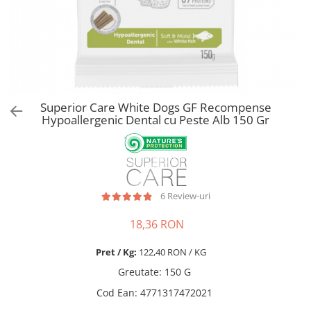
Pro Science
Brit Care
Decent
Brit Premium
Brit Premium
Acana
Brit Care
Orijen
Acana
Hill's
Pro Plan
Pro Plan
Superior Care White Dogs GF Recompense
Dog Food
Platinum
Hypoallergenic Dental cu Peste Alb 150 Gr
Orijen
Josera
Hill's
Applaws
Josera
Cat Chow
Platinum
Hrana Umeda Pisici
6 Review-uri
Dog Chow
Royal Canin
Hrana Umeda Caini
Applaws
18,36 RON
Naturo
BonaCibo
Pret / Kg:
122,40 RON / KG
Taste of the Wild
Naturo
Greutate
:
150 G
Isegrim
Cherie
Cod Ean
:
4771317472021
Inaba Churu
Ciao Inaba