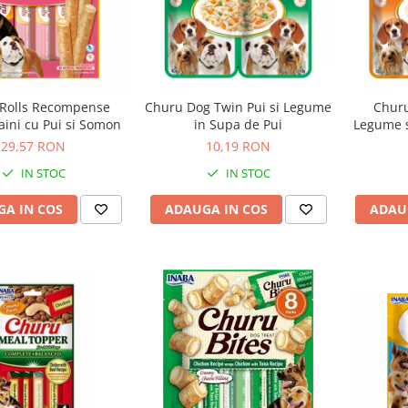
Rolls Recompense
Churu Dog Twin Pui si Legume
Churu
aini cu Pui si Somon
in Supa de Pui
Legume s
29,57 RON
10,19 RON
IN STOC
IN STOC
A IN COS
ADAUGA IN COS
ADAU