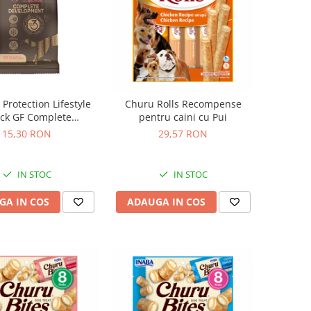
Protection Lifestyle
Churu Rolls Recompense
ck GF Complete
pentru caini cu Pui
pment pentru Catei
15,30 RON
29,57 RON
niori cu Somon
IN STOC
IN STOC
GA IN COS
ADAUGA IN COS