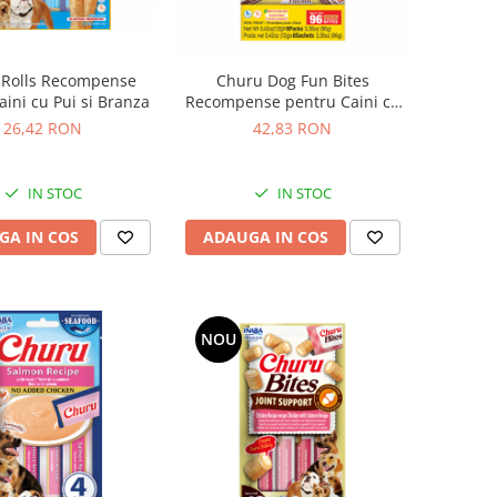
 Rolls Recompense
Churu Dog Fun Bites
aini cu Pui si Branza
Recompense pentru Caini cu
Pui si Branza
26,42 RON
42,83 RON
IN STOC
IN STOC
GA IN COS
ADAUGA IN COS
NOU