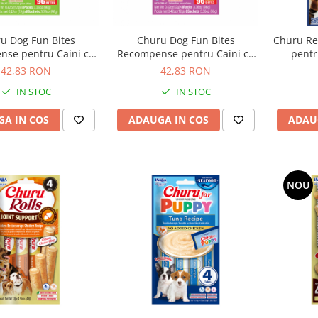
u Dog Fun Bites
Churu Dog Fun Bites
Churu R
se pentru Caini cu
Recompense pentru Caini cu
pentr
ui si Dovleac
Pui si Cartof Dulce
42,83 RON
42,83 RON
IN STOC
IN STOC
A IN COS
ADAUGA IN COS
ADAU
NOU