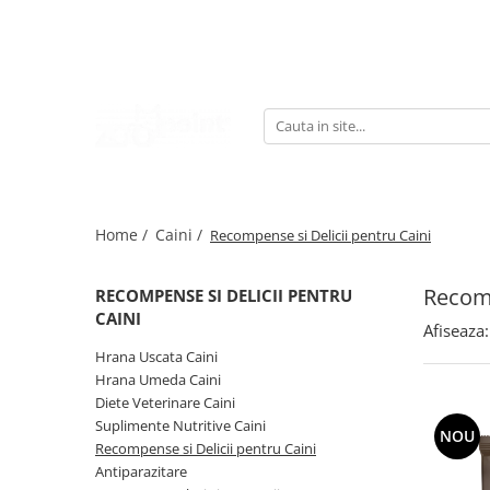
Caini
Pisici
Pasari
Rozatoare
Hrana Uscata Caini
Hrana Uscata Pisici
Hrana Pasari
Asternut Rozatoare
Taste of the Wild
Taste of the Wild
Suplimente Nutritive Pasari
Hrana Rozatoare
BonaCibo
Nature's Protection
Asternut Pasari
Suplimente Nutritive Rozatoare
Nature's Protection
Lifestyle
Home /
Caini /
Recompense si Delicii pentru Caini
Superior Care
BonaCibo
Lifestyle
Superior Care
Recomp
Royal Canin
Araton
RECOMPENSE SI DELICII PENTRU
CAINI
Naturo
Pro Science
Afiseaza:
Araton
Primordial
Hrana Uscata Caini
Primordial
Decent
Hrana Umeda Caini
Diete Veterinare Caini
Meglium
Cat Food
Suplimente Nutritive Caini
Diamond Naturals
LaMito
NOU
Recompense si Delicii pentru Caini
Pala
Royal Canin
Antiparazitare