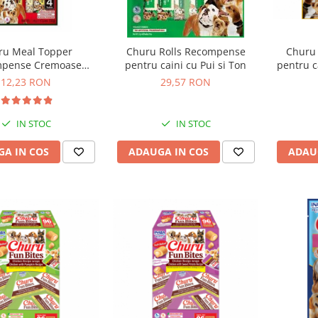
ru Meal Topper
Churu Rolls Recompense
Churu
pense Cremoase
pentru caini cu Pui si Ton
pentru c
aini Reteta cu Pui si
12,23 RON
29,57 RON
Vita 4 buc
IN STOC
IN STOC
A IN COS
ADAUGA IN COS
ADAU