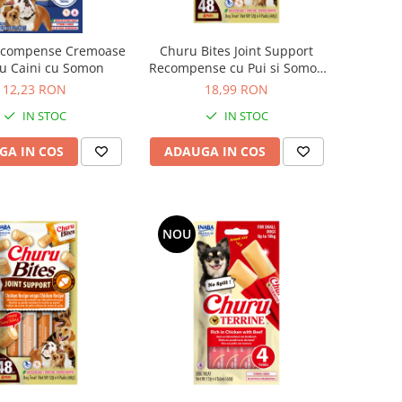
ecompense Cremoase
Churu Bites Joint Support
u Caini cu Somon
Recompense cu Pui si Somon
pentru Caini
12,23 RON
18,99 RON
IN STOC
IN STOC
GA IN COS
ADAUGA IN COS
NOU