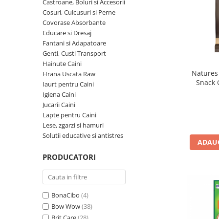
Pro Science
Brit Care
Castroane, Boluri si Accesorii
Cosuri, Culcusuri si Perne
Decent
Brit Premium
Covorase Absorbante
Brit Premium
Acana
Educare si Dresaj
Brit Care
Orijen
Fantani si Adapatoare
Acana
Hill's
Genti, Custi Transport
Hainute Caini
Pro Plan
Pro Plan
Natures 
Hrana Uscata Raw
Dog Food
Platinum
Snack 
Iaurt pentru Caini
Orijen
Josera
Motion
Igiena Caini
Hill's
Applaws
Jucarii Caini
Lapte pentru Caini
Josera
Cat Chow
Lese, zgarzi si hamuri
Platinum
Hrana Umeda Pisici
Solutii educative si antistres
Dog Chow
ADAUG
Royal Canin
Hrana Umeda Caini
Applaws
PRODUCATORI
Naturo
BonaCibo
Taste of the Wild
Naturo
Isegrim
Cherie
BonaCibo
(4)
Bow Wow
(38)
Inaba Churu
Ciao Inaba
Brit Care
(28)