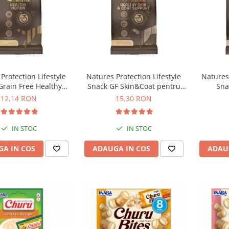
Protection Lifestyle
Natures Protection Lifestyle
Natures 
Grain Free Healthy
Snack GF Skin&Coat pentru
Sna
 All Breed Dogs cu
Caini Adulti cu Somon
Develo
12,14 RON
15,30 RON
Peste Alb
Ju
IN STOC
IN STOC
A IN COS
ADAUGA IN COS
ADAU