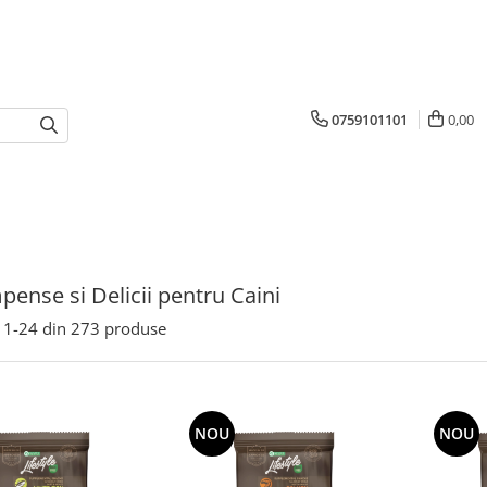
0759101101
0,00
ense si Delicii pentru Caini
1-
24
din
273
produse
NOU
NOU