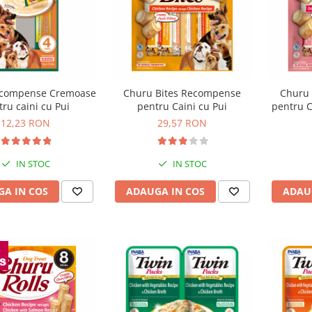
compense Cremoase
Churu Bites Recompense
Churu
ru caini cu Pui
pentru Caini cu Pui
pentru C
12,23 RON
29,57 RON
IN STOC
IN STOC
A IN COS
ADAUGA IN COS
ADAU