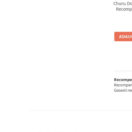
Churu Dog
Recompe
ADAUG
Recompens
Recompense
Gasesti re