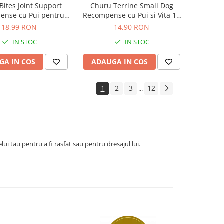
Bites Joint Support
Churu Terrine Small Dog
ense cu Pui pentru
Recompense cu Pui si Vita 15
Caini
Gr x 4 Buc
18,99 RON
14,90 RON
IN STOC
IN STOC
GA IN COS
ADAUGA IN COS
1
2
3
12
...
lui tau pentru a fi
rasfat sau pentru dresajul lui.