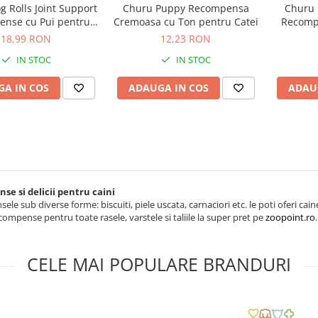
 Rolls Joint Support
Churu Puppy Recompensa
Churu 
nse cu Pui pentru
Cremoasa cu Ton pentru Catei
Recomp
Caini
18,99 RON
12,23 RON
IN STOC
IN STOC
A IN COS
ADAUGA IN COS
ADAU
e si delicii pentru caini
le sub diverse forme: biscuiti, piele uscata, carnaciori etc. le poti oferi caine
compense pentru toate rasele, varstele si taliile la super pret pe
zoopoint.ro
.
CELE MAI POPULARE BRANDURI