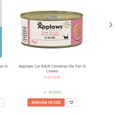
on Si
Applaws Cat Adult Conserva File Ton Si
Applaws Ca
Creveti
5,60 RON
IN STOC
ADAUGA IN COS
ADAU