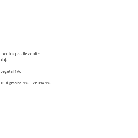
entru pisicile adulte.
laj.
 vegetal 1%.
uri si grasimi 1%, Cenusa 1%,