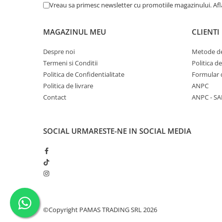
Vreau sa primesc newsletter cu promotiile magazinului. Af
Solutii educative si antistres
Sisaluri si Ansambluri de Joaca
Pisici
Hrana Raw
MAGAZINUL MEU
CLIENTI
Nisip, Silicat si Asternuturi pentru
Pisici
Despre noi
Metode de
Litiere si Accesorii
Termeni si Conditii
Politica d
Jucarii Pisici
Politica de Confidentialitate
Formular 
Politica de livrare
ANPC
Genti, Custi Transport
Contact
ANPC - SA
Castroane, Boluri si Accesorii
Antiparazitare
SOCIAL
URMARESTE-NE IN SOCIAL MEDIA
Solutii educative si antistres
Lese, zgarzi si hamuri
Diete Veterinare Pisici
©Copyright PAMAS TRADING SRL 2026