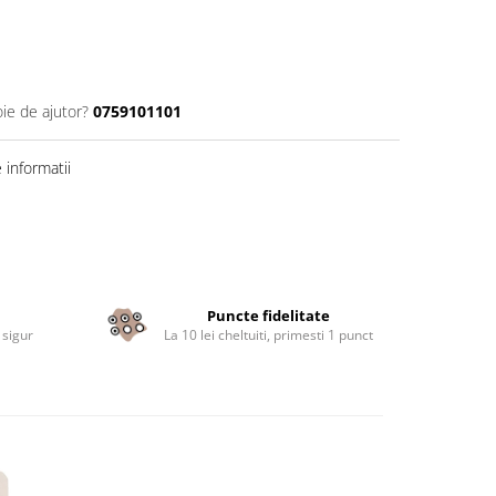
oie de ajutor?
0759101101
informatii
Puncte fidelitate
 sigur
La 10 lei cheltuiti, primesti 1 punct