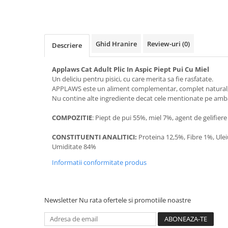
Bult
Diete Veterinare Caini
Araton
Suplimente Nutritive Caini
Lovely Hunter
Ghid Hranire
Review-uri
(0)
Cosuri, Culcusuri si Perne
Descriere
Igiena Pisici
Covorase Absorbante
Igiena Casei
Applaws Cat Adult Plic In Aspic Piept Pui Cu Miel
Lese, zgarzi si hamuri
Un deliciu pentru pisici, cu care merita sa fie rasfatate.
Sampoane si Balsamuri
APPLAWS este un aliment complementar, complet natural, p
Recompense si Delicii pentru Caini
Igiena Auriculara
Nu contine alte ingrediente decat cele mentionate pe amba
Igiena Oculara
Lapte pentru Caini
COMPOZITIE
: Piept de pui 55%, miel 7%, agent de gelifiere
Articole Periaj
Hainute Caini
Forfecute si Clesti
CONSTITUENTI ANALITICI:
Proteina 12,5%, Fibre 1%, Ulei
Jucarii Caini
Igiena Orala si Dentara
Umiditate 84%
Educare si Dresaj
Igiena Blana si Piele
Informatii conformitate produs
Genti, Custi Transport
Lapte pentru Pisici
Castroane, Boluri si Accesorii
Suplimente Nutritive Pisici
Newsletter
Nu rata ofertele si promotiile noastre
Fantani si Adapatoare
Recompense si Delicii pentru Pisici
Antiparazitare
Cosuri, Culcusuri si Perne