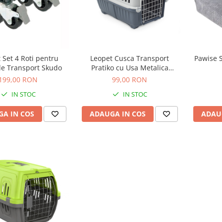
 Set 4 Roti pentru
Leopet Cusca Transport
Pawise S
e Transport Skudo
Pratiko cu Usa Metalica
55x36x36 Cm
199,00 RON
99,00 RON
IN STOC
IN STOC
A IN COS
ADAUGA IN COS
ADAU