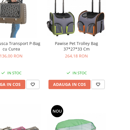
usca Transport P-Bag
Pawise Pet Trolley Bag
cu Curea
37*27*33 Cm
136,00 RON
264,18 RON
IN STOC
IN STOC
GA IN COS
ADAUGA IN COS
NOU