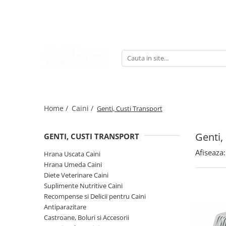
Caini
Pisici
Pasari
Rozatoare
Hrana Uscata Caini
Hrana Uscata Pisici
Hrana Pasari
Asternut Rozatoare
Taste of the Wild
Taste of the Wild
Suplimente Nutritive Pasari
Hrana Rozatoare
BonaCibo
Nature's Protection
Asternut Pasari
Suplimente Nutritive Rozatoare
Nature's Protection
Lifestyle
Home /
Caini /
Genti, Custi Transport
Superior Care
BonaCibo
Lifestyle
Superior Care
Genti,
Royal Canin
Araton
GENTI, CUSTI TRANSPORT
Naturo
Pro Science
Afiseaza:
Hrana Uscata Caini
Araton
Primordial
Hrana Umeda Caini
Primordial
Decent
Diete Veterinare Caini
Suplimente Nutritive Caini
Meglium
Cat Food
Recompense si Delicii pentru Caini
Diamond Naturals
LaMito
Antiparazitare
Pala
Royal Canin
Castroane, Boluri si Accesorii