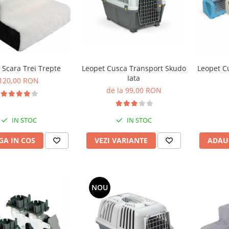
 Scara Trei Trepte
Leopet Cusca Transport Skudo
Leopet C
Iata
120,00 RON
de la 99,00 RON
IN STOC
IN STOC
A IN COS
VEZI VARIANTE
ADAU
NOU