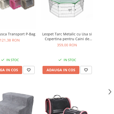
usca Transport P-Bag
Leopet Tarc Metalic cu Usa si
Copertina pentru Caini de
121,38 RON
Talie Mica si Catei
359,00 RON
IN STOC
IN STOC
GA IN COS
ADAUGA IN COS