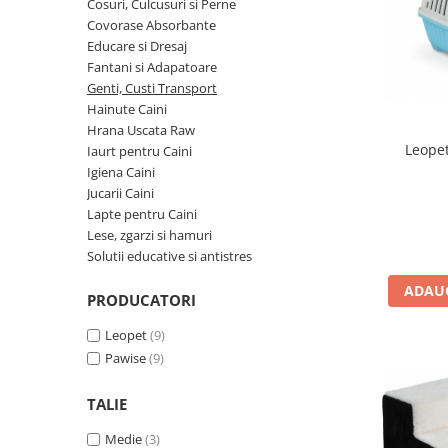
Pro Science
Brit Care
Cosuri, Culcusuri si Perne
Covorase Absorbante
Decent
Brit Premium
Educare si Dresaj
Brit Premium
Acana
Fantani si Adapatoare
Brit Care
Orijen
Genti, Custi Transport
Acana
Hill's
Hainute Caini
Hrana Uscata Raw
Pro Plan
Pro Plan
Leope
Iaurt pentru Caini
Dog Food
Platinum
Igiena Caini
Orijen
Josera
Jucarii Caini
Hill's
Applaws
Lapte pentru Caini
Lese, zgarzi si hamuri
Josera
Cat Chow
Solutii educative si antistres
Platinum
Hrana Umeda Pisici
Dog Chow
ADAUG
Royal Canin
PRODUCATORI
Hrana Umeda Caini
Applaws
Leopet
(9)
Naturo
BonaCibo
Pawise
(9)
Taste of the Wild
Naturo
Isegrim
Cherie
TALIE
Inaba Churu
Ciao Inaba
Medie
(3)