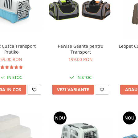
t Cusca Transport
Pawise Geanta pentru
Leopet C
Pratiko
Transport
59,00 RON
199,00 RON
IN STOC
IN STOC
A IN COS
VEZI VARIANTE
ADAU
NOU
NOU