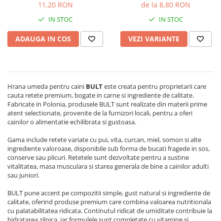
11,20 RON
de la 8,80 RON
Solutii educative si antistres
Sisaluri si Ansambluri de Joaca
Pisici
IN STOC
IN STOC
Hrana Raw
Nisip, Silicat si Asternuturi pentru
ADAUGA IN COS
VEZI VARIANTE
Pisici
Litiere si Accesorii
Jucarii Pisici
Hrana umeda pentru caini
BULT
este creata pentru proprietarii care
Genti, Custi Transport
cauta retete premium, bogate in carne si ingrediente de calitate.
Castroane, Boluri si Accesorii
Fabricate in Polonia, produsele BULT sunt realizate din materii prime
atent selectionate, provenite de la furnizori locali, pentru a oferi
Antiparazitare
cainilor o alimentatie echilibrata si gustoasa.
Solutii educative si antistres
Gama include retete variate cu pui, vita, curcan, miel, somon si alte
ingrediente valoroase, disponibile sub forma de bucati fragede in sos,
Lese, zgarzi si hamuri
conserve sau plicuri. Retetele sunt dezvoltate pentru a sustine
Diete Veterinare Pisici
vitalitatea, masa musculara si starea generala de bine a cainilor adulti
sau juniori.
BULT pune accent pe compozitii simple, gust natural si ingrediente de
calitate, oferind produse premium care combina valoarea nutritionala
cu palatabilitatea ridicata. Continutul ridicat de umiditate contribuie la
hidratarea zilnica, iar formulele sunt completate cu vitamine si