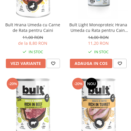
Pro Science
Brit Care
Decent
Brit Premium
Brit Premium
Acana
Brit Care
Orijen
Bult Hrana Umeda cu Carne
Bult Light Monoproteic Hrana
de Rata pentru Caini
Umeda cu Rata pentru Caini
Acana
Hill's
400 Gr
11,00 RON
14,00 RON
Pro Plan
Pro Plan
de la 8,80 RON
11,20 RON
Dog Food
Platinum
IN STOC
IN STOC
Orijen
Josera
Hill's
Applaws
VEZI VARIANTE
ADAUGA IN COS
Josera
Cat Chow
Platinum
Hrana Umeda Pisici
-20%
-20%
NOU
Dog Chow
Royal Canin
Hrana Umeda Caini
Applaws
Naturo
BonaCibo
Taste of the Wild
Naturo
Isegrim
Cherie
Inaba Churu
Ciao Inaba