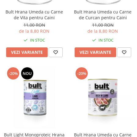
Nature's Protection Superior Care
Nature's Protection
Nature's Protection
Lifestyle
Bult Hrana Umeda cu Carne
Bult Hrana Umeda cu Carne
Royal Canin
Taste of The Wild
de Vita pentru Caini
de Curcan pentru Caini
Hill's
Catit
11,00 RON
11,00 RON
de la 8,80 RON
de la 8,80 RON
Brit Premium
Signature7
Nuevo
Acana
IN STOC
IN STOC
Brit Care
Gourmet
VEZI VARIANTE
VEZI VARIANTE
Piper
Pro Plan
Fresh Farm
Brit Care
Carpathian Pet Food
Brit Premium
-20%
NOU
-20%
Araton
Felix
Lovely Hunter
Hill's
Bult
Nuevo
Proof
Tomi
Platinum
Wise
Wise
Carpathian Pet Food
Josera
Fresh Farm
Bult Light Monoproteic Hrana
Bult Hrana Umeda cu Carne
Igiena Caini
Proof