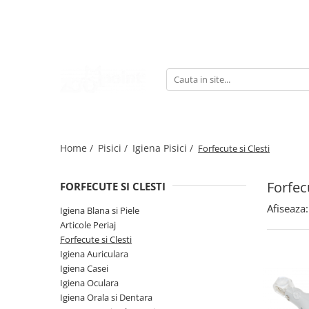
Caini
Pisici
Pasari
Rozatoare
Hrana Uscata Caini
Hrana Uscata Pisici
Hrana Pasari
Asternut Rozatoare
Taste of the Wild
Taste of the Wild
Suplimente Nutritive Pasari
Hrana Rozatoare
BonaCibo
Nature's Protection
Asternut Pasari
Suplimente Nutritive Rozatoare
Nature's Protection
Lifestyle
Home /
Pisici /
Igiena Pisici /
Forfecute si Clesti
Superior Care
BonaCibo
Lifestyle
Superior Care
Forfecu
Royal Canin
Araton
FORFECUTE SI CLESTI
Naturo
Pro Science
Afiseaza:
Igiena Blana si Piele
Araton
Primordial
Articole Periaj
Primordial
Decent
Forfecute si Clesti
Igiena Auriculara
Meglium
Cat Food
Igiena Casei
Diamond Naturals
LaMito
Igiena Oculara
Pala
Royal Canin
Igiena Orala si Dentara