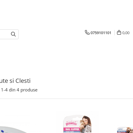
0759101101
0,00
te si Clesti
1-
4
din
4
produse