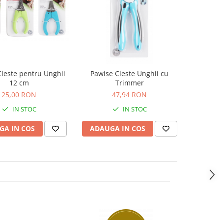
leste pentru Unghii
Pawise Cleste Unghii cu
12 cm
Trimmer
25,00 RON
47,94 RON
IN STOC
IN STOC
GA IN COS
ADAUGA IN COS