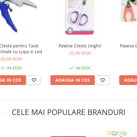
Cleste pentru Taiat
Pawise Cleste Unghii
Pawise C
imale cu Lupa si Led
25,90 RON
30,00 RON
IN STOC
IN STOC
A IN COS
ADAUGA IN COS
ADAU
CELE MAI POPULARE BRANDURI