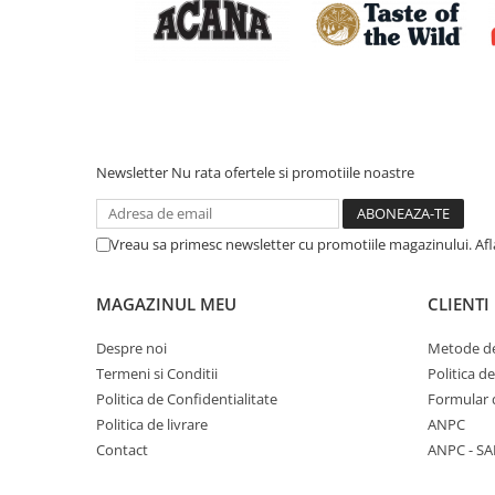
Nature's Protection Superior Care
Nature's Protection
Nature's Protection
Lifestyle
Royal Canin
Taste of The Wild
Hill's
Catit
Brit Premium
Signature7
Nuevo
Acana
Newsletter
Nu rata ofertele si promotiile noastre
Brit Care
Gourmet
Piper
Pro Plan
Fresh Farm
Brit Care
Vreau sa primesc newsletter cu promotiile magazinului. Af
Carpathian Pet Food
Brit Premium
Araton
Felix
MAGAZINUL MEU
CLIENTI
Lovely Hunter
Hill's
Bult
Nuevo
Despre noi
Metode de
Termeni si Conditii
Politica d
Proof
Tomi
Politica de Confidentialitate
Formular 
Platinum
Wise
Politica de livrare
ANPC
Wise
Carpathian Pet Food
Contact
ANPC - SA
Josera
Fresh Farm
Igiena Caini
Proof