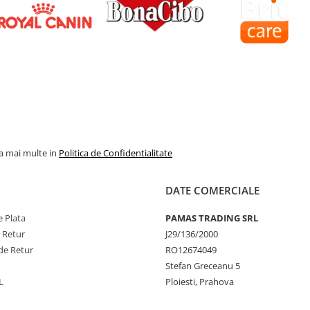
la mai multe in
Politica de Confidentialitate
DATE COMERCIALE
 Plata
PAMAS TRADING SRL
e Retur
J29/136/2000
de Retur
RO12674049
Stefan Greceanu 5
L
Ploiesti, Prahova