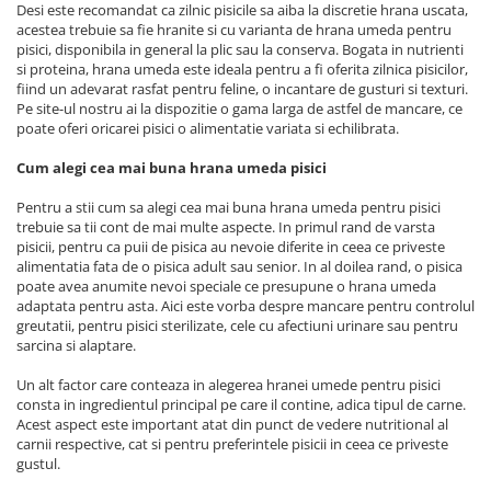
Desi este recomandat ca zilnic pisicile sa aiba la discretie hrana uscata,
acestea trebuie sa fie hranite si cu varianta de hrana umeda pentru
pisici, disponibila in general la plic sau la conserva. Bogata in nutrienti
si proteina, hrana umeda este ideala pentru a fi oferita zilnica pisicilor,
fiind un adevarat rasfat pentru feline, o incantare de gusturi si texturi.
Pe site-ul nostru ai la dispozitie o gama larga de astfel de mancare, ce
poate oferi oricarei pisici o alimentatie variata si echilibrata.
Cum alegi cea mai buna hrana umeda pisici
Pentru a stii cum sa alegi cea mai buna hrana umeda pentru pisici
trebuie sa tii cont de mai multe aspecte. In primul rand de varsta
pisicii, pentru ca puii de pisica au nevoie diferite in ceea ce priveste
alimentatia fata de o pisica adult sau senior. In al doilea rand, o pisica
poate avea anumite nevoi speciale ce presupune o hrana umeda
adaptata pentru asta. Aici este vorba despre mancare pentru controlul
greutatii, pentru pisici sterilizate, cele cu afectiuni urinare sau pentru
sarcina si alaptare.
Un alt factor care conteaza in alegerea hranei umede pentru pisici
consta in ingredientul principal pe care il contine, adica tipul de carne.
Acest aspect este important atat din punct de vedere nutritional al
carnii respective, cat si pentru preferintele pisicii in ceea ce priveste
gustul.