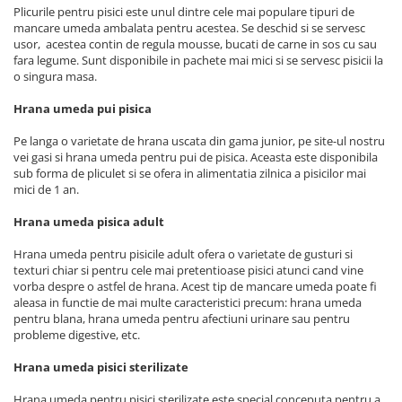
Plicurile pentru pisici este unul dintre cele mai populare tipuri de
mancare umeda ambalata pentru acestea. Se deschid si se servesc
usor, acestea contin de regula mousse, bucati de carne in sos cu sau
fara legume. Sunt disponibile in pachete mai mici si se servesc pisicii la
o singura masa.
Hrana umeda pui pisica
Pe langa o varietate de hrana uscata din gama junior, pe site-ul nostru
vei gasi si hrana umeda pentru pui de pisica. Aceasta este disponibila
sub forma de pliculet si se ofera in alimentatia zilnica a pisicilor mai
mici de 1 an.
Hrana umeda pisica adult
Hrana umeda pentru pisicile adult ofera o varietate de gusturi si
texturi chiar si pentru cele mai pretentioase pisici atunci cand vine
vorba despre o astfel de hrana. Acest tip de mancare umeda poate fi
aleasa in functie de mai multe caracteristici precum: hrana umeda
pentru blana, hrana umeda pentru afectiuni urinare sau pentru
probleme digestive, etc.
Hrana umeda pisici sterilizate
Hrana umeda pentru pisici sterilizate este special conceputa pentru a