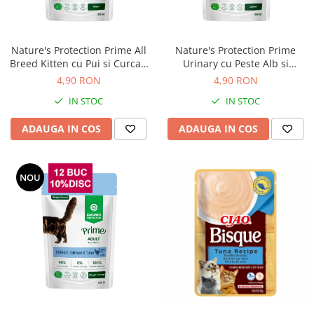
Solutii educative si antistres
Sisaluri si Ansambluri de Joaca
Pisici
Hrana Raw
Nisip, Silicat si Asternuturi pentru
Nature's Protection Prime All
Nature's Protection Prime
Pisici
Breed Kitten cu Pui si Curcan
Urinary cu Peste Alb si
85 Gr
Merisoare pentru Pisici 85 Gr
4,90 RON
4,90 RON
Litiere si Accesorii
IN STOC
IN STOC
Jucarii Pisici
Genti, Custi Transport
ADAUGA IN COS
ADAUGA IN COS
Castroane, Boluri si Accesorii
Antiparazitare
NOU
Solutii educative si antistres
Lese, zgarzi si hamuri
Diete Veterinare Pisici