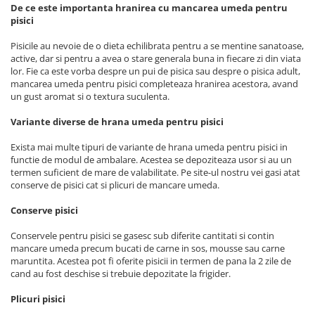
De ce este importanta hranirea cu mancarea umeda pentru
pisici
Pisicile au nevoie de o dieta echilibrata pentru a se mentine sanatoase,
active, dar si pentru a avea o stare generala buna in fiecare zi din viata
lor. Fie ca este vorba despre un pui de pisica sau despre o pisica adult,
mancarea umeda pentru pisici completeaza hranirea acestora, avand
un gust aromat si o textura suculenta.
Variante diverse de hrana umeda pentru pisici
Exista mai multe tipuri de variante de hrana umeda pentru pisici in
functie de modul de ambalare. Acestea se depoziteaza usor si au un
termen suficient de mare de valabilitate. Pe site-ul nostru vei gasi atat
conserve de pisici cat si plicuri de mancare umeda.
Conserve pisici
Conservele pentru pisici se gasesc sub diferite cantitati si contin
mancare umeda precum bucati de carne in sos, mousse sau carne
maruntita. Acestea pot fi oferite pisicii in termen de pana la 2 zile de
cand au fost deschise si trebuie depozitate la frigider.
Plicuri pisici