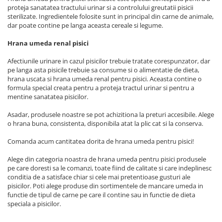
proteja sanatatea tractului urinar si a controlului greutatii pisicii
sterilizate. Ingredientele folosite sunt in principal din carne de animale,
dar poate contine pe langa aceasta cereale si legume.
Hrana umeda renal pisici
Afectiunile urinare in cazul pisicilor trebuie tratate corespunzator, dar
pe langa asta pisicile trebuie sa consume si o alimentatie de dieta,
hrana uscata si hrana umeda renal pentru pisici. Aceasta contine o
formula special creata pentru a proteja tractul urinar si pentru a
mentine sanatatea pisicilor.
Asadar, produsele noastre se pot achizitiona la preturi accesibile. Alege
o hrana buna, consistenta, disponibila atat la plic cat si la conserva.
Comanda acum cantitatea dorita de hrana umeda pentru pisici!
Alege din categoria noastra de hrana umeda pentru pisici produsele
pe care doresti sa le comanzi, toate fiind de calitate si care indeplinesc
conditia de a satisface chiar si cele mai pretentioase gusturi ale
pisicilor. Poti alege produse din sortimentele de mancare umeda in
functie de tipul de carne pe care il contine sau in functie de dieta
speciala a pisicilor.