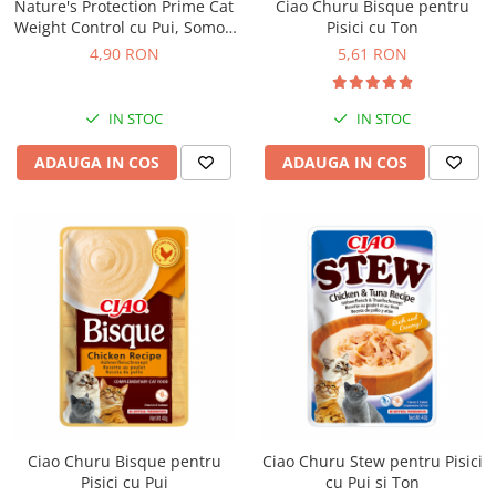
Nature's Protection Prime Cat
Ciao Churu Bisque pentru
Weight Control cu Pui, Somon
Pisici cu Ton
si Ton 85 Gr
4,90 RON
5,61 RON
IN STOC
IN STOC
ADAUGA IN COS
ADAUGA IN COS
Ciao Churu Bisque pentru
Ciao Churu Stew pentru Pisici
Pisici cu Pui
cu Pui si Ton