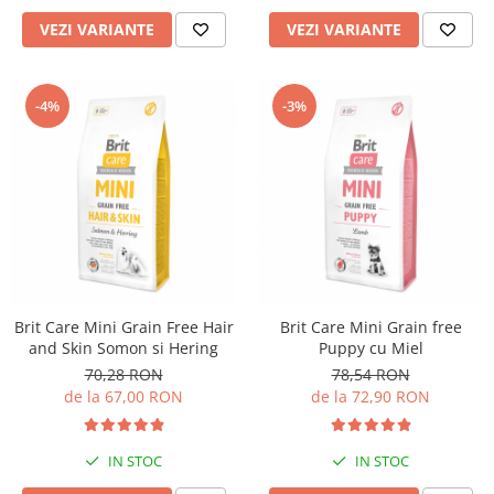
VEZI VARIANTE
VEZI VARIANTE
-4%
-3%
Brit Care Mini Grain Free Hair
Brit Care Mini Grain free
and Skin Somon si Hering
Puppy cu Miel
70,28 RON
78,54 RON
de la 67,00 RON
de la 72,90 RON
IN STOC
IN STOC