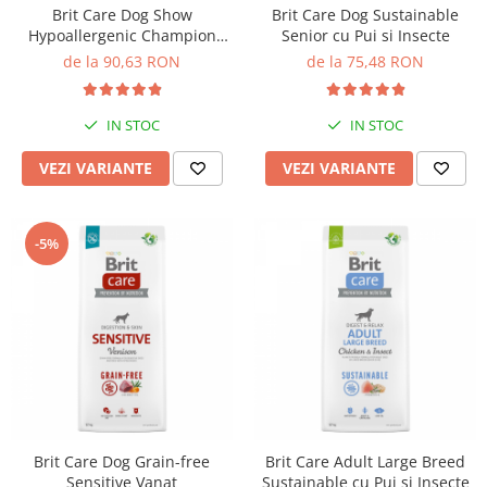
Solutii educative si antistres
Brit Care Dog Show
Brit Care Dog Sustainable
Sisaluri si Ansambluri de Joaca
Hypoallergenic Champion
Senior cu Pui si Insecte
Pisici
Hrana Raw
Somon si Hering
de la 90,63 RON
de la 75,48 RON
Nisip, Silicat si Asternuturi pentru
Pisici
IN STOC
IN STOC
Litiere si Accesorii
Jucarii Pisici
VEZI VARIANTE
VEZI VARIANTE
Genti, Custi Transport
Castroane, Boluri si Accesorii
-5%
Antiparazitare
Solutii educative si antistres
Lese, zgarzi si hamuri
Diete Veterinare Pisici
Brit Care Dog Grain-free
Brit Care Adult Large Breed
Sensitive Vanat
Sustainable cu Pui si Insecte