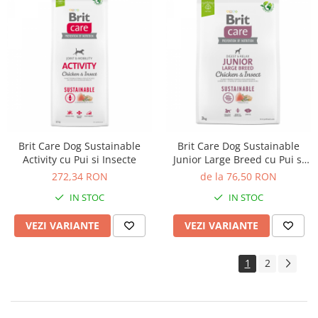
Brit Care Dog Sustainable
Brit Care Dog Sustainable
Activity cu Pui si Insecte
Junior Large Breed cu Pui si
Insecte
272,34 RON
de la 76,50 RON
IN STOC
IN STOC
VEZI VARIANTE
VEZI VARIANTE
1
2