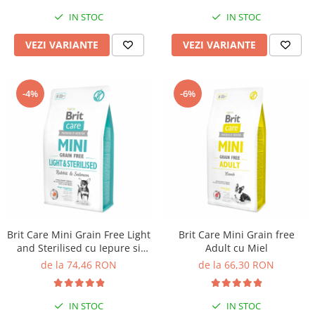
IN STOC
IN STOC
VEZI VARIANTE
VEZI VARIANTE
-4%
-6%
Brit Care Mini Grain Free Light
Brit Care Mini Grain free
and Sterilised cu Iepure si
Adult cu Miel
Somon
de la 74,46 RON
de la 66,30 RON
IN STOC
IN STOC