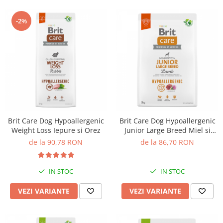
-2%
Brit Care Dog Hypoallergenic
Brit Care Dog Hypoallergenic
Weight Loss Iepure si Orez
Junior Large Breed Miel si
Orez
de la 90,78 RON
de la 86,70 RON
IN STOC
IN STOC
VEZI VARIANTE
VEZI VARIANTE