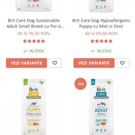
Nature's Protection Superior Care
Nature's Protection
Nature's Protection
Lifestyle
Royal Canin
Taste of The Wild
Brit Care Dog Sustainable
Brit Care Dog Hypoallergenic
Hill's
Catit
Adult Small Breed cu Pui si
Puppy cu Miel si Orez
Brit Premium
Signature7
Insecte
de la 76,50 RON
de la 89,66 RON
Nuevo
Acana
Brit Care
Gourmet
IN STOC
IN STOC
Piper
Pro Plan
VEZI VARIANTE
VEZI VARIANTE
Fresh Farm
Brit Care
Carpathian Pet Food
Brit Premium
Araton
Felix
-6%
Lovely Hunter
Hill's
Bult
Nuevo
Proof
Tomi
Platinum
Wise
Wise
Carpathian Pet Food
Josera
Fresh Farm
Igiena Caini
Proof