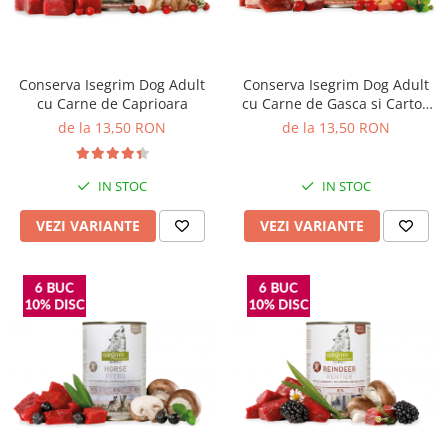
Pro Science
Brit Care
Decent
Brit Premium
Brit Premium
Acana
Brit Care
Orijen
Conserva Isegrim Dog Adult
Conserva Isegrim Dog Adult
cu Carne de Caprioara
cu Carne de Gasca si Cartofi
Acana
Hill's
Dulci
de la 13,50 RON
de la 13,50 RON
Pro Plan
Pro Plan
Dog Food
Platinum
Orijen
Josera
IN STOC
IN STOC
Hill's
Applaws
VEZI VARIANTE
VEZI VARIANTE
Josera
Cat Chow
Platinum
Hrana Umeda Pisici
Dog Chow
Royal Canin
Hrana Umeda Caini
Applaws
Naturo
BonaCibo
Taste of the Wild
Naturo
Isegrim
Cherie
Inaba Churu
Ciao Inaba