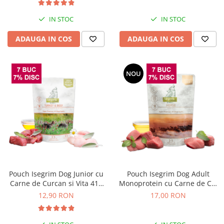
IN STOC
IN STOC
ADAUGA IN COS
ADAUGA IN COS
NOU
Pouch Isegrim Dog Junior cu
Pouch Isegrim Dog Adult
Carne de Curcan si Vita 410
Monoprotein cu Carne de Cal
Gr
410 Gr
12,90 RON
17,00 RON