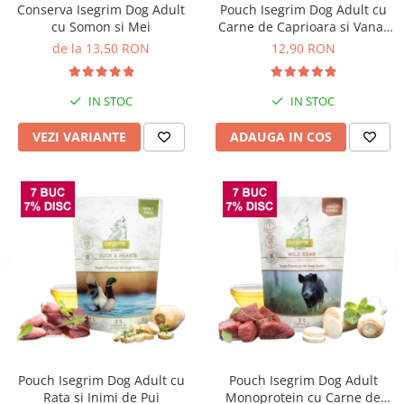
Conserva Isegrim Dog Adult
Pouch Isegrim Dog Adult cu
Bult
Diete Veterinare Caini
cu Somon si Mei
Carne de Caprioara si Vanat
Araton
410 Gr
de la 13,50 RON
12,90 RON
Suplimente Nutritive Caini
Lovely Hunter
Cosuri, Culcusuri si Perne
Igiena Pisici
IN STOC
IN STOC
Covorase Absorbante
Igiena Casei
Lese, zgarzi si hamuri
VEZI VARIANTE
ADAUGA IN COS
Sampoane si Balsamuri
Recompense si Delicii pentru Caini
Igiena Auriculara
Igiena Oculara
Lapte pentru Caini
Articole Periaj
Hainute Caini
Forfecute si Clesti
Jucarii Caini
Igiena Orala si Dentara
Educare si Dresaj
Igiena Blana si Piele
Genti, Custi Transport
Lapte pentru Pisici
Castroane, Boluri si Accesorii
Suplimente Nutritive Pisici
Fantani si Adapatoare
Recompense si Delicii pentru Pisici
Pouch Isegrim Dog Adult cu
Pouch Isegrim Dog Adult
Antiparazitare
Cosuri, Culcusuri si Perne
Rata si Inimi de Pui
Monoprotein cu Carne de