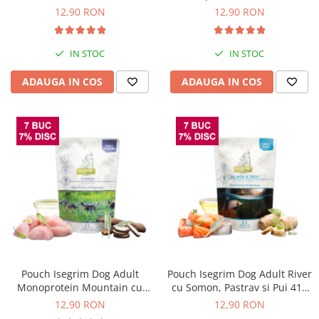
Mistret si Pastarnac 410 Gr
Solutii educative si antistres
Sisaluri si Ansambluri de Joaca
12,90 RON
12,90 RON
Pisici
Hrana Raw
Nisip, Silicat si Asternuturi pentru
IN STOC
IN STOC
Pisici
ADAUGA IN COS
ADAUGA IN COS
Litiere si Accesorii
Jucarii Pisici
Genti, Custi Transport
Castroane, Boluri si Accesorii
Antiparazitare
Solutii educative si antistres
Lese, zgarzi si hamuri
Diete Veterinare Pisici
Pouch Isegrim Dog Adult
Pouch Isegrim Dog Adult River
Monoprotein Mountain cu
cu Somon, Pastrav si Pui 410
Carne de Curcan 410 Gr
Gr
12,90 RON
12,90 RON