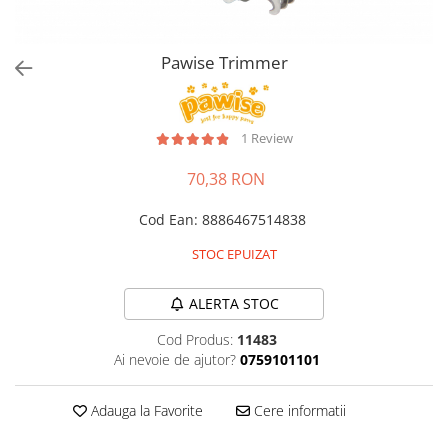
Pro Science
Brit Care
Decent
Brit Premium
Brit Premium
Acana
Pawise Trimmer
Brit Care
Orijen
Acana
Hill's
Pro Plan
Pro Plan
1 Review
Dog Food
Platinum
70,38 RON
Orijen
Josera
Hill's
Applaws
Cod Ean
:
8886467514838
Josera
Cat Chow
STOC EPUIZAT
Platinum
Hrana Umeda Pisici
Dog Chow
Royal Canin
ALERTA STOC
Hrana Umeda Caini
Applaws
Cod Produs:
11483
Naturo
BonaCibo
Ai nevoie de ajutor?
0759101101
Taste of the Wild
Naturo
Isegrim
Cherie
Adauga la Favorite
Cere informatii
Inaba Churu
Ciao Inaba