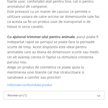
foarte usor, confortabil atat pentru tine, cat si pentru
Solutii educative si antistres
Sisaluri si Ansambluri de Joaca
animalutul de companie.
Pisici
Hrana Raw
Este prevazut cu un maner de cauciuc ce permite o
Nisip, Silicat si Asternuturi pentru
utilizare usoara de catre oricine iar dimensiunile sale fac
Pisici
ca acesta sa fie un produs usor de transportat si de
folosit in orice conditii.
Litiere si Accesorii
Jucarii Pisici
Cu ajutorul trimmer-ului pentru animale
, parul poate fi
indepartat rapid iar periajul se poate face la perioade
Genti, Custi Transport
scurte de timp. Acest dispozitiv este ideal pentru
Castroane, Boluri si Accesorii
animalele care au blana de dimensiuni scurte sau medii.
Un alt avantaj consta in faptul ca stimuleza cresterea
Antiparazitare
parului nou.
Solutii educative si antistres
Alege un produs de cosmetica ce poate ajuta la
mentinerea unei blanite cat mai stralucitoare si
Lese, zgarzi si hamuri
sanatoase a cainilor sau pisicilor!
Diete Veterinare Pisici
Informatii conformitate produs
Review-uri
(1)