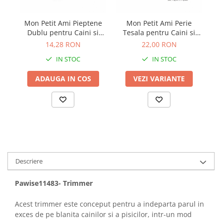
Bult
Diete Veterinare Caini
Mon Petit Ami Pieptene
Mon Petit Ami Perie
Fu
Araton
Suplimente Nutritive Caini
Dublu pentru Caini si
Tesala pentru Caini si
Lovely Hunter
Pisici PET3696
Pisici
Cosuri, Culcusuri si Perne
14,28 RON
22,00 RON
Igiena Pisici
IN STOC
IN STOC
Covorase Absorbante
Igiena Casei
Lese, zgarzi si hamuri
Sampoane si Balsamuri
ADAUGA IN COS
VEZI VARIANTE
Recompense si Delicii pentru Caini
Igiena Auriculara
Igiena Oculara
Lapte pentru Caini
Articole Periaj
Hainute Caini
Forfecute si Clesti
Jucarii Caini
Igiena Orala si Dentara
Educare si Dresaj
Igiena Blana si Piele
Descriere
Genti, Custi Transport
Lapte pentru Pisici
Castroane, Boluri si Accesorii
Pawise11483- Trimmer
Suplimente Nutritive Pisici
Fantani si Adapatoare
Recompense si Delicii pentru Pisici
Acest trimmer este conceput pentru a indeparta parul in
Antiparazitare
Cosuri, Culcusuri si Perne
exces de pe blanita cainilor si a pisicilor, intr-un mod