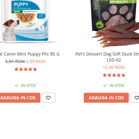
l Canin Mini Puppy Plic 85 G
Pet's Dessert Dog Soft Duck St
LSD-02
5,81 RON
3,99 RON
12,00 RON
IN STOC
IN STOC
ADAUGA IN COS
ADAUGA IN COS