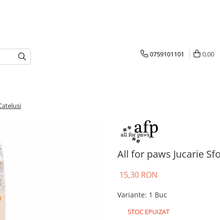
0759101101
0,00
Catelusi
All for paws Jucarie Sf
15,30 RON
Variante
:
1 Buc
STOC EPUIZAT