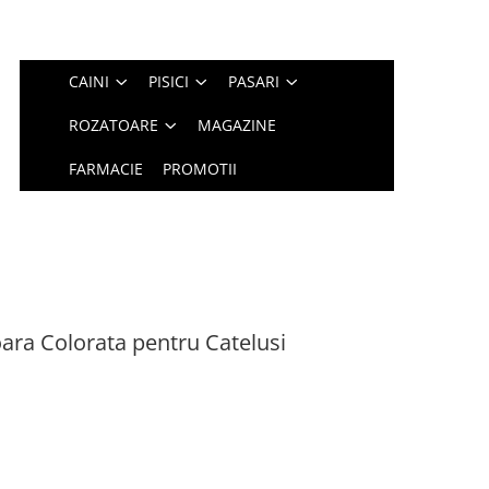
CAINI
PISICI
PASARI
ROZATOARE
MAGAZINE
FARMACIE
PROMOTII
oara Colorata pentru Catelusi