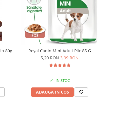
rip 80g
Royal Canin Mini Adult Plic 85 G
Superior Car
Umeda cu Iep
5,20 RON
3,99 RON
IN STOC
ADAUGA IN COS
ADAU