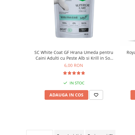
SC White Coat GF Hrana Umeda pentru
Roya
Caini Adulti cu Peste Alb si Krill in Sos
85 Gr
6,00 RON
IN STOC
ADAUGA IN COS