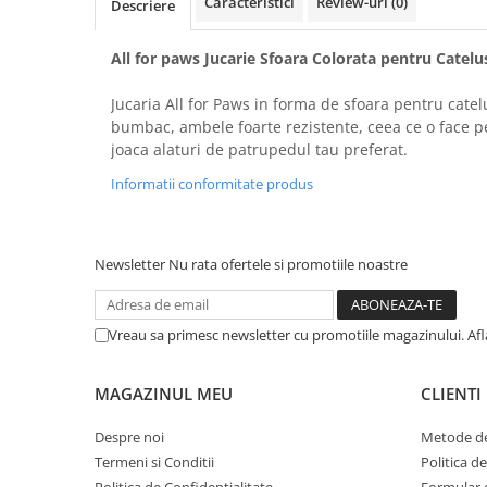
Caracteristici
Review-uri
(0)
Descriere
All for paws Jucarie Sfoara Colorata pentru Catelu
Jucaria All for Paws in forma de sfoara pentru catelus
bumbac, ambele foarte rezistente, ceea ce o face p
joaca alaturi de patrupedul tau preferat.
Informatii conformitate produs
Newsletter
Nu rata ofertele si promotiile noastre
Vreau sa primesc newsletter cu promotiile magazinului. Af
MAGAZINUL MEU
CLIENTI
Despre noi
Metode de
Termeni si Conditii
Politica d