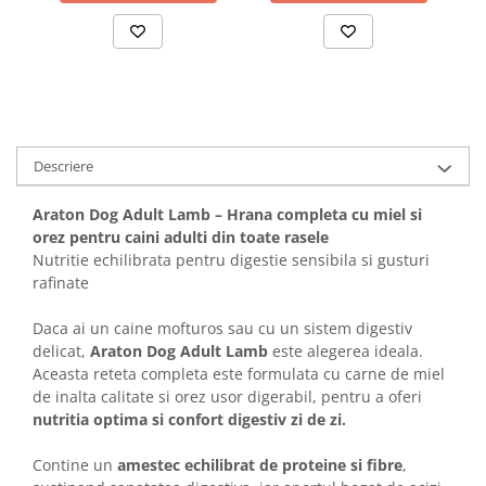
Solutii educative si antistres
Sisaluri si Ansambluri de Joaca
Pisici
Hrana Raw
Nisip, Silicat si Asternuturi pentru
Pisici
Litiere si Accesorii
Jucarii Pisici
Descriere
Genti, Custi Transport
Araton Dog Adult Lamb – Hrana completa cu miel si
Castroane, Boluri si Accesorii
orez pentru caini adulti din toate rasele
Nutritie echilibrata pentru digestie sensibila si gusturi
Antiparazitare
rafinate
Solutii educative si antistres
Daca ai un caine mofturos sau cu un sistem digestiv
Lese, zgarzi si hamuri
delicat,
Araton Dog Adult Lamb
este alegerea ideala.
Diete Veterinare Pisici
Aceasta reteta completa este formulata cu carne de miel
de inalta calitate si orez usor digerabil, pentru a oferi
nutritia optima si confort digestiv zi de zi.
Contine un
amestec echilibrat de proteine si fibre
,