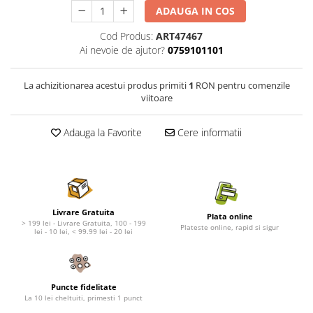
Nature's Protection Superior Care
Nature's Protection
ADAUGA IN COS
Nature's Protection
Lifestyle
Cod Produs:
ART47467
Royal Canin
Taste of The Wild
Ai nevoie de ajutor?
0759101101
Hill's
Catit
Brit Premium
Signature7
La achizitionarea acestui produs primiti
1
RON pentru comenzile
Nuevo
Acana
viitoare
Brit Care
Gourmet
Piper
Pro Plan
Adauga la Favorite
Cere informatii
Fresh Farm
Brit Care
Carpathian Pet Food
Brit Premium
Araton
Felix
Lovely Hunter
Hill's
Livrare Gratuita
Plata online
Bult
Nuevo
> 199 lei - Livrare Gratuita, 100 - 199
Plateste online, rapid si sigur
lei - 10 lei, < 99.99 lei - 20 lei
Proof
Tomi
Platinum
Wise
Wise
Carpathian Pet Food
Puncte fidelitate
Josera
Fresh Farm
La 10 lei cheltuiti, primesti 1 punct
Igiena Caini
Proof