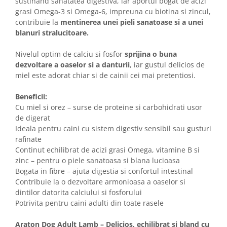
sustinand sanatatea digestiva, iar aportul bogat de acizi
grasi Omega-3 si Omega-6, impreuna cu biotina si zincul,
contribuie la
mentinerea unei pieli sanatoase si a unei
blanuri stralucitoare.
Nivelul optim de calciu si fosfor
sprijina o buna
dezvoltare a oaselor si a danturii
, iar gustul delicios de
miel este adorat chiar si de cainii cei mai pretentiosi.
Beneficii:
Cu miel si orez – surse de proteine si carbohidrati usor
de digerat
Ideala pentru caini cu sistem digestiv sensibil sau gusturi
rafinate
Continut echilibrat de acizi grasi Omega, vitamine B si
zinc – pentru o piele sanatoasa si blana lucioasa
Bogata in fibre – ajuta digestia si confortul intestinal
Contribuie la o dezvoltare armonioasa a oaselor si
dintilor datorita calciului si fosforului
Potrivita pentru caini adulti din toate rasele
Araton Dog Adult Lamb – Delicios, echilibrat si bland cu