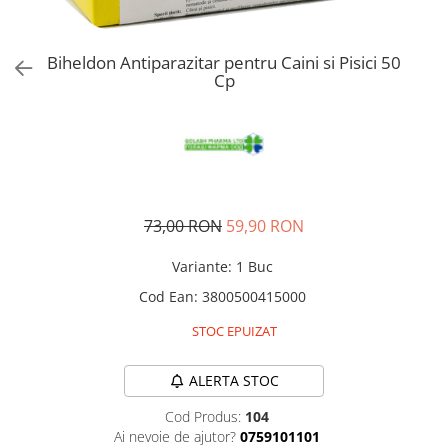
Pro Science
Brit Care
Decent
Brit Premium
Brit Premium
Acana
Biheldon Antiparazitar pentru Caini si Pisici 50
Cp
Brit Care
Orijen
Acana
Hill's
Pro Plan
Pro Plan
Dog Food
Platinum
Orijen
Josera
Hill's
Applaws
73,00 RON
59,90 RON
Josera
Cat Chow
Platinum
Hrana Umeda Pisici
Variante
:
1 Buc
Dog Chow
Royal Canin
Cod Ean
:
3800500415000
Hrana Umeda Caini
Applaws
STOC EPUIZAT
Naturo
BonaCibo
Taste of the Wild
Naturo
ALERTA STOC
Isegrim
Cherie
Cod Produs:
104
Inaba Churu
Ciao Inaba
Ai nevoie de ajutor?
0759101101