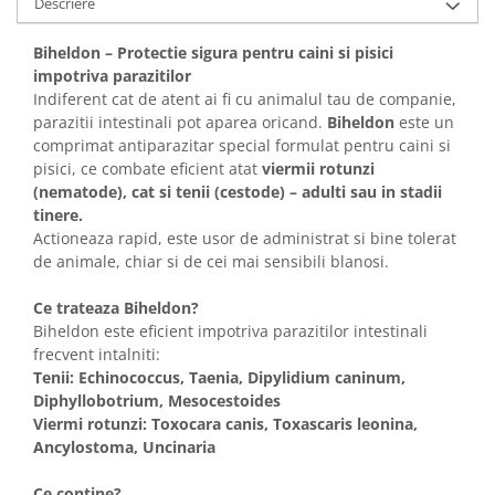
Descriere
Solutii educative si antistres
Sisaluri si Ansambluri de Joaca
Pisici
Hrana Raw
Biheldon – Protectie sigura pentru caini si pisici
Nisip, Silicat si Asternuturi pentru
impotriva parazitilor
Pisici
Indiferent cat de atent ai fi cu animalul tau de companie,
parazitii intestinali pot aparea oricand.
Biheldon
este un
Litiere si Accesorii
comprimat antiparazitar special formulat pentru caini si
Jucarii Pisici
pisici, ce combate eficient atat
viermii rotunzi
(nematode), cat si tenii (cestode) – adulti sau in stadii
Genti, Custi Transport
tinere.
Castroane, Boluri si Accesorii
Actioneaza rapid, este usor de administrat si bine tolerat
de animale, chiar si de cei mai sensibili blanosi.
Antiparazitare
Solutii educative si antistres
Ce trateaza Biheldon?
Biheldon este eficient impotriva parazitilor intestinali
Lese, zgarzi si hamuri
frecvent intalniti:
Diete Veterinare Pisici
Tenii: Echinococcus, Taenia, Dipylidium caninum,
Diphyllobotrium, Mesocestoides
Viermi rotunzi: Toxocara canis, Toxascaris leonina,
Ancylostoma, Uncinaria
Ce contine?