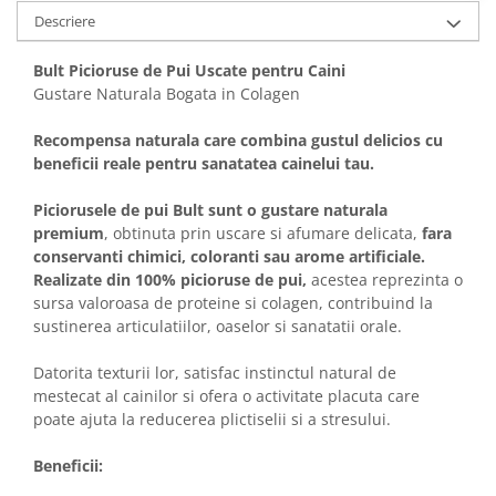
Solutii educative si antistres
Sisaluri si Ansambluri de Joaca
Descriere
Pisici
Hrana Raw
Bult Picioruse de Pui Uscate pentru Caini
Nisip, Silicat si Asternuturi pentru
Gustare Naturala Bogata in Colagen
Pisici
Litiere si Accesorii
Recompensa naturala care combina gustul delicios cu
beneficii reale pentru sanatatea cainelui tau.
Jucarii Pisici
Genti, Custi Transport
Piciorusele de pui Bult sunt o gustare naturala
Castroane, Boluri si Accesorii
premium
, obtinuta prin uscare si afumare delicata,
fara
conservanti chimici, coloranti sau arome artificiale.
Antiparazitare
Realizate din 100% picioruse de pui,
acestea reprezinta o
Solutii educative si antistres
sursa valoroasa de proteine si colagen, contribuind la
sustinerea articulatiilor, oaselor si sanatatii orale.
Lese, zgarzi si hamuri
Diete Veterinare Pisici
Datorita texturii lor, satisfac instinctul natural de
mestecat al cainilor si ofera o activitate placuta care
poate ajuta la reducerea plictiselii si a stresului.
Beneficii: