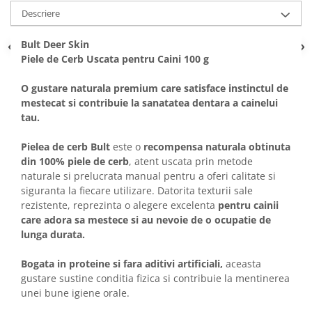
Solutii educative si antistres
Sisaluri si Ansambluri de Joaca
Descriere
Pisici
Hrana Raw
Bult Deer Skin
Nisip, Silicat si Asternuturi pentru
Piele de Cerb Uscata pentru Caini 100 g
Pisici
Litiere si Accesorii
O gustare naturala premium care satisface instinctul de
mestecat si contribuie la sanatatea dentara a cainelui
Jucarii Pisici
tau.
Genti, Custi Transport
Castroane, Boluri si Accesorii
Pielea de cerb Bult
este o
recompensa naturala obtinuta
din 100% piele de cerb
, atent uscata prin metode
Antiparazitare
naturale si prelucrata manual pentru a oferi calitate si
Solutii educative si antistres
siguranta la fiecare utilizare. Datorita texturii sale
rezistente, reprezinta o alegere excelenta
pentru cainii
Lese, zgarzi si hamuri
care adora sa mestece si au nevoie de o ocupatie de
Diete Veterinare Pisici
lunga durata.
Bogata in proteine si fara aditivi artificiali,
aceasta
gustare sustine conditia fizica si contribuie la mentinerea
unei bune igiene orale.