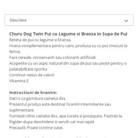
Solutii educative si antistres
Sisaluri si Ansambluri de Joaca
Pisici
Hrana Raw
Descriere
Nisip, Silicat si Asternuturi pentru
Pisici
Churu Dog Twin Pui cu Legume si Branza in Supa de Pui
Litiere si Accesorii
Reteta de pui cu legume si branza.
Jucarii Pisici
Hrana complementara pentru caini, produsa cu cu pui crescuti la
ferma.
Genti, Custi Transport
Fara cereale, conservanti sau coloranti artificiali
Acoperite cu un aspic natural din supa de pui sau peste pentru o
Castroane, Boluri si Accesorii
palatabilitate sporita
Antiparazitare
Continut redus de calorii
Vitamina E
Solutii educative si antistres
Instructiuni de hranire:
Lese, zgarzi si hamuri
Dati-o ca garnitura cainelui dvs.
Diete Veterinare Pisici
Prezentul produs este destinat hranirii intermitente sau
suplimentare.
Furnizati zilnic cainelui dvs. apa curate si proaspata. Pastrati la
frigider dupa deschidere si serviti cat mai rapid.
Precautii: Poate contine oase.