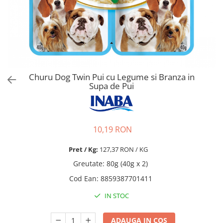
Pro Science
Brit Care
Decent
Brit Premium
Brit Premium
Acana
Brit Care
Orijen
Acana
Hill's
Pro Plan
Pro Plan
Churu Dog Twin Pui cu Legume si Branza in
Dog Food
Platinum
Supa de Pui
Orijen
Josera
Hill's
Applaws
Josera
Cat Chow
10,19 RON
Platinum
Hrana Umeda Pisici
Dog Chow
Royal Canin
Pret / Kg:
127,37 RON / KG
Hrana Umeda Caini
Applaws
Greutate
:
80g (40g x 2)
Naturo
BonaCibo
Cod Ean
:
8859387701411
Taste of the Wild
Naturo
IN STOC
Isegrim
Cherie
Inaba Churu
Ciao Inaba
ADAUGA IN COS