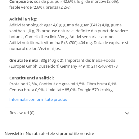
Compozitie:
sos de pui, pui (42.6%), fulgi de morcovi (2,6%),
fasole verde (2,6%), branza (2,2%).
Aditivi la 1 kg:
Aditivi tehnologici: agar 4,0 g, guma de guar (E412) 4,0g, guma
xanthan 1,0 g, 2b produse naturale -definite din punct de vedere
botanic, Camelia thea link 30mg. Aditivi senzoriali: arome.
Aditivi nutritionali: vitamina E (3a700) 404 mg. Data de expirare si
numarul de lor: Vezi mai jos.
Greutate neta:
80g (40g x 2). Important de: Inaba-Foods
(Europe) Gmbh Dusseldorf, Germany +49 (0) 211-5407-0178
Constituenti analitici:
Proteine 12,5%, Continut de grasimi 1,5%, Fibra bruta 0,1%,
Cenusa bruta 0,9%, Umiditate 85,0%, Energie 570 kcal/kg.
Informatii conformitate produs
Review-uri
(0)
Newsletter
Nu rata ofertele si promotiile noastre