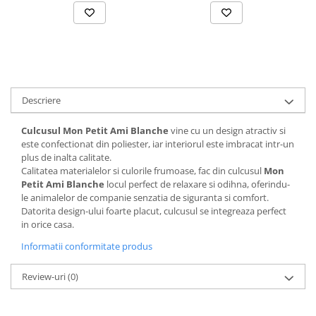
Solutii educative si antistres
Sisaluri si Ansambluri de Joaca
Pisici
Hrana Raw
Nisip, Silicat si Asternuturi pentru
Pisici
Litiere si Accesorii
Descriere
Jucarii Pisici
Genti, Custi Transport
Culcusul Mon Petit Ami Blanche
vine cu un design atractiv si
este confectionat din poliester, iar interiorul este imbracat intr-un
Castroane, Boluri si Accesorii
plus de inalta calitate.
Antiparazitare
Calitatea materialelor si culorile frumoase, fac din culcusul
Mon
Petit Ami Blanche
locul perfect de relaxare si odihna, oferindu-
Solutii educative si antistres
le animalelor de companie senzatia de siguranta si comfort.
Datorita design-ului foarte placut, culcusul se integreaza perfect
Lese, zgarzi si hamuri
in orice casa.
Diete Veterinare Pisici
Informatii conformitate produs
Review-uri
(0)