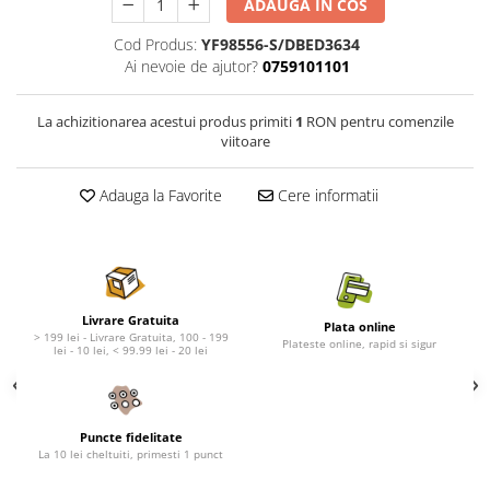
Nature's Protection Superior Care
Nature's Protection
ADAUGA IN COS
Nature's Protection
Lifestyle
Cod Produs:
YF98556-S/DBED3634
Royal Canin
Taste of The Wild
Ai nevoie de ajutor?
0759101101
Hill's
Catit
Brit Premium
Signature7
La achizitionarea acestui produs primiti
1
RON pentru comenzile
viitoare
Nuevo
Acana
Brit Care
Gourmet
Adauga la Favorite
Cere informatii
Piper
Pro Plan
Fresh Farm
Brit Care
Carpathian Pet Food
Brit Premium
Araton
Felix
Lovely Hunter
Hill's
Livrare Gratuita
Plata online
> 199 lei - Livrare Gratuita, 100 - 199
Bult
Nuevo
Plateste online, rapid si sigur
lei - 10 lei, < 99.99 lei - 20 lei
Proof
Tomi
Platinum
Wise
Wise
Carpathian Pet Food
Puncte fidelitate
La 10 lei cheltuiti, primesti 1 punct
Josera
Fresh Farm
Igiena Caini
Proof