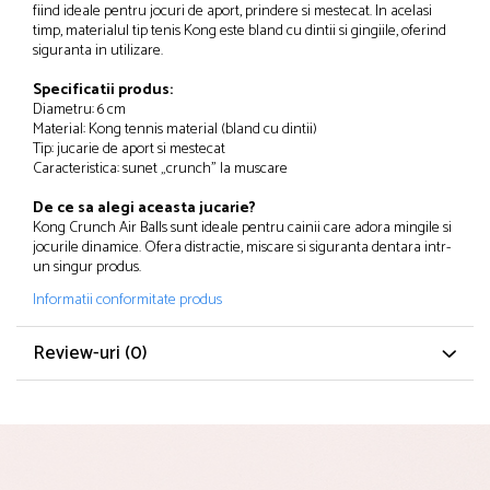
fiind ideale pentru jocuri de aport, prindere si mestecat. In acelasi
Solutii educative si antistres
Sisaluri si Ansambluri de Joaca Pisici
timp, materialul tip tenis Kong este bland cu dintii si gingiile, oferind
Hrana Raw
Nisip, Silicat si Asternuturi pentru Pisici
siguranta in utilizare.
Litiere si Accesorii
Specificatii produs:
Diametru: 6 cm
Jucarii Pisici
Material: Kong tennis material (bland cu dintii)
Tip: jucarie de aport si mestecat
Genti, Custi Transport
Caracteristica: sunet „crunch” la muscare
Castroane, Boluri si Accesorii
De ce sa alegi aceasta jucarie?
Antiparazitare
Kong Crunch Air Balls sunt ideale pentru cainii care adora mingile si
jocurile dinamice. Ofera distractie, miscare si siguranta dentara intr-
Solutii educative si antistres
un singur produs.
Lese, zgarzi si hamuri
Informatii conformitate produs
Diete Veterinare Pisici
Review-uri
(0)