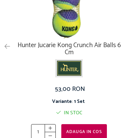
Pro Science
Brit Care
Decent
Brit Premium
Brit Premium
Acana
Brit Care
Orijen
Acana
Hill's
Pro Plan
Pro Plan
Hunter Jucarie Kong Crunch Air Balls 6
Dog Food
Platinum
Cm
Orijen
Josera
Hill's
Applaws
Josera
Cat Chow
Platinum
Hrana Umeda Pisici
53,00 RON
Dog Chow
Royal Canin
Hrana Umeda Caini
Applaws
Variante
:
1 Set
Naturo
BonaCibo
IN STOC
Taste of the Wild
Naturo
Isegrim
Cherie
Inaba Churu
Ciao Inaba
ADAUGA IN COS