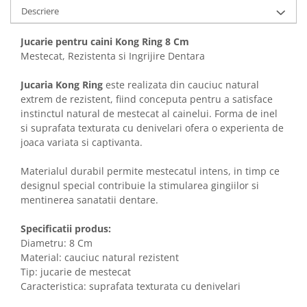
Solutii educative si antistres
Sisaluri si Ansambluri de Joaca
Descriere
Pisici
Hrana Raw
Jucarie pentru caini Kong Ring 8 Cm
Nisip, Silicat si Asternuturi pentru
Mestecat, Rezistenta si Ingrijire Dentara
Pisici
Litiere si Accesorii
Jucaria Kong Ring
este realizata din cauciuc natural
extrem de rezistent, fiind conceputa pentru a satisface
Jucarii Pisici
instinctul natural de mestecat al cainelui. Forma de inel
Genti, Custi Transport
si suprafata texturata cu denivelari ofera o experienta de
joaca variata si captivanta.
Castroane, Boluri si Accesorii
Antiparazitare
Materialul durabil permite mestecatul intens, in timp ce
designul special contribuie la stimularea gingiilor si
Solutii educative si antistres
mentinerea sanatatii dentare.
Lese, zgarzi si hamuri
Specificatii produs:
Diete Veterinare Pisici
Diametru: 8 Cm
Material: cauciuc natural rezistent
Tip: jucarie de mestecat
Caracteristica: suprafata texturata cu denivelari