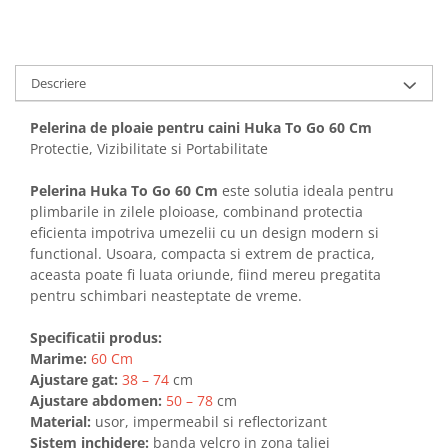
Solutii educative si antistres
Sisaluri si Ansambluri de Joaca
Pisici
Hrana Raw
Nisip, Silicat si Asternuturi pentru
Descriere
Pisici
Litiere si Accesorii
Pelerina de ploaie pentru caini Huka To Go 60 Cm
Jucarii Pisici
Protectie, Vizibilitate si Portabilitate
Genti, Custi Transport
Pelerina Huka To Go 60 Cm
este solutia ideala pentru
Castroane, Boluri si Accesorii
plimbarile in zilele ploioase, combinand protectia
eficienta impotriva umezelii cu un design modern si
Antiparazitare
functional. Usoara, compacta si extrem de practica,
Solutii educative si antistres
aceasta poate fi luata oriunde, fiind mereu pregatita
pentru schimbari neasteptate de vreme.
Lese, zgarzi si hamuri
Diete Veterinare Pisici
Specificatii produs:
Marime:
60 Cm
Ajustare gat:
38 – 74
cm
Ajustare abdomen:
50 – 78
cm
Material:
usor, impermeabil si reflectorizant
Sistem inchidere:
banda velcro in zona taliei