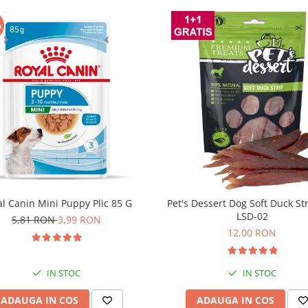
%
l Canin Mini Puppy Plic 85 G
Pet's Dessert Dog Soft Duck St
LSD-02
5,81 RON
3,99 RON
12,00 RON
IN STOC
IN STOC
ADAUGA IN COS
ADAUGA IN COS