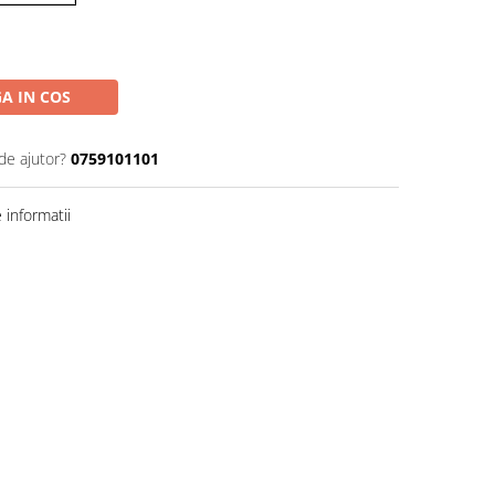
A IN COS
de ajutor?
0759101101
informatii