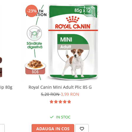
-23%
NOU
rip 80g
Royal Canin Mini Adult Plic 85 G
Superior Car
Umeda cu Iep
5,20 RON
3,99 RON
IN STOC
ADAUGA IN COS
ADAU