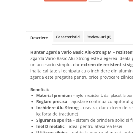
Caracteristici
Review-uri
(0)
Descriere
Hunter Zgarda Vario Basic Alu-Strong M – reziste
Zgarda Vario Basic Alu-Strong este alegerea ideala 
un accesoriu simplu, dar
extrem de rezistent si si
inalta calitate si echipata cu o inchidere din alumin
zgarda este pregatita pentru orice provocare zilnica
Beneficii:
Material premium
– nylon rezistent, dar placut la pu
Reglare precisa
– ajustare continua cu ajutorul g
Inchidere Alu-Strong
– usoara, dar extrem de re
kg forta de tractiune)
Siguranta sporita
– sistem de prindere solid si fi
Inel D metalic
– ideal pentru atasarea lesei
Utilizare zilnica
– potrivita pentru plimbari, antr