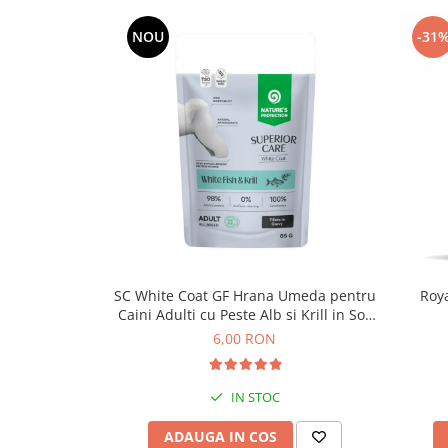
NOU
-31
SC White Coat GF Hrana Umeda pentru
Roya
Caini Adulti cu Peste Alb si Krill in Sos
85 Gr
6,00 RON
IN STOC
ADAUGA IN COS