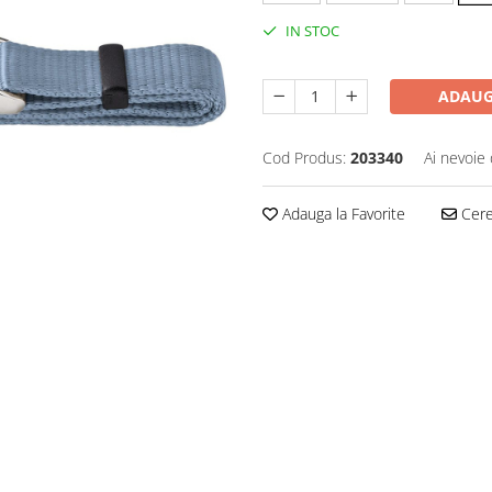
IN STOC
ADAUG
Cod Produs:
203340
Ai nevoie 
Adauga la Favorite
Cere 