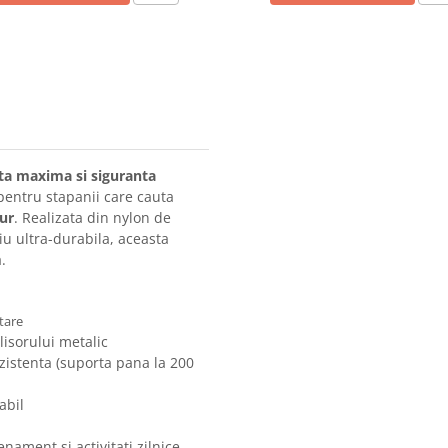
nta maxima si siguranta
pentru stapanii care cauta
gur
. Realizata din nylon de
iu ultra-durabila, aceasta
.
rtare
lisorului metalic
zistenta (suporta pana la 200
abil
enament si activitati zilnice