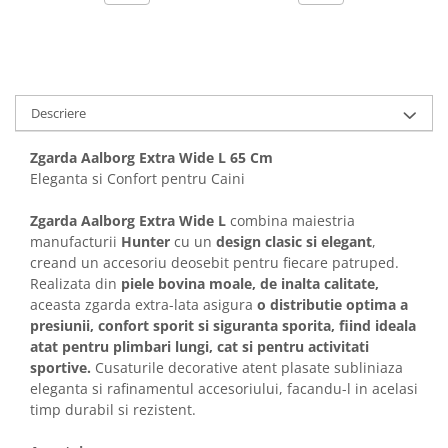
Solutii educative si antistres
Sisaluri si Ansambluri de Joaca
Pisici
Hrana Raw
Nisip, Silicat si Asternuturi pentru
Pisici
Descriere
Litiere si Accesorii
Jucarii Pisici
Zgarda Aalborg Extra Wide L 65 Cm
Eleganta si Confort pentru Caini
Genti, Custi Transport
Castroane, Boluri si Accesorii
Zgarda Aalborg Extra Wide L
combina maiestria
Antiparazitare
manufacturii
Hunter
cu un
design clasic si elegant
,
creand un accesoriu deosebit pentru fiecare patruped.
Solutii educative si antistres
Realizata din
piele bovina moale, de inalta calitate,
Lese, zgarzi si hamuri
aceasta zgarda extra-lata asigura
o distributie optima a
presiunii, confort sporit si siguranta sporita, fiind ideala
Diete Veterinare Pisici
atat pentru plimbari lungi, cat si pentru activitati
sportive.
Cusaturile decorative atent plasate subliniaza
eleganta si rafinamentul accesoriului, facandu-l in acelasi
timp durabil si rezistent.