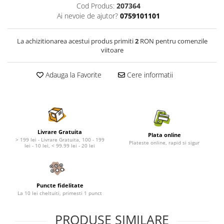
Nature's Protection Superior Care
Nature's Protection
Cod Produs:
207364
Nature's Protection
Lifestyle
Ai nevoie de ajutor?
0759101101
Royal Canin
Taste of The Wild
Hill's
Catit
La achizitionarea acestui produs primiti
2
RON pentru comenzile
viitoare
Brit Premium
Signature7
Nuevo
Acana
Adauga la Favorite
Cere informatii
Brit Care
Gourmet
Piper
Pro Plan
Fresh Farm
Brit Care
Carpathian Pet Food
Brit Premium
Araton
Felix
Livrare Gratuita
Plata online
> 199 lei - Livrare Gratuita, 100 - 199
Plateste online, rapid si sigur
Lovely Hunter
Hill's
lei - 10 lei, < 99.99 lei - 20 lei
Bult
Nuevo
Proof
Tomi
Platinum
Wise
Puncte fidelitate
La 10 lei cheltuiti, primesti 1 punct
Wise
Carpathian Pet Food
Josera
Fresh Farm
PRODUSE SIMILARE
Igiena Caini
Proof