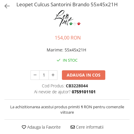
Pro Science
Brit Care
Leopet Culcus Santorini Brando 55x45x21H
Decent
Brit Premium
Brit Premium
Acana
Brit Care
Orijen
Acana
Hill's
154,00 RON
Pro Plan
Pro Plan
Dog Food
Platinum
Marime
:
55x45x21H
Orijen
Josera
IN STOC
Hill's
Applaws
Josera
Cat Chow
ADAUGA IN COS
Platinum
Hrana Umeda Pisici
Cod Produs:
CB3228044
Dog Chow
Royal Canin
Ai nevoie de ajutor?
0759101101
Hrana Umeda Caini
Applaws
Naturo
BonaCibo
La achizitionarea acestui produs primiti
1
RON pentru comenzile
Taste of the Wild
Naturo
viitoare
Isegrim
Cherie
Inaba Churu
Ciao Inaba
Adauga la Favorite
Cere informatii