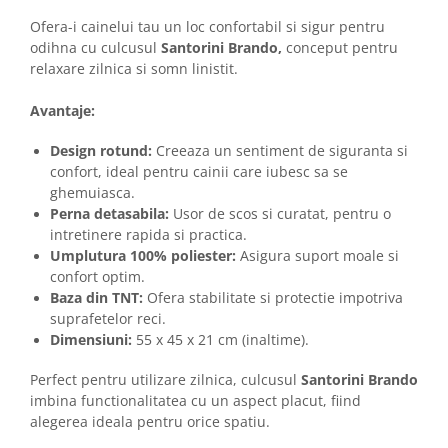
Solutii educative si antistres
Sisaluri si Ansambluri de Joaca
Ofera-i cainelui tau un loc confortabil si sigur pentru
Pisici
Hrana Raw
odihna cu culcusul
Santorini Brando,
conceput pentru
Nisip, Silicat si Asternuturi pentru
relaxare zilnica si somn linistit.
Pisici
Avantaje:
Litiere si Accesorii
Jucarii Pisici
Design rotund:
Creeaza un sentiment de siguranta si
confort, ideal pentru cainii care iubesc sa se
Genti, Custi Transport
ghemuiasca.
Castroane, Boluri si Accesorii
Perna detasabila:
Usor de scos si curatat, pentru o
intretinere rapida si practica.
Antiparazitare
Umplutura 100% poliester:
Asigura suport moale si
Solutii educative si antistres
confort optim.
Baza din TNT:
Ofera stabilitate si protectie impotriva
Lese, zgarzi si hamuri
suprafetelor reci.
Diete Veterinare Pisici
Dimensiuni:
55 x 45 x 21 cm (inaltime).
Perfect pentru utilizare zilnica, culcusul
Santorini Brando
imbina functionalitatea cu un aspect placut, fiind
alegerea ideala pentru orice spatiu.