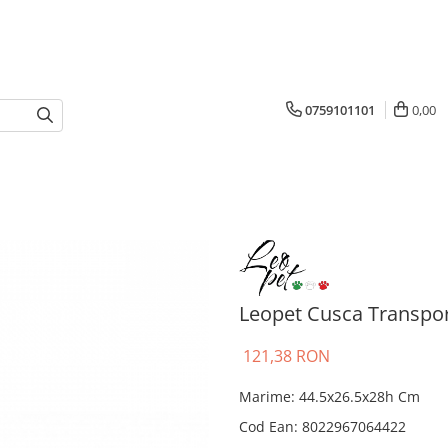
0759101101
0,00
Leopet Cusca Transpor
121,38 RON
Marime
:
44.5x26.5x28h Cm
Cod Ean
:
8022967064422