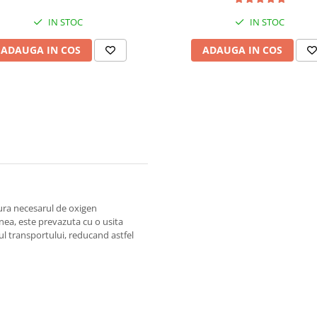
IN STOC
IN STOC
ADAUGA IN COS
ADAUGA IN COS
gura necesarul de oxigen
ea, este prevazuta cu o usita
ul transportului, reducand astfel