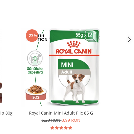
-23%
NOU
rip 80g
Royal Canin Mini Adult Plic 85 G
Superior Car
Umeda cu Iep
5,20 RON
3,99 RON