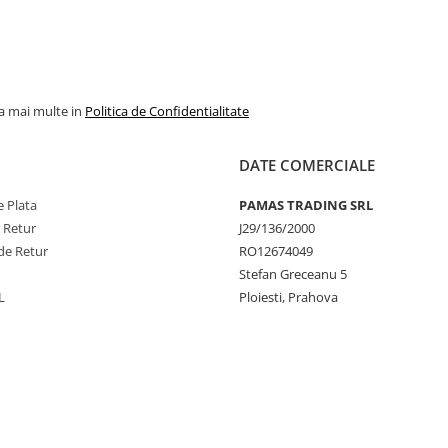
la mai multe in
Politica de Confidentialitate
DATE COMERCIALE
 Plata
PAMAS TRADING SRL
e Retur
J29/136/2000
de Retur
RO12674049
Stefan Greceanu 5
L
Ploiesti, Prahova