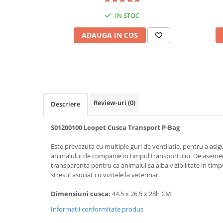
Bult
Diete Veterinare Caini
IN STOC
Araton
Suplimente Nutritive Caini
ADAUGA IN COS
Lovely Hunter
Cosuri, Culcusuri si Perne
Igiena Pisici
Covorase Absorbante
Igiena Casei
Lese, zgarzi si hamuri
Sampoane si Balsamuri
Recompense si Delicii pentru Caini
Igiena Auriculara
Review-uri
(0)
Igiena Oculara
Descriere
Lapte pentru Caini
Articole Periaj
Hainute Caini
S01200100 Leopet Cusca Transport P-Bag
Forfecute si Clesti
Jucarii Caini
Igiena Orala si Dentara
Este prevazuta cu multiple guri de ventilatie, pentru a asi
Educare si Dresaj
Igiena Blana si Piele
animalului de companie in timpul transportului. De asemen
transparenta pentru ca animalul sa aiba vizibilitate in timp
Genti, Custi Transport
Lapte pentru Pisici
stresul asociat cu vizitele la veterinar.
Castroane, Boluri si Accesorii
Suplimente Nutritive Pisici
Dimensiuni cusca:
44.5 x 26.5 x 28h CM
Fantani si Adapatoare
Recompense si Delicii pentru Pisici
Informatii conformitate produs
Antiparazitare
Cosuri, Culcusuri si Perne