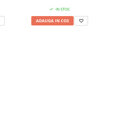
IN STOC
ADAUGA IN COS
ADAU