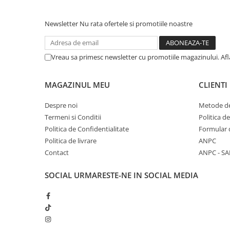
Solutii educative si antistres
Sisaluri si Ansambluri de Joaca
Pisici
Hrana Raw
Newsletter
Nu rata ofertele si promotiile noastre
Nisip, Silicat si Asternuturi pentru
Pisici
Vreau sa primesc newsletter cu promotiile magazinului. Af
Litiere si Accesorii
Jucarii Pisici
MAGAZINUL MEU
CLIENTI
Genti, Custi Transport
Despre noi
Metode de
Castroane, Boluri si Accesorii
Termeni si Conditii
Politica d
Antiparazitare
Politica de Confidentialitate
Formular 
Solutii educative si antistres
Politica de livrare
ANPC
Contact
ANPC - SA
Lese, zgarzi si hamuri
Diete Veterinare Pisici
SOCIAL
URMARESTE-NE IN SOCIAL MEDIA