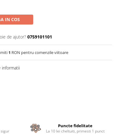
A IN COS
oie de ajutor?
0759101101
imiti
1
RON pentru comenzile viitoare
informatii
Puncte fidelitate
 sigur
La 10 lei cheltuiti, primesti 1 punct