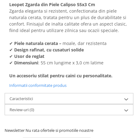
Solutii educative si antistres
Sisaluri si Ansambluri de Joaca
Leopet Zgarda din Piele Calipso 55x3 Cm
Pisici
Zgarda eleganta si rezistent, confectionata din piele
Hrana Raw
naturala cerata, tratata pentru un plus de durabilitate si
Nisip, Silicat si Asternuturi pentru
confort. Finisajul de inalta calitate ofera un aspect clasic,
Pisici
fiind ideal pentru utilizare zilnica sau ocazii speciale.
Litiere si Accesorii
✔
Piele naturala cerata –
moale, dar rezistenta
Jucarii Pisici
✔
Design rafinat, cu cusaturi solide
Genti, Custi Transport
✔
Usor de reglat
✔
Dimensiuni
: 55 cm lungime x 3,0 cm latime
Castroane, Boluri si Accesorii
Antiparazitare
Un accesoriu stilat pentru caini cu personalitate.
Solutii educative si antistres
Informatii conformitate produs
Lese, zgarzi si hamuri
Caracteristici
Diete Veterinare Pisici
Review-uri
(0)
Newsletter
Nu rata ofertele si promotiile noastre