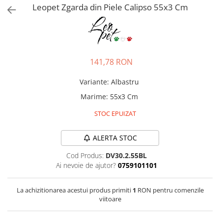
Pro Science
Brit Care
Leopet Zgarda din Piele Calipso 55x3 Cm
Decent
Brit Premium
Brit Premium
Acana
Brit Care
Orijen
Acana
Hill's
141,78 RON
Pro Plan
Pro Plan
Dog Food
Platinum
Variante
:
Albastru
Orijen
Josera
Marime
:
55x3 Cm
Hill's
Applaws
STOC EPUIZAT
Josera
Cat Chow
Platinum
Hrana Umeda Pisici
ALERTA STOC
Dog Chow
Royal Canin
Hrana Umeda Caini
Cod Produs:
DV30.2.55BL
Applaws
Ai nevoie de ajutor?
0759101101
Naturo
BonaCibo
Taste of the Wild
Naturo
La achizitionarea acestui produs primiti
1
RON pentru comenzile
Isegrim
Cherie
viitoare
Inaba Churu
Ciao Inaba