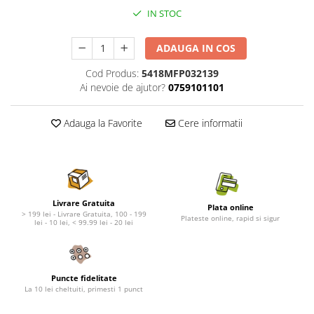
Nature's Protection Superior Care
Nature's Protection
IN STOC
Nature's Protection
Lifestyle
Royal Canin
Taste of The Wild
ADAUGA IN COS
Hill's
Catit
Cod Produs:
5418MFP032139
Brit Premium
Signature7
Ai nevoie de ajutor?
0759101101
Nuevo
Acana
Brit Care
Gourmet
Adauga la Favorite
Cere informatii
Piper
Pro Plan
Fresh Farm
Brit Care
Carpathian Pet Food
Brit Premium
Araton
Felix
Lovely Hunter
Hill's
Livrare Gratuita
Plata online
> 199 lei - Livrare Gratuita, 100 - 199
Plateste online, rapid si sigur
Bult
Nuevo
lei - 10 lei, < 99.99 lei - 20 lei
Proof
Tomi
Platinum
Wise
Wise
Carpathian Pet Food
Puncte fidelitate
La 10 lei cheltuiti, primesti 1 punct
Josera
Fresh Farm
Igiena Caini
Proof