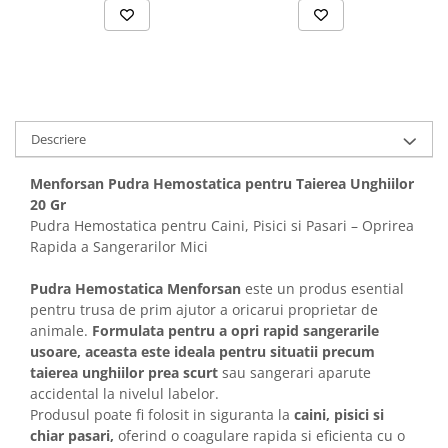
Solutii educative si antistres
Sisaluri si Ansambluri de Joaca
Pisici
Hrana Raw
Nisip, Silicat si Asternuturi pentru
Pisici
Litiere si Accesorii
Descriere
Jucarii Pisici
Genti, Custi Transport
Menforsan Pudra Hemostatica pentru Taierea Unghiilor
20 Gr
Castroane, Boluri si Accesorii
Pudra Hemostatica pentru Caini, Pisici si Pasari – Oprirea
Antiparazitare
Rapida a Sangerarilor Mici
Solutii educative si antistres
Pudra Hemostatica Menforsan
este un produs esential
Lese, zgarzi si hamuri
pentru trusa de prim ajutor a oricarui proprietar de
animale.
Formulata pentru a opri rapid sangerarile
Diete Veterinare Pisici
usoare, aceasta este ideala pentru situatii precum
taierea unghiilor prea scurt
sau sangerari aparute
accidental la nivelul labelor.
Produsul poate fi folosit in siguranta la
caini, pisici si
chiar pasari,
oferind o coagulare rapida si eficienta cu o