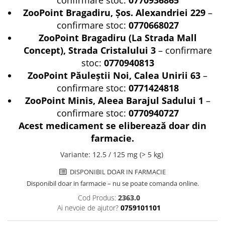
confirmare stoc:
0770936865
Nature's Protection Superior Care
Nature's Protection
ZooPoint Bragadiru, Șos. Alexandriei 229
–
Nature's Protection
Lifestyle
confirmare stoc:
0770668027
Royal Canin
Taste of The Wild
ZooPoint Bragadiru (La Strada Mall
Hill's
Catit
Concept), Strada Cristalului 3
– confirmare
Brit Premium
Signature7
stoc:
0770940813
Nuevo
Acana
ZooPoint Păuleștii Noi, Calea Unirii 63
–
Brit Care
Gourmet
confirmare stoc:
0771424818
Piper
Pro Plan
ZooPoint Minis, Aleea Barajul Sadului 1
–
Fresh Farm
Brit Care
confirmare stoc:
0770940727
Carpathian Pet Food
Brit Premium
Acest medicament se eliberează doar din
Araton
Felix
farmacie.
Lovely Hunter
Hill's
Variante
:
12.5 / 125 mg (> 5 kg)
Bult
Nuevo
Proof
Tomi
DISPONIBIL DOAR IN FARMACIE
Platinum
Wise
Disponibil doar in farmacie – nu se poate comanda online.
Wise
Carpathian Pet Food
Cod Produs:
2363.0
Ai nevoie de ajutor?
0759101101
Josera
Fresh Farm
Igiena Caini
Proof