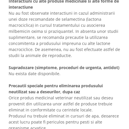
Interactiuni cu alte produse medicinale si alte forme de
interactiune
Nu au fost observate interactiuni in cazul administrarii
unei doze recomandate de selamectina (lactona
macrociclica) in cursul tratamentului cu asocierea
milbemicin oxima si praziquantel. In absenta unor studii
suplimentare, se recomanda precautie la utilizarea
concomitenta a produsului impreuna cu alte lactone
macrociclice. De asemenea, nu au fost efectuate astfel de
studii la animale de reproductie.
Supradozare (simptome, proceduri de urgenta, antidot)
Nu exista date disponibile.
Precautii speciale pentru eliminarea produsului
neutilizat sau a deseurilor, dupa caz
Orice produs medicinal veterinar neutilizat sau deseu
provenit din utilizarea unor astfel de produse trebuie
eliminat in conformitate cu cerintele locale.
Produsul nu trebuie eliminat in cursuri de apa, deoarece
acest lucru poate fi periculos pentru pesti si alte
organisme acvatice.