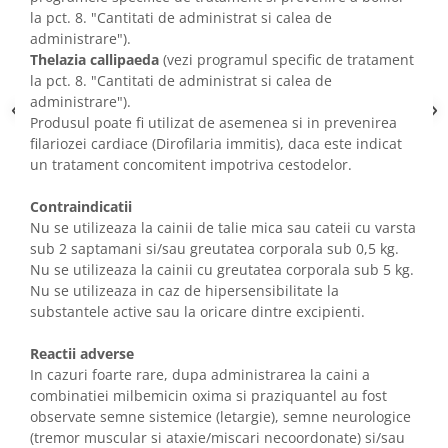
la pct. 8. "Cantitati de administrat si calea de
administrare").
Thelazia callipaeda
(vezi programul specific de tratament
la pct. 8. "Cantitati de administrat si calea de
administrare").
Produsul poate fi utilizat de asemenea si in prevenirea
filariozei cardiace (Dirofilaria immitis), daca este indicat
un tratament concomitent impotriva cestodelor.
Contraindicatii
Nu se utilizeaza la cainii de talie mica sau cateii cu varsta
sub 2 saptamani si/sau greutatea corporala sub 0,5 kg.
Nu se utilizeaza la cainii cu greutatea corporala sub 5 kg.
Nu se utilizeaza in caz de hipersensibilitate la
substantele active sau la oricare dintre excipienti.
Reactii adverse
In cazuri foarte rare, dupa administrarea la caini a
combinatiei milbemicin oxima si praziquantel au fost
observate semne sistemice (letargie), semne neurologice
(tremor muscular si ataxie/miscari necoordonate) si/sau