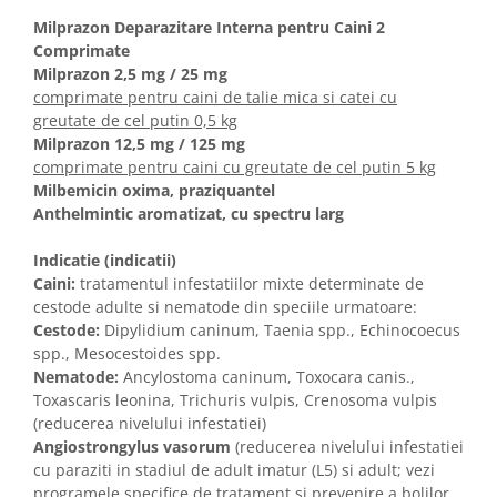
Milprazon Deparazitare Interna pentru Caini 2
Comprimate
Milprazon 2,5 mg / 25 mg
comprimate pentru caini de talie mica si catei cu
greutate de cel putin 0,5 kg
Milprazon 12,5 mg / 125 mg
comprimate pentru caini cu greutate de cel putin 5 kg
Milbemicin oxima, praziquantel
Anthelmintic aromatizat, cu spectru larg
Indicatie (indicatii)
Caini:
tratamentul infestatiilor mixte determinate de
cestode adulte si nematode din speciile urmatoare:
Cestode:
Dipylidium caninum, Taenia spp., Echinocoecus
spp., Mesocestoides spp.
Nematode:
Ancylostoma caninum, Toxocara canis.,
Toxascaris leonina, Trichuris vulpis, Crenosoma vulpis
(reducerea nivelului infestatiei)
Angiostrongylus vasorum
(reducerea nivelului infestatiei
cu paraziti in stadiul de adult imatur (L5) si adult; vezi
programele specifice de tratament si prevenire a bolilor