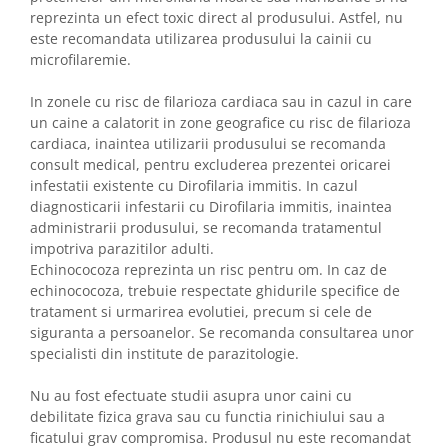
reprezinta un efect toxic direct al produsului. Astfel, nu
este recomandata utilizarea produsului la cainii cu
microfilaremie.
In zonele cu risc de filarioza cardiaca sau in cazul in care
un caine a calatorit in zone geografice cu risc de filarioza
cardiaca, inaintea utilizarii produsului se recomanda
consult medical, pentru excluderea prezentei oricarei
infestatii existente cu Dirofilaria immitis. In cazul
diagnosticarii infestarii cu Dirofilaria immitis, inaintea
administrarii produsului, se recomanda tratamentul
impotriva parazitilor adulti.
Echinococoza reprezinta un risc pentru om. In caz de
echinococoza, trebuie respectate ghidurile specifice de
tratament si urmarirea evolutiei, precum si cele de
siguranta a persoanelor. Se recomanda consultarea unor
specialisti din institute de parazitologie.
Nu au fost efectuate studii asupra unor caini cu
debilitate fizica grava sau cu functia rinichiului sau a
ficatului grav compromisa. Produsul nu este recomandat