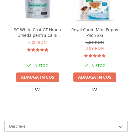
Solutii educative si antistres
Sisaluri si Ansambluri de Joaca
Pisici
Hrana Raw
Nisip, Silicat si Asternuturi pentru
Pisici
SC White Coat GF Hrana
Royal Canin Mini Puppy
Litiere si Accesorii
Umeda pentru Caini
Plic 85 G
Adulti cu Peste Alb si Krill
6,00 RON
5,81 RON
Jucarii Pisici
in Sos 85 Gr
3,99 RON
Genti, Custi Transport
Castroane, Boluri si Accesorii
IN STOC
IN STOC
Antiparazitare
ADAUGA IN COS
ADAUGA IN COS
Solutii educative si antistres
Lese, zgarzi si hamuri
Diete Veterinare Pisici
Descriere