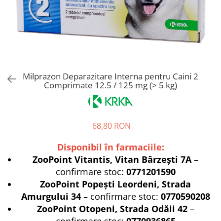
Pro Science
Brit Care
Decent
Brit Premium
Brit Premium
Acana
Brit Care
Orijen
Acana
Hill's
Pro Plan
Pro Plan
Milprazon Deparazitare Interna pentru Caini 2
Dog Food
Platinum
Comprimate 12.5 / 125 mg (> 5 kg)
Orijen
Josera
Hill's
Applaws
Josera
Cat Chow
68,80 RON
Platinum
Hrana Umeda Pisici
Dog Chow
Royal Canin
Disponibil în farmaciile:
Hrana Umeda Caini
Applaws
ZooPoint Vitantis, Vitan Bârzești 7A
–
Naturo
BonaCibo
confirmare stoc:
0771201590
ZooPoint Popești Leordeni, Strada
Taste of the Wild
Naturo
Amurgului 34
– confirmare stoc:
0770590208
Isegrim
Cherie
ZooPoint Otopeni, Strada Odăii 42
–
Inaba Churu
Ciao Inaba