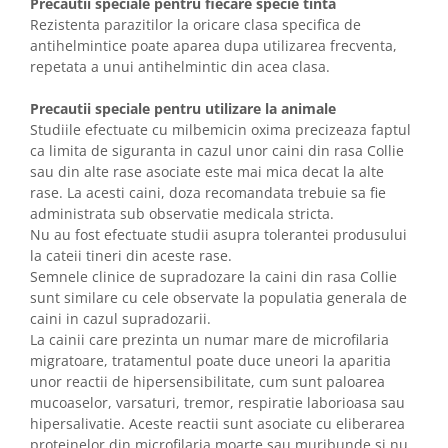
Precautii speciale pentru fiecare specie tinta
Rezistenta parazitilor la oricare clasa specifica de
antihelmintice poate aparea dupa utilizarea frecventa,
repetata a unui antihelmintic din acea clasa.
Precautii speciale pentru utilizare la animale
Studiile efectuate cu milbemicin oxima precizeaza faptul
ca limita de siguranta in cazul unor caini din rasa Collie
sau din alte rase asociate este mai mica decat la alte
rase. La acesti caini, doza recomandata trebuie sa fie
administrata sub observatie medicala stricta.
Nu au fost efectuate studii asupra tolerantei produsului
la cateii tineri din aceste rase.
Semnele clinice de supradozare la caini din rasa Collie
sunt similare cu cele observate la populatia generala de
caini in cazul supradozarii.
La cainii care prezinta un numar mare de microfilaria
migratoare, tratamentul poate duce uneori la aparitia
unor reactii de hipersensibilitate, cum sunt paloarea
mucoaselor, varsaturi, tremor, respiratie laborioasa sau
hipersalivatie. Aceste reactii sunt asociate cu eliberarea
proteinelor din microfilaria moarte sau muribunde si nu