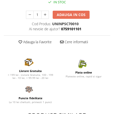
Nature's Protection Superior Care
Nature's Protection
IN STOC
Nature's Protection
Lifestyle
Royal Canin
Taste of The Wild
ADAUGA IN COS
Hill's
Catit
Cod Produs:
UNINPSC70010
Brit Premium
Signature7
Ai nevoie de ajutor?
0759101101
Nuevo
Acana
Brit Care
Gourmet
Adauga la Favorite
Cere informatii
Piper
Pro Plan
Fresh Farm
Brit Care
Carpathian Pet Food
Brit Premium
Araton
Felix
Livrare Gratuita
Plata online
Lovely Hunter
Hill's
> 199 lei - Livrare Gratuita, 100 - 199
Plateste online, rapid si sigur
lei - 10 lei, < 99.99 lei - 20 lei
Bult
Nuevo
Proof
Tomi
Platinum
Wise
Puncte fidelitate
Wise
Carpathian Pet Food
La 10 lei cheltuiti, primesti 1 punct
Josera
Fresh Farm
Igiena Caini
Proof