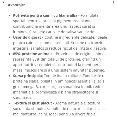
Avantaje:
Potrivita pentru cainii cu blana alba -
Formulata
special pentru a preveni pigmentarea blanii,
contribuind la mentinerea unui aspect curat si
luminos, fara pete cauzate de saliva sau lacrimi.
Usor de digerat -
Contine ingrediente delicate, ideale
pentru cainii cu stomac sensibil. Sustine un tranzit
intestinal sanatos si reduce riscul de iritatii digestive.
85% proteine animale -
Proteinele de origine animala
reprezinta 85% din totalul de proteine, oferind un
aport nutritiv complet si contribuind la mentinerea
masei musculare si a unui sistem imunitar puternic.
Sursa principala:
Ton de inalta calitate .Tonul este o
proteina slaba, bogata in aminoacizi esentiali si acizi
grasi omega-3, care sprijina sanatatea inimii, reduc
inflamatia si promoveaza o blana stralucitoare si
sanatoasa.
Textura si gust placut -
Aroma naturala si textura
suculenta stimuleaza pofta de mancare chiar si la cei
mai mofturosi caini. Ideal pentru a diversifica si