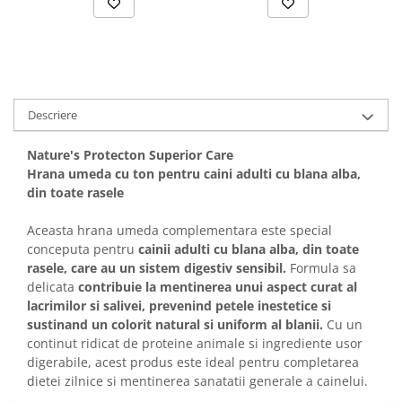
Solutii educative si antistres
Sisaluri si Ansambluri de Joaca
Pisici
Hrana Raw
Nisip, Silicat si Asternuturi pentru
Pisici
Litiere si Accesorii
Descriere
Jucarii Pisici
Nature's Protecton Superior Care
Genti, Custi Transport
Hrana umeda cu ton pentru caini adulti cu blana alba,
Castroane, Boluri si Accesorii
din toate rasele
Antiparazitare
Aceasta hrana umeda complementara este special
Solutii educative si antistres
conceputa pentru
cainii adulti cu blana alba, din toate
rasele, care au un sistem digestiv sensibil.
Formula sa
Lese, zgarzi si hamuri
delicata
contribuie la mentinerea unui aspect curat al
Diete Veterinare Pisici
lacrimilor si salivei, prevenind petele inestetice si
sustinand un colorit natural si uniform al blanii.
Cu un
continut ridicat de proteine animale si ingrediente usor
digerabile, acest produs este ideal pentru completarea
dietei zilnice si mentinerea sanatatii generale a cainelui.