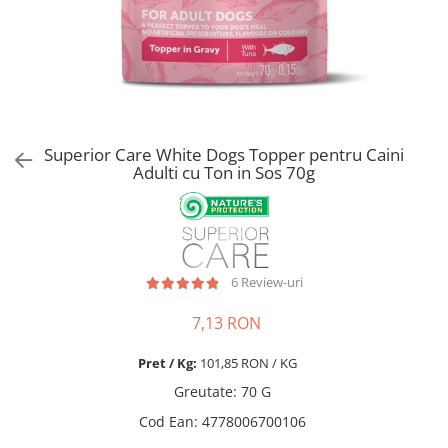
Pro Science
Brit Care
Decent
Brit Premium
Brit Premium
Acana
Brit Care
Orijen
Acana
Hill's
Pro Plan
Pro Plan
Superior Care White Dogs Topper pentru Caini
Dog Food
Platinum
Adulti cu Ton in Sos 70g
Orijen
Josera
Hill's
Applaws
Josera
Cat Chow
Platinum
Hrana Umeda Pisici
6 Review-uri
Dog Chow
Royal Canin
Hrana Umeda Caini
Applaws
7,13 RON
Naturo
BonaCibo
Pret / Kg:
101,85 RON / KG
Taste of the Wild
Naturo
Greutate
:
70 G
Isegrim
Cherie
Cod Ean
:
4778006700106
Inaba Churu
Ciao Inaba